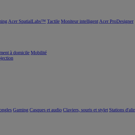
ing
Acer SpatialLabs™
Tactile
Moniteur intelligent
Acer ProDesigner
ement à domicile
Mobilité
ojection
dongles
Gaming
Casques et audio
Claviers, souris et stylet
Stations d'al