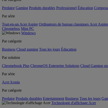
Predator
Gaming
Produits durables
Professionnel
Éducation
Composa
Par série
Tout-en-un Acer Aspire
Ordinateurs de bureau classiques Acer Aspire
Chromebox
Mini PC
Windows
Par catégorie
Business
Cloud gaming
Tous les jours
Éducation
Par solution
Chromebook Plus
ChromeOS Enterprise Solutions
Cloud Gaming o
Par série
Acer Iconia
Par catégorie
Predator
Produits durables
Entertainment
Business
Tous les jours
Gam
Technologie d'affichage Acer