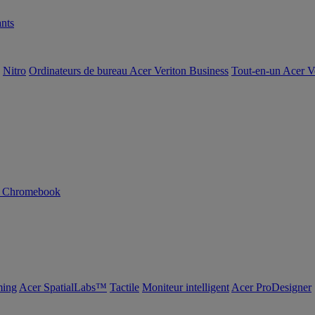
nts
Nitro
Ordinateurs de bureau Acer Veriton Business
Tout-en-un Acer V
n Chromebook
ing
Acer SpatialLabs™
Tactile
Moniteur intelligent
Acer ProDesigner