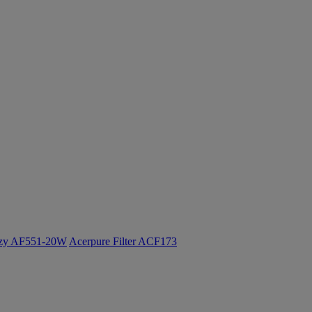
ozy AF551-20W
Acerpure Filter ACF173