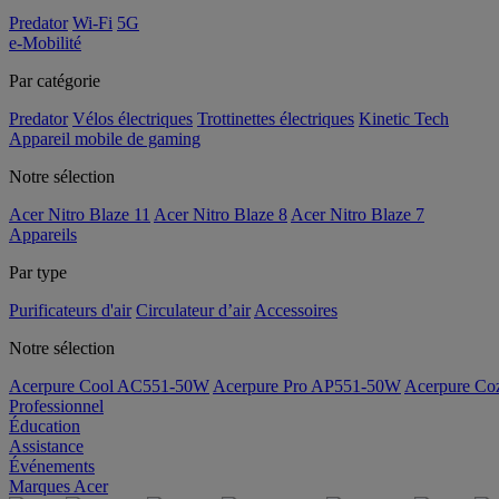
Predator
Wi-Fi
5G
e-Mobilité
Par catégorie
Predator
Vélos électriques
Trottinettes électriques
Kinetic Tech
Appareil mobile de gaming
Notre sélection
Acer Nitro Blaze 11
Acer Nitro Blaze 8
Acer Nitro Blaze 7
Appareils
Par type
Purificateurs d'air
Circulateur d’air
Accessoires
Notre sélection
Acerpure Cool AC551-50W
Acerpure Pro AP551-50W
Acerpure C
Professionnel
Éducation
Assistance
Événements
Marques Acer