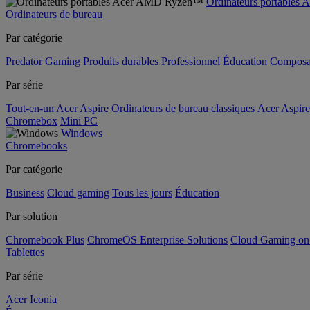
Ordinateurs portable
Ordinateurs de bureau
Par catégorie
Predator
Gaming
Produits durables
Professionnel
Éducation
Composa
Par série
Tout-en-un Acer Aspire
Ordinateurs de bureau classiques Acer Aspire
Chromebox
Mini PC
Windows
Chromebooks
Par catégorie
Business
Cloud gaming
Tous les jours
Éducation
Par solution
Chromebook Plus
ChromeOS Enterprise Solutions
Cloud Gaming o
Tablettes
Par série
Acer Iconia