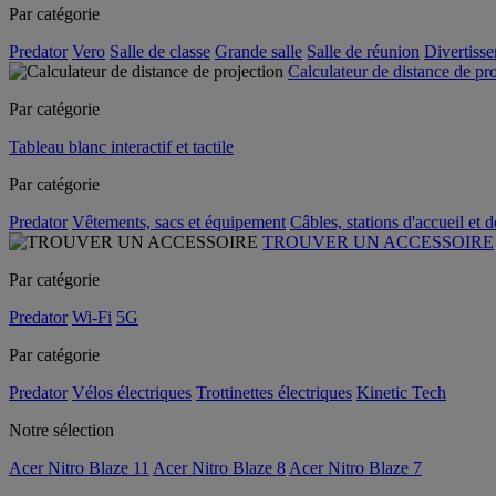
Par catégorie
Predator
Vero
Salle de classe
Grande salle
Salle de réunion
Divertiss
Calculateur de distance de pr
Par catégorie
Tableau blanc interactif et tactile
Par catégorie
Predator
Vêtements, sacs et équipement
Câbles, stations d'accueil et 
TROUVER UN ACCESSOIRE
Par catégorie
Predator
Wi-Fi
5G
Par catégorie
Predator
Vélos électriques
Trottinettes électriques
Kinetic Tech
Notre sélection
Acer Nitro Blaze 11
Acer Nitro Blaze 8
Acer Nitro Blaze 7