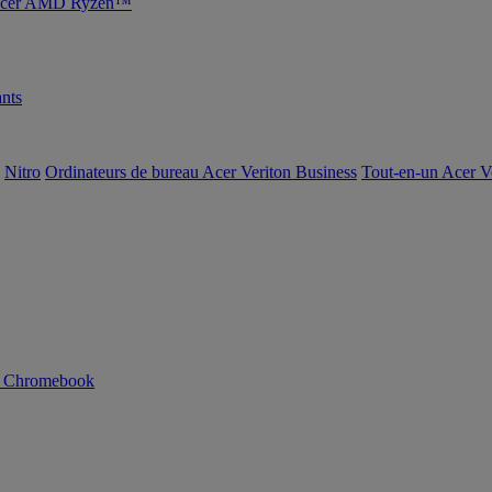
s Acer AMD Ryzen™
nts
Nitro
Ordinateurs de bureau Acer Veriton Business
Tout-en-un Acer V
n Chromebook