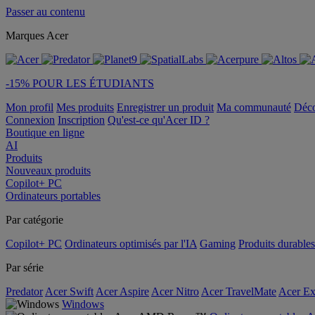
Passer au contenu
Marques Acer
-15% POUR LES ÉTUDIANTS
Mon profil
Mes produits
Enregistrer un produit
Ma communauté
Déc
Connexion
Inscription
Qu'est-ce qu'Acer ID ?
Boutique en ligne
AI
Produits
Nouveaux produits
Copilot+ PC
Ordinateurs portables
Par catégorie
Copilot+ PC
Ordinateurs optimisés par l'IA
Gaming
Produits durables
Par série
Predator
Acer Swift
Acer Aspire
Acer Nitro
Acer TravelMate
Acer Ex
Windows