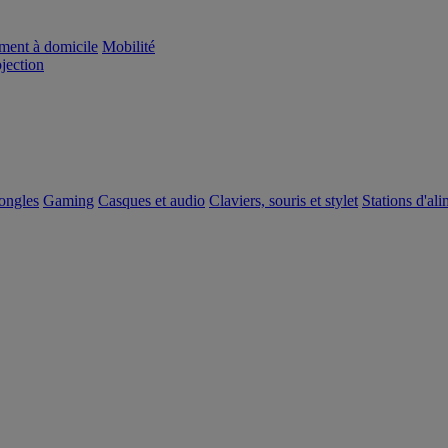
ement à domicile
Mobilité
ojection
dongles
Gaming
Casques et audio
Claviers, souris et stylet
Stations d'al