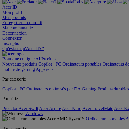
Acer ID
Mon profil
Mes produits
Enregistrer un produit
Ma communauté
Déconnexion
Connexion
Inscription
Qu'est-ce qu'Acer ID ?
Boutique en ligne
AI
Produits
Nouveaux produits
Copilot+ PC
Ordinateurs portables
Ordinateurs d
mobile de gaming
Appareils
Par catégorie
Copilot+ PC
Ordinateurs optimisés par l'IA
Gaming
Produits durables
Par série
Predator
Acer Swift
Acer Aspire
Acer Nitro
Acer TravelMate
Acer Ex
Windows
Ordinateurs portable
Par catégorie