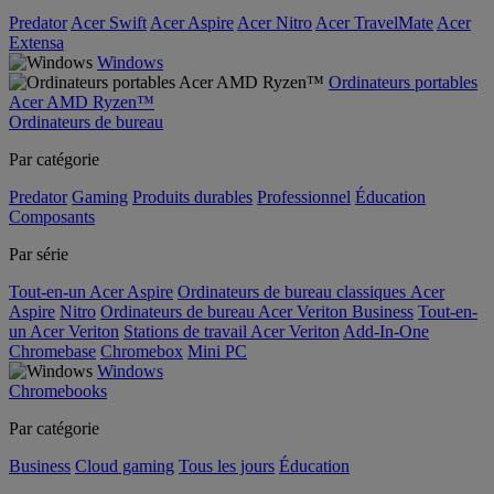
Predator
Acer Swift
Acer Aspire
Acer Nitro
Acer TravelMate
Acer
Extensa
Windows
Ordinateurs portables
Acer AMD Ryzen™
Ordinateurs de bureau
Par catégorie
Predator
Gaming
Produits durables
Professionnel
Éducation
Composants
Par série
Tout-en-un Acer Aspire
Ordinateurs de bureau classiques Acer
Aspire
Nitro
Ordinateurs de bureau Acer Veriton Business
Tout-en-
un Acer Veriton
Stations de travail Acer Veriton
Add-In-One
Chromebase
Chromebox
Mini PC
Windows
Chromebooks
Par catégorie
Business
Cloud gaming
Tous les jours
Éducation