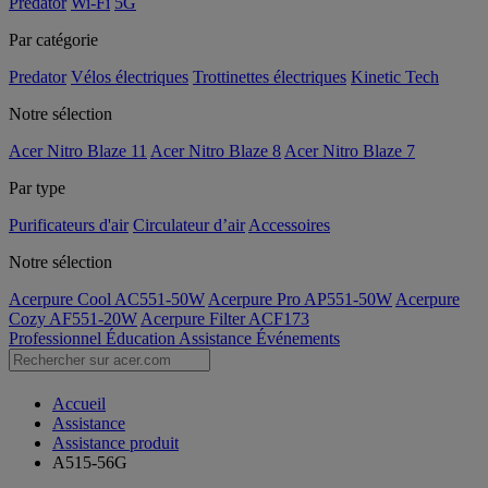
Predator
Wi-Fi
5G
Par catégorie
Predator
Vélos électriques
Trottinettes électriques
Kinetic Tech
Notre sélection
Acer Nitro Blaze 11
Acer Nitro Blaze 8
Acer Nitro Blaze 7
Par type
Purificateurs d'air
Circulateur d’air
Accessoires
Notre sélection
Acerpure Cool AC551-50W
Acerpure Pro AP551-50W
Acerpure
Cozy AF551-20W
Acerpure Filter ACF173
Professionnel
Éducation
Assistance
Événements
Accueil
Assistance
Assistance produit
A515-56G