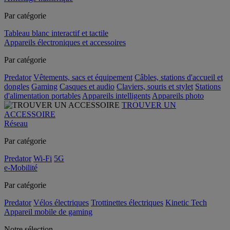
Par catégorie
Tableau blanc interactif et tactile
Appareils électroniques et accessoires
Par catégorie
Predator
Vêtements, sacs et équipement
Câbles, stations d'accueil et
dongles
Gaming
Casques et audio
Claviers, souris et stylet
Stations
d'alimentation portables
Appareils intelligents
Appareils photo
TROUVER UN
ACCESSOIRE
Réseau
Par catégorie
Predator
Wi-Fi
5G
e-Mobilité
Par catégorie
Predator
Vélos électriques
Trottinettes électriques
Kinetic Tech
Appareil mobile de gaming
Notre sélection