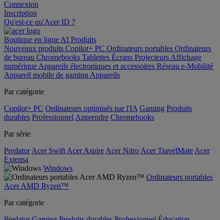
Connexion
Inscription
Qu'est-ce qu'Acer ID ?
Boutique en ligne
AI
Produits
Nouveaux produits
Copilot+ PC
Ordinateurs portables
Ordinateurs
de bureau
Chromebooks
Tablettes
Écrans
Projecteurs
Affichage
numérique
Appareils électroniques et accessoires
Réseau
e-Mobilité
Appareil mobile de gaming
Appareils
Par catégorie
Copilot+ PC
Ordinateurs optimisés par l'IA
Gaming
Produits
durables
Professionnel
Apprendre
Chromebooks
Par série
Predator
Acer Swift
Acer Aspire
Acer Nitro
Acer TravelMate
Acer
Extensa
Windows
Ordinateurs portables
Acer AMD Ryzen™
Par catégorie
Predator
Gaming
Produits durables
Professionnel
Éducation