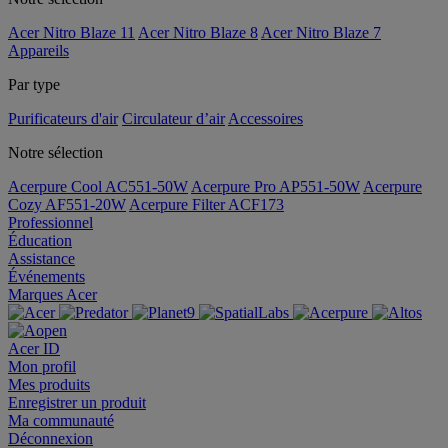
Acer Nitro Blaze 11
Acer Nitro Blaze 8
Acer Nitro Blaze 7
Appareils
Par type
Purificateurs d'air
Circulateur d’air
Accessoires
Notre sélection
Acerpure Cool AC551-50W
Acerpure Pro AP551-50W
Acerpure
Cozy AF551-20W
Acerpure Filter ACF173
Professionnel
Éducation
Assistance
Événements
Marques Acer
Acer ID
Mon profil
Mes produits
Enregistrer un produit
Ma communauté
Déconnexion