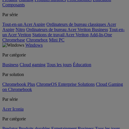
Composants
Par série
Tout-en-un Acer Aspire
Ordinateurs de bureau classiques Acer
Aspire
Nitro
Ordinateurs de bureau Acer Veriton Business
Tout-en-
un Acer Veriton
Stations de travail Acer Veriton
Add-In-One
Chromebase
Chromebox
Mini PC
Windows
Par catégorie
Business
Cloud gaming
Tous les jours
Éducation
Par solution
Chromebook Plus
ChromeOS Enterprise Solutions
Cloud Gaming
on Chromebook
Par série
Acer Iconia
Par catégorie
Predator
Produits durables
Entertainment
Business
Tous les jours