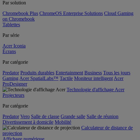
Par solution
Chromebook Plus
ChromeOS Enterprise Solutions
Cloud Gaming
on Chromebook
Tablettes
Par série
Acer Iconia
Écrans
Par catégorie
Predator
Produits durables
Entertainment
Business
Tous les jours
Gaming
Acer SpatialLabs™
Tactile
Moniteur intelligent
Acer
ProDesigner
Technologie d'affichage Acer
Projecteurs
Par catégorie
Predator
Vero
Salle de classe
Grande salle
Salle de réunion
Divertissement à domicile
Mobilité
Calculateur de distance de
projection
Affichage numérique