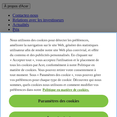
À propos d'Acer
Contactez-nous
Relations avec les investisseurs
Actualités
Prix
Événements
Nous utilisons des cookies pour détecter les préférences,
Développement durable
améliorer la navigation sur le site Web, générer des statistiques
utilisateur afin de rendre notre site Web plus convivial, et offrir
Développement durable
du contenu et des publicités personnalisés. En cliquant sur
« Accepter tout », vous acceptez l'utilisation et le placement de
Responsabilité sociale de l'entreprise
tous les cookies par Acer, conformément à notre Politique en
Empreinte carbone du produit
matière de cookies. Vous pouvez retirer votre consentement à
Project Humanity
tout moment. Sous « Paramètres des cookie », vous pouvez gérer
Earthion
vos préférences pour chaque type de cookie. Découvrez qui nous
Politique de confidentialité
sommes, quels cookies nous utilisons et comment modifier vos
Politique en matière de cookies
préférences dans notre
Politique en matière de cookies.
Mentions légales
Informations légales supplémentaires
Paramètres des cookies
Politique en matière d'accessibilité
Paramètres des cookies
France - Français