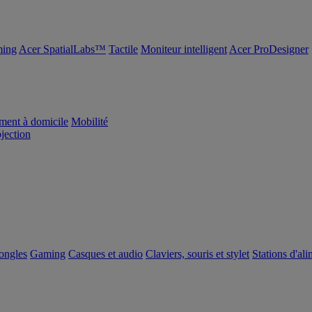
ing
Acer SpatialLabs™
Tactile
Moniteur intelligent
Acer ProDesigner
ement à domicile
Mobilité
ojection
dongles
Gaming
Casques et audio
Claviers, souris et stylet
Stations d'al