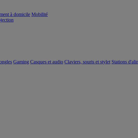
ement à domicile
Mobilité
ojection
dongles
Gaming
Casques et audio
Claviers, souris et stylet
Stations d'al