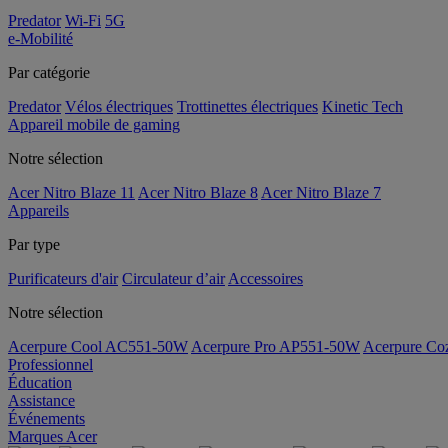
Predator
Wi-Fi
5G
e-Mobilité
Par catégorie
Predator
Vélos électriques
Trottinettes électriques
Kinetic Tech
Appareil mobile de gaming
Notre sélection
Acer Nitro Blaze 11
Acer Nitro Blaze 8
Acer Nitro Blaze 7
Appareils
Par type
Purificateurs d'air
Circulateur d’air
Accessoires
Notre sélection
Acerpure Cool AC551-50W
Acerpure Pro AP551-50W
Acerpure C
Professionnel
Éducation
Assistance
Événements
Marques Acer