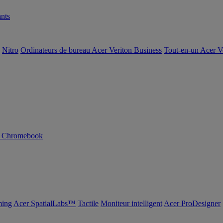
nts
Nitro
Ordinateurs de bureau Acer Veriton Business
Tout-en-un Acer V
n Chromebook
ing
Acer SpatialLabs™
Tactile
Moniteur intelligent
Acer ProDesigner