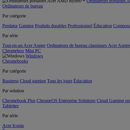
Ordinateurs portable
Ordinateurs de bureau
Par catégorie
Predator
Gaming
Produits durables
Professionnel
Éducation
Composa
Par série
Tout-en-un Acer Aspire
Ordinateurs de bureau classiques Acer Aspire
Chromebox
Mini PC
Windows
Chromebooks
Par catégorie
Business
Cloud gaming
Tous les jours
Éducation
Par solution
Chromebook Plus
ChromeOS Enterprise Solutions
Cloud Gaming o
Tablettes
Par série
Acer Iconia