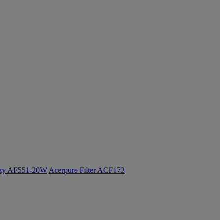
ozy AF551-20W
Acerpure Filter ACF173