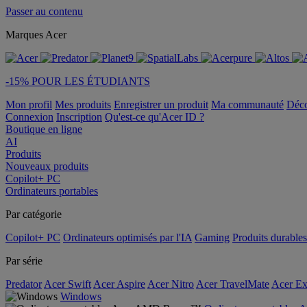
Passer au contenu
Marques Acer
-15% POUR LES ÉTUDIANTS
Mon profil
Mes produits
Enregistrer un produit
Ma communauté
Déc
Connexion
Inscription
Qu'est-ce qu'Acer ID ?
Boutique en ligne
AI
Produits
Nouveaux produits
Copilot+ PC
Ordinateurs portables
Par catégorie
Copilot+ PC
Ordinateurs optimisés par l'IA
Gaming
Produits durables
Par série
Predator
Acer Swift
Acer Aspire
Acer Nitro
Acer TravelMate
Acer Ex
Windows