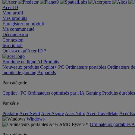
Acer ID
Mon profil
Mes produits
Enregistrer un produit
Ma communauté
Déconnexion
Connexion
Inscription
Qu'est-ce qu'Acer ID ?
Boutique en ligne
AI
Produits
Nouveaux produits
Copilot+ PC
Ordinateurs portables
Ordinateurs d
mobile de gaming
Appareils
Par catégorie
Copilot+ PC
Ordinateurs optimisés par l'IA
Gaming
Produits durables
Par série
Predator
Acer Swift
Acer Aspire
Acer Nitro
Acer TravelMate
Acer Ex
Windows
Ordinateurs portable
Par catégorie