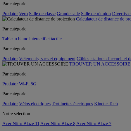
Par catégorie
Predator
Vero
Salle de classe
Grande salle
Salle de réunion
Divertiss
Calculateur de distance de pr
Par catégorie
Tableau blanc interactif et tactile
Par catégorie
Predator
Vêtements, sacs et équipement
Câbles, stations d'accueil et 
TROUVER UN ACCESSOIRE
Par catégorie
Predator
Wi-Fi
5G
Par catégorie
Predator
Vélos électriques
Trottinettes électriques
Kinetic Tech
Notre sélection
Acer Nitro Blaze 11
Acer Nitro Blaze 8
Acer Nitro Blaze 7