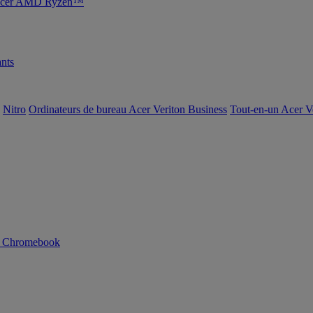
s Acer AMD Ryzen™
nts
Nitro
Ordinateurs de bureau Acer Veriton Business
Tout-en-un Acer V
n Chromebook