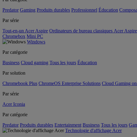
Predator
Gaming
Produits durables
Professionnel
Éducation
Composa
Par série
Tout-en-un Acer Aspire
Ordinateurs de bureau classiques Acer Aspire
Chromebox
Mini PC
Windows
Par catégorie
Business
Cloud gaming
Tous les jours
Éducation
Par solution
Chromebook Plus
ChromeOS Enterprise Solutions
Cloud Gaming o
Par série
Acer Iconia
Par catégorie
Predator
Produits durables
Entertainment
Business
Tous les jours
Gam
Technologie d'affichage Acer