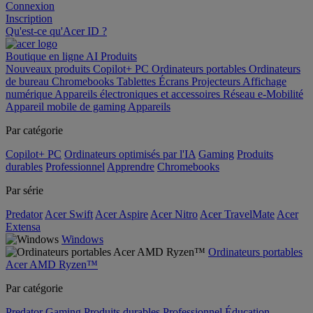
Connexion
Inscription
Qu'est-ce qu'Acer ID ?
Boutique en ligne
AI
Produits
Nouveaux produits
Copilot+ PC
Ordinateurs portables
Ordinateurs
de bureau
Chromebooks
Tablettes
Écrans
Projecteurs
Affichage
numérique
Appareils électroniques et accessoires
Réseau
e-Mobilité
Appareil mobile de gaming
Appareils
Par catégorie
Copilot+ PC
Ordinateurs optimisés par l'IA
Gaming
Produits
durables
Professionnel
Apprendre
Chromebooks
Par série
Predator
Acer Swift
Acer Aspire
Acer Nitro
Acer TravelMate
Acer
Extensa
Windows
Ordinateurs portables
Acer AMD Ryzen™
Par catégorie
Predator
Gaming
Produits durables
Professionnel
Éducation