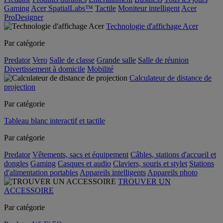
Gaming
Acer SpatialLabs™
Tactile
Moniteur intelligent
Acer
ProDesigner
Technologie d'affichage Acer
Par catégorie
Predator
Vero
Salle de classe
Grande salle
Salle de réunion
Divertissement à domicile
Mobilité
Calculateur de distance de
projection
Par catégorie
Tableau blanc interactif et tactile
Par catégorie
Predator
Vêtements, sacs et équipement
Câbles, stations d'accueil et
dongles
Gaming
Casques et audio
Claviers, souris et stylet
Stations
d'alimentation portables
Appareils intelligents
Appareils photo
TROUVER UN
ACCESSOIRE
Par catégorie