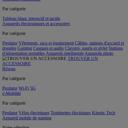
Par catégorie
Tableau blanc interactif et tactile
Appareils électroniques et accessoires
Par catégorie
Predator
Vêtements, sacs et équipement
Câbles, stations d'accueil et
dongles
Gaming
Casques et audio
Claviers, souris et stylet
Stations
d'alimentation portables
Appareils intelligents
Appareils photo
TROUVER UN
ACCESSOIRE
Réseau
Par catégorie
Predator
Wi-Fi
5G
e-Mobilité
Par catégorie
Predator
Vélos électriques
Trottinettes électriques
Kinetic Tech
Appareil mobile de gaming
Notre sélection