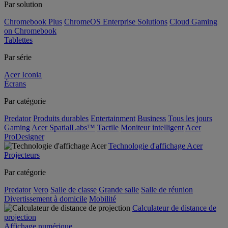
Par solution
Chromebook Plus
ChromeOS Enterprise Solutions
Cloud Gaming
on Chromebook
Tablettes
Par série
Acer Iconia
Écrans
Par catégorie
Predator
Produits durables
Entertainment
Business
Tous les jours
Gaming
Acer SpatialLabs™
Tactile
Moniteur intelligent
Acer
ProDesigner
Technologie d'affichage Acer
Projecteurs
Par catégorie
Predator
Vero
Salle de classe
Grande salle
Salle de réunion
Divertissement à domicile
Mobilité
Calculateur de distance de
projection
Affichage numérique