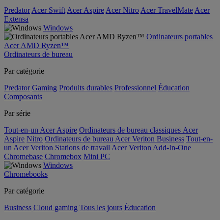
Predator
Acer Swift
Acer Aspire
Acer Nitro
Acer TravelMate
Acer
Extensa
Windows
Ordinateurs portables
Acer AMD Ryzen™
Ordinateurs de bureau
Par catégorie
Predator
Gaming
Produits durables
Professionnel
Éducation
Composants
Par série
Tout-en-un Acer Aspire
Ordinateurs de bureau classiques Acer
Aspire
Nitro
Ordinateurs de bureau Acer Veriton Business
Tout-en-
un Acer Veriton
Stations de travail Acer Veriton
Add-In-One
Chromebase
Chromebox
Mini PC
Windows
Chromebooks
Par catégorie
Business
Cloud gaming
Tous les jours
Éducation