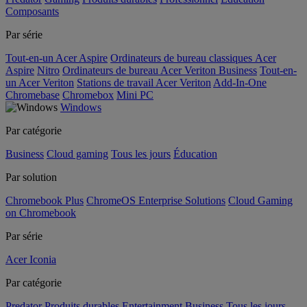
Composants
Par série
Tout-en-un Acer Aspire
Ordinateurs de bureau classiques Acer
Aspire
Nitro
Ordinateurs de bureau Acer Veriton Business
Tout-en-
un Acer Veriton
Stations de travail Acer Veriton
Add-In-One
Chromebase
Chromebox
Mini PC
Windows
Par catégorie
Business
Cloud gaming
Tous les jours
Éducation
Par solution
Chromebook Plus
ChromeOS Enterprise Solutions
Cloud Gaming
on Chromebook
Par série
Acer Iconia
Par catégorie
Predator
Produits durables
Entertainment
Business
Tous les jours