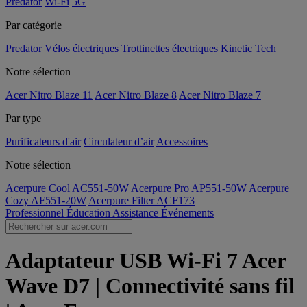
Predator
Wi-Fi
5G
Par catégorie
Predator
Vélos électriques
Trottinettes électriques
Kinetic Tech
Notre sélection
Acer Nitro Blaze 11
Acer Nitro Blaze 8
Acer Nitro Blaze 7
Par type
Purificateurs d'air
Circulateur d’air
Accessoires
Notre sélection
Acerpure Cool AC551-50W
Acerpure Pro AP551-50W
Acerpure
Cozy AF551-20W
Acerpure Filter ACF173
Professionnel
Éducation
Assistance
Événements
Adaptateur USB Wi-Fi 7 Acer
Wave D7 | Connectivité sans fil