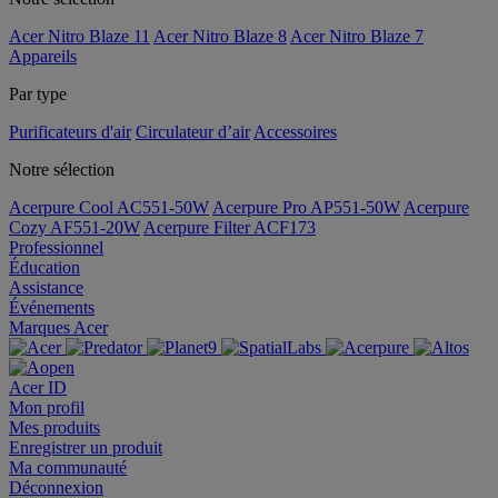
Acer Nitro Blaze 11
Acer Nitro Blaze 8
Acer Nitro Blaze 7
Appareils
Par type
Purificateurs d'air
Circulateur d’air
Accessoires
Notre sélection
Acerpure Cool AC551-50W
Acerpure Pro AP551-50W
Acerpure
Cozy AF551-20W
Acerpure Filter ACF173
Professionnel
Éducation
Assistance
Événements
Marques Acer
Acer ID
Mon profil
Mes produits
Enregistrer un produit
Ma communauté
Déconnexion