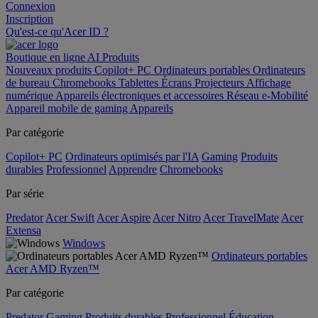
Connexion
Inscription
Qu'est-ce qu'Acer ID ?
Boutique en ligne
AI
Produits
Nouveaux produits
Copilot+ PC
Ordinateurs portables
Ordinateurs
de bureau
Chromebooks
Tablettes
Écrans
Projecteurs
Affichage
numérique
Appareils électroniques et accessoires
Réseau
e-Mobilité
Appareil mobile de gaming
Appareils
Par catégorie
Copilot+ PC
Ordinateurs optimisés par l'IA
Gaming
Produits
durables
Professionnel
Apprendre
Chromebooks
Par série
Predator
Acer Swift
Acer Aspire
Acer Nitro
Acer TravelMate
Acer
Extensa
Windows
Ordinateurs portables
Acer AMD Ryzen™
Par catégorie
Predator
Gaming
Produits durables
Professionnel
Éducation