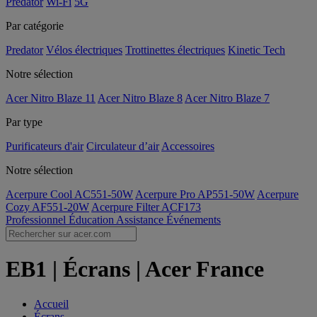
Predator
Wi-Fi
5G
Par catégorie
Predator
Vélos électriques
Trottinettes électriques
Kinetic Tech
Notre sélection
Acer Nitro Blaze 11
Acer Nitro Blaze 8
Acer Nitro Blaze 7
Par type
Purificateurs d'air
Circulateur d’air
Accessoires
Notre sélection
Acerpure Cool AC551-50W
Acerpure Pro AP551-50W
Acerpure
Cozy AF551-20W
Acerpure Filter ACF173
Professionnel
Éducation
Assistance
Événements
EB1 | Écrans | Acer France
Accueil
Écrans