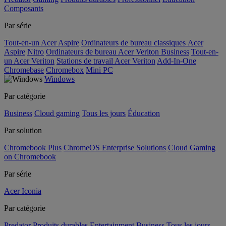
Composants
Par série
Tout-en-un Acer Aspire
Ordinateurs de bureau classiques Acer
Aspire
Nitro
Ordinateurs de bureau Acer Veriton Business
Tout-en-
un Acer Veriton
Stations de travail Acer Veriton
Add-In-One
Chromebase
Chromebox
Mini PC
Windows
Par catégorie
Business
Cloud gaming
Tous les jours
Éducation
Par solution
Chromebook Plus
ChromeOS Enterprise Solutions
Cloud Gaming
on Chromebook
Par série
Acer Iconia
Par catégorie
Predator
Produits durables
Entertainment
Business
Tous les jours