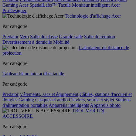
Gaming
Acer SpatialLabs™
Tactile
Moniteur intelligent
Acer
ProDesigner
Technologie d'affichage Acer
Par catégorie
Predator
Vero
Salle de classe
Grande salle
Salle de réunion
Divertissement à domicile
Mobilité
Calculateur de distance de
projection
Par catégorie
Tableau blanc interactif et tactile
Par catégorie
Predator
Vêtements, sacs et équipement
Câbles, stations d'accueil et
dongles
Gaming
Casques et audio
Claviers, souris et stylet
Stations
d'alimentation portables
Appareils intelligents
Appareils photo
TROUVER UN
ACCESSOIRE
Par catégorie