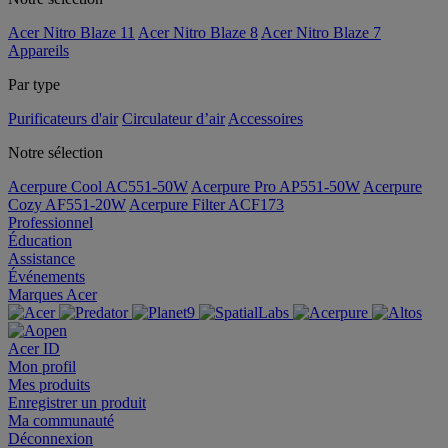
Acer Nitro Blaze 11
Acer Nitro Blaze 8
Acer Nitro Blaze 7
Appareils
Par type
Purificateurs d'air
Circulateur d’air
Accessoires
Notre sélection
Acerpure Cool AC551-50W
Acerpure Pro AP551-50W
Acerpure
Cozy AF551-20W
Acerpure Filter ACF173
Professionnel
Éducation
Assistance
Événements
Marques Acer
Acer ID
Mon profil
Mes produits
Enregistrer un produit
Ma communauté
Déconnexion