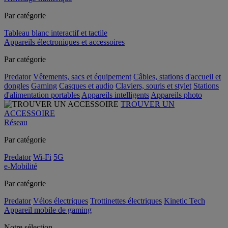
Par catégorie
Tableau blanc interactif et tactile
Appareils électroniques et accessoires
Par catégorie
Predator
Vêtements, sacs et équipement
Câbles, stations d'accueil et
dongles
Gaming
Casques et audio
Claviers, souris et stylet
Stations
d'alimentation portables
Appareils intelligents
Appareils photo
TROUVER UN
ACCESSOIRE
Réseau
Par catégorie
Predator
Wi-Fi
5G
e-Mobilité
Par catégorie
Predator
Vélos électriques
Trottinettes électriques
Kinetic Tech
Appareil mobile de gaming
Notre sélection