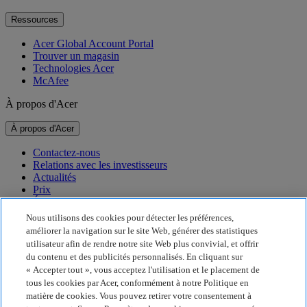
Ressources
Acer Global Account Portal
Trouver un magasin
Technologies Acer
McAfee
À propos d'Acer
À propos d'Acer
Contactez-nous
Relations avec les investisseurs
Actualités
Prix
Événements
Nous utilisons des cookies pour détecter les préférences,
Développement durable
améliorer la navigation sur le site Web, générer des statistiques
utilisateur afin de rendre notre site Web plus convivial, et offrir
Développement durable
du contenu et des publicités personnalisés. En cliquant sur
« Accepter tout », vous acceptez l'utilisation et le placement de
Responsabilité sociale de l'entreprise
tous les cookies par Acer, conformément à notre Politique en
Empreinte carbone du produit
matière de cookies. Vous pouvez retirer votre consentement à
Project Humanity