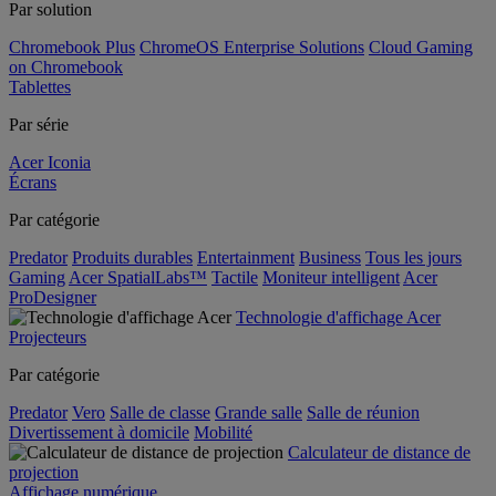
Par solution
Chromebook Plus
ChromeOS Enterprise Solutions
Cloud Gaming
on Chromebook
Tablettes
Par série
Acer Iconia
Écrans
Par catégorie
Predator
Produits durables
Entertainment
Business
Tous les jours
Gaming
Acer SpatialLabs™
Tactile
Moniteur intelligent
Acer
ProDesigner
Technologie d'affichage Acer
Projecteurs
Par catégorie
Predator
Vero
Salle de classe
Grande salle
Salle de réunion
Divertissement à domicile
Mobilité
Calculateur de distance de
projection
Affichage numérique