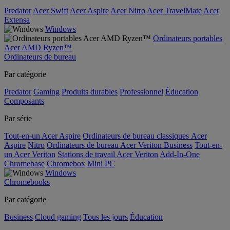
Predator
Acer Swift
Acer Aspire
Acer Nitro
Acer TravelMate
Acer
Extensa
Windows
Ordinateurs portables
Acer AMD Ryzen™
Ordinateurs de bureau
Par catégorie
Predator
Gaming
Produits durables
Professionnel
Éducation
Composants
Par série
Tout-en-un Acer Aspire
Ordinateurs de bureau classiques Acer
Aspire
Nitro
Ordinateurs de bureau Acer Veriton Business
Tout-en-
un Acer Veriton
Stations de travail Acer Veriton
Add-In-One
Chromebase
Chromebox
Mini PC
Windows
Chromebooks
Par catégorie
Business
Cloud gaming
Tous les jours
Éducation