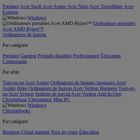
Predator
Acer Swift
Acer Aspire
Acer Nitro
Acer TravelMate
Acer
Extensa
Windows
Ordinateurs portables
Acer AMD Ryzen™
Ordinateurs de bureau
Par catégorie
Predator
Gaming
Produits durables
Professionnel
Éducation
Composants
Par série
Tout-en-un Acer Aspire
Ordinateurs de bureau classiques Acer
Aspire
Nitro
Ordinateurs de bureau Acer Veriton Business
Tout-en-
un Acer Veriton
Stations de travail Acer Veriton
Add-In-One
Chromebase
Chromebox
Mini PC
Windows
Chromebooks
Par catégorie
Business
Cloud gaming
Tous les jours
Éducation