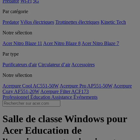
Predator
Wi-Fi
5G
Par catégorie
Predator
Vélos électriques
Trottinettes électriques
Kinetic Tech
Notre sélection
Acer Nitro Blaze 11
Acer Nitro Blaze 8
Acer Nitro Blaze 7
Par type
Purificateurs d'air
Circulateur d’air
Accessoires
Notre sélection
Acerpure Cool AC551-50W
Acerpure Pro AP551-50W
Acerpure
Cozy AF551-20W
Acerpure Filter ACF173
Professionnel
Éducation
Assistance
Événements
Salle de classe Windows pour
Acer Education de