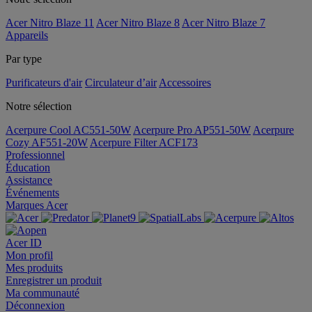
Acer Nitro Blaze 11
Acer Nitro Blaze 8
Acer Nitro Blaze 7
Appareils
Par type
Purificateurs d'air
Circulateur d’air
Accessoires
Notre sélection
Acerpure Cool AC551-50W
Acerpure Pro AP551-50W
Acerpure
Cozy AF551-20W
Acerpure Filter ACF173
Professionnel
Éducation
Assistance
Événements
Marques Acer
Acer ID
Mon profil
Mes produits
Enregistrer un produit
Ma communauté
Déconnexion