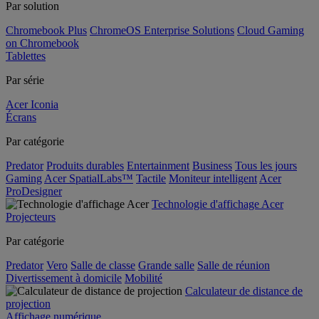
Par solution
Chromebook Plus
ChromeOS Enterprise Solutions
Cloud Gaming
on Chromebook
Tablettes
Par série
Acer Iconia
Écrans
Par catégorie
Predator
Produits durables
Entertainment
Business
Tous les jours
Gaming
Acer SpatialLabs™
Tactile
Moniteur intelligent
Acer
ProDesigner
Technologie d'affichage Acer
Projecteurs
Par catégorie
Predator
Vero
Salle de classe
Grande salle
Salle de réunion
Divertissement à domicile
Mobilité
Calculateur de distance de
projection
Affichage numérique