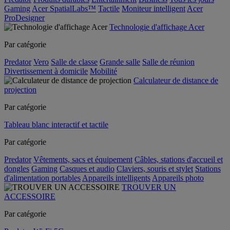
Gaming
Acer SpatialLabs™
Tactile
Moniteur intelligent
Acer
ProDesigner
Technologie d'affichage Acer
Par catégorie
Predator
Vero
Salle de classe
Grande salle
Salle de réunion
Divertissement à domicile
Mobilité
Calculateur de distance de
projection
Par catégorie
Tableau blanc interactif et tactile
Par catégorie
Predator
Vêtements, sacs et équipement
Câbles, stations d'accueil et
dongles
Gaming
Casques et audio
Claviers, souris et stylet
Stations
d'alimentation portables
Appareils intelligents
Appareils photo
TROUVER UN
ACCESSOIRE
Par catégorie