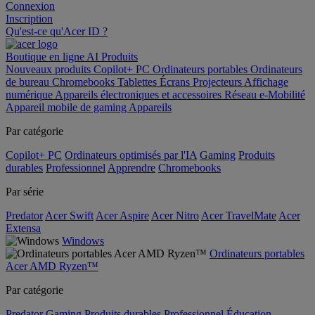
Connexion
Inscription
Qu'est-ce qu'Acer ID ?
Boutique en ligne
AI
Produits
Nouveaux produits
Copilot+ PC
Ordinateurs portables
Ordinateurs
de bureau
Chromebooks
Tablettes
Écrans
Projecteurs
Affichage
numérique
Appareils électroniques et accessoires
Réseau
e-Mobilité
Appareil mobile de gaming
Appareils
Par catégorie
Copilot+ PC
Ordinateurs optimisés par l'IA
Gaming
Produits
durables
Professionnel
Apprendre
Chromebooks
Par série
Predator
Acer Swift
Acer Aspire
Acer Nitro
Acer TravelMate
Acer
Extensa
Windows
Ordinateurs portables
Acer AMD Ryzen™
Par catégorie
Predator
Gaming
Produits durables
Professionnel
Éducation