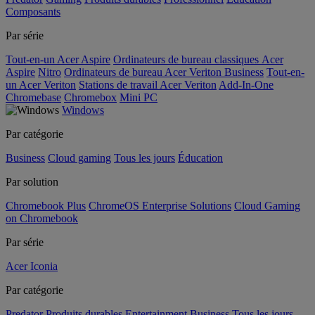
Composants
Par série
Tout-en-un Acer Aspire
Ordinateurs de bureau classiques Acer
Aspire
Nitro
Ordinateurs de bureau Acer Veriton Business
Tout-en-
un Acer Veriton
Stations de travail Acer Veriton
Add-In-One
Chromebase
Chromebox
Mini PC
Windows
Par catégorie
Business
Cloud gaming
Tous les jours
Éducation
Par solution
Chromebook Plus
ChromeOS Enterprise Solutions
Cloud Gaming
on Chromebook
Par série
Acer Iconia
Par catégorie
Predator
Produits durables
Entertainment
Business
Tous les jours