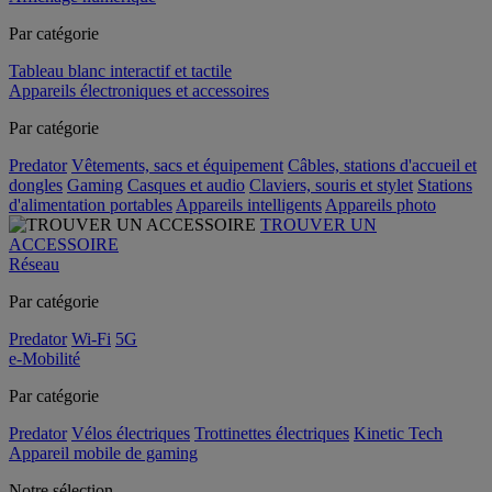
Par catégorie
Tableau blanc interactif et tactile
Appareils électroniques et accessoires
Par catégorie
Predator
Vêtements, sacs et équipement
Câbles, stations d'accueil et
dongles
Gaming
Casques et audio
Claviers, souris et stylet
Stations
d'alimentation portables
Appareils intelligents
Appareils photo
TROUVER UN
ACCESSOIRE
Réseau
Par catégorie
Predator
Wi-Fi
5G
e-Mobilité
Par catégorie
Predator
Vélos électriques
Trottinettes électriques
Kinetic Tech
Appareil mobile de gaming
Notre sélection