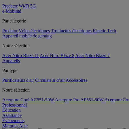
Predator
Wi-Fi
5G
e-Mobilité
Par catégorie
Predator
Vélos électriques
Trottinettes électriques
Kinetic Tech
Appareil mobile de gaming
Notre sélection
Acer Nitro Blaze 11
Acer Nitro Blaze 8
Acer Nitro Blaze 7
Appareils
Par type
Purificateurs d'air
Circulateur d’air
Accessoires
Notre sélection
Acerpure Cool AC551-50W
Acerpure Pro AP551-50W
Acerpure C
Professionnel
Éducation
Assistance
Événements
Marques Acer