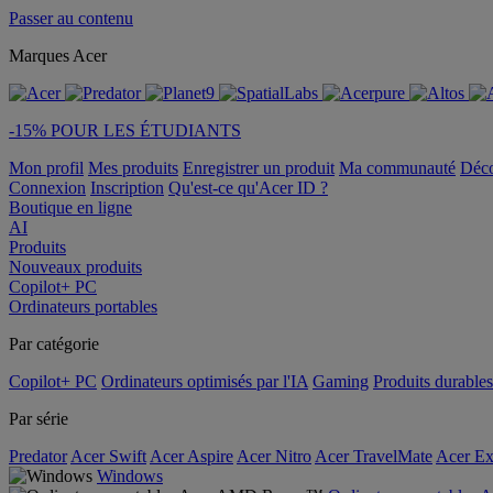
Passer au contenu
Marques Acer
-15% POUR LES ÉTUDIANTS
Mon profil
Mes produits
Enregistrer un produit
Ma communauté
Déc
Connexion
Inscription
Qu'est-ce qu'Acer ID ?
Boutique en ligne
AI
Produits
Nouveaux produits
Copilot+ PC
Ordinateurs portables
Par catégorie
Copilot+ PC
Ordinateurs optimisés par l'IA
Gaming
Produits durables
Par série
Predator
Acer Swift
Acer Aspire
Acer Nitro
Acer TravelMate
Acer Ex
Windows