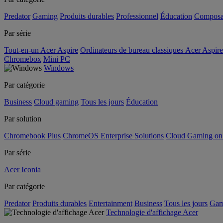
Predator
Gaming
Produits durables
Professionnel
Éducation
Composa
Par série
Tout-en-un Acer Aspire
Ordinateurs de bureau classiques Acer Aspire
Chromebox
Mini PC
Windows
Par catégorie
Business
Cloud gaming
Tous les jours
Éducation
Par solution
Chromebook Plus
ChromeOS Enterprise Solutions
Cloud Gaming o
Par série
Acer Iconia
Par catégorie
Predator
Produits durables
Entertainment
Business
Tous les jours
Gam
Technologie d'affichage Acer