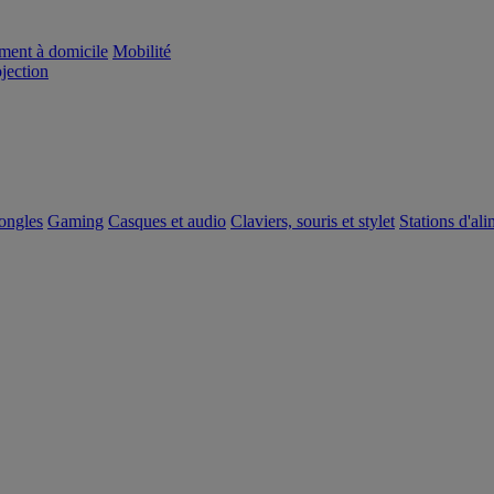
ement à domicile
Mobilité
ojection
dongles
Gaming
Casques et audio
Claviers, souris et stylet
Stations d'al