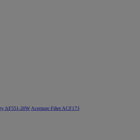
ozy AF551-20W
Acerpure Filter ACF173