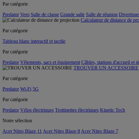
Par catégorie
Predator
Vero
Salle de classe
Grande salle
Salle de réunion
Divertiss
Calculateur de distance de pr
Par catégorie
Tableau blanc interactif et tactile
Par catégorie
Predator
Vêtements, sacs et équipement
Câbles, stations d'accueil et 
TROUVER UN ACCESSOIRE
Par catégorie
Predator
Wi-Fi
5G
Par catégorie
Predator
Vélos électriques
Trottinettes électriques
Kinetic Tech
Notre sélection
Acer Nitro Blaze 11
Acer Nitro Blaze 8
Acer Nitro Blaze 7