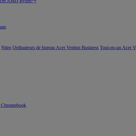
s Acer AMD Ryzen™
nts
Nitro
Ordinateurs de bureau Acer Veriton Business
Tout-en-un Acer V
n Chromebook