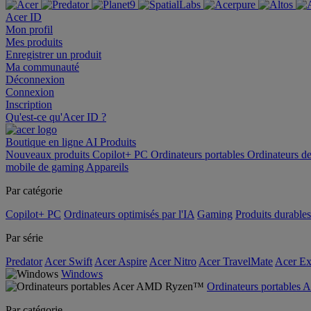
Acer ID
Mon profil
Mes produits
Enregistrer un produit
Ma communauté
Déconnexion
Connexion
Inscription
Qu'est-ce qu'Acer ID ?
Boutique en ligne
AI
Produits
Nouveaux produits
Copilot+ PC
Ordinateurs portables
Ordinateurs d
mobile de gaming
Appareils
Par catégorie
Copilot+ PC
Ordinateurs optimisés par l'IA
Gaming
Produits durables
Par série
Predator
Acer Swift
Acer Aspire
Acer Nitro
Acer TravelMate
Acer Ex
Windows
Ordinateurs portable
Par catégorie