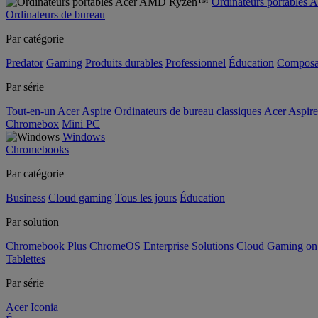
Ordinateurs portable
Ordinateurs de bureau
Par catégorie
Predator
Gaming
Produits durables
Professionnel
Éducation
Composa
Par série
Tout-en-un Acer Aspire
Ordinateurs de bureau classiques Acer Aspire
Chromebox
Mini PC
Windows
Chromebooks
Par catégorie
Business
Cloud gaming
Tous les jours
Éducation
Par solution
Chromebook Plus
ChromeOS Enterprise Solutions
Cloud Gaming o
Tablettes
Par série
Acer Iconia