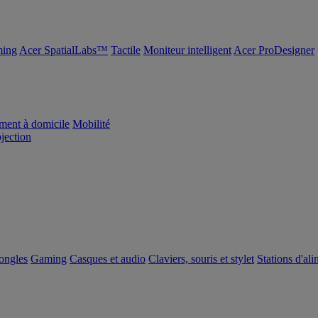
ing
Acer SpatialLabs™
Tactile
Moniteur intelligent
Acer ProDesigner
ement à domicile
Mobilité
ojection
dongles
Gaming
Casques et audio
Claviers, souris et stylet
Stations d'al