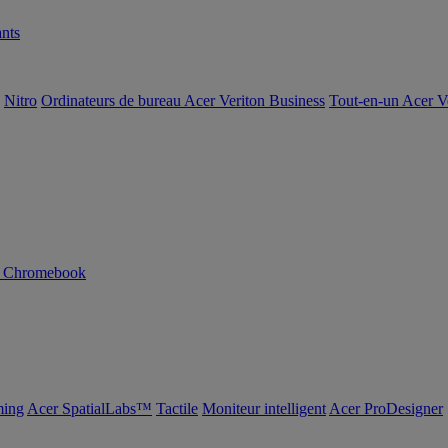
nts
Nitro
Ordinateurs de bureau Acer Veriton Business
Tout-en-un Acer V
n Chromebook
ing
Acer SpatialLabs™
Tactile
Moniteur intelligent
Acer ProDesigner