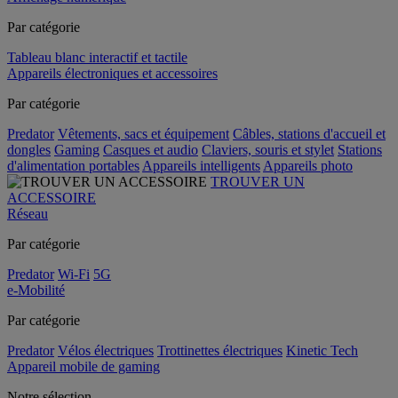
Par catégorie
Tableau blanc interactif et tactile
Appareils électroniques et accessoires
Par catégorie
Predator
Vêtements, sacs et équipement
Câbles, stations d'accueil et
dongles
Gaming
Casques et audio
Claviers, souris et stylet
Stations
d'alimentation portables
Appareils intelligents
Appareils photo
TROUVER UN
ACCESSOIRE
Réseau
Par catégorie
Predator
Wi-Fi
5G
e-Mobilité
Par catégorie
Predator
Vélos électriques
Trottinettes électriques
Kinetic Tech
Appareil mobile de gaming
Notre sélection