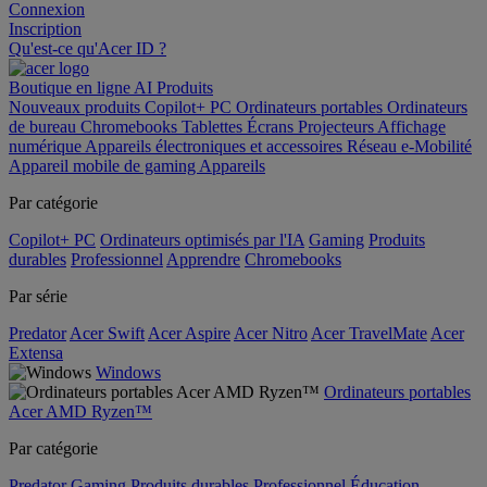
Connexion
Inscription
Qu'est-ce qu'Acer ID ?
Boutique en ligne
AI
Produits
Nouveaux produits
Copilot+ PC
Ordinateurs portables
Ordinateurs
de bureau
Chromebooks
Tablettes
Écrans
Projecteurs
Affichage
numérique
Appareils électroniques et accessoires
Réseau
e-Mobilité
Appareil mobile de gaming
Appareils
Par catégorie
Copilot+ PC
Ordinateurs optimisés par l'IA
Gaming
Produits
durables
Professionnel
Apprendre
Chromebooks
Par série
Predator
Acer Swift
Acer Aspire
Acer Nitro
Acer TravelMate
Acer
Extensa
Windows
Ordinateurs portables
Acer AMD Ryzen™
Par catégorie
Predator
Gaming
Produits durables
Professionnel
Éducation