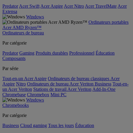
Predator
Acer Swift
Acer Aspire
Acer Nitro
Acer TravelMate
Acer
Extensa
Windows
Ordinateurs portables
Acer AMD Ryzen™
Ordinateurs de bureau
Par catégorie
Predator
Gaming
Produits durables
Professionnel
Éducation
Composants
Par série
Tout-en-un Acer Aspire
Ordinateurs de bureau classiques Acer
Aspire
Nitro
Ordinateurs de bureau Acer Veriton Business
Tout-en-
un Acer Veriton
Stations de travail Acer Veriton
Add-In-One
Chromebase
Chromebox
Mini PC
Windows
Chromebooks
Par catégorie
Business
Cloud gaming
Tous les jours
Éducation