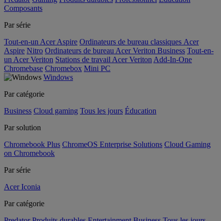
Composants
Par série
Tout-en-un Acer Aspire
Ordinateurs de bureau classiques Acer
Aspire
Nitro
Ordinateurs de bureau Acer Veriton Business
Tout-en-
un Acer Veriton
Stations de travail Acer Veriton
Add-In-One
Chromebase
Chromebox
Mini PC
Windows
Par catégorie
Business
Cloud gaming
Tous les jours
Éducation
Par solution
Chromebook Plus
ChromeOS Enterprise Solutions
Cloud Gaming
on Chromebook
Par série
Acer Iconia
Par catégorie
Predator
Produits durables
Entertainment
Business
Tous les jours