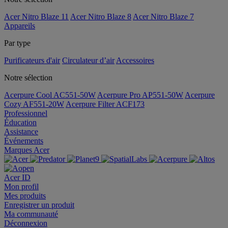
Acer Nitro Blaze 11
Acer Nitro Blaze 8
Acer Nitro Blaze 7
Appareils
Par type
Purificateurs d'air
Circulateur d’air
Accessoires
Notre sélection
Acerpure Cool AC551-50W
Acerpure Pro AP551-50W
Acerpure
Cozy AF551-20W
Acerpure Filter ACF173
Professionnel
Éducation
Assistance
Événements
Marques Acer
Acer ID
Mon profil
Mes produits
Enregistrer un produit
Ma communauté
Déconnexion