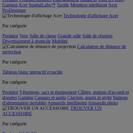
Gaming
Acer SpatialLabs™
Tactile
Moniteur intelligent
Acer
ProDesigner
Technologie d'affichage Acer
Par catégorie
Predator
Vero
Salle de classe
Grande salle
Salle de réunion
Divertissement à domicile
Mobilité
Calculateur de distance de
projection
Par catégorie
Tableau blanc interactif et tactile
Par catégorie
Predator
Vêtements, sacs et équipement
Câbles, stations d'accueil et
dongles
Gaming
Casques et audio
Claviers, souris et stylet
Stations
d'alimentation portables
Appareils intelligents
Appareils photo
TROUVER UN
ACCESSOIRE
Par catégorie