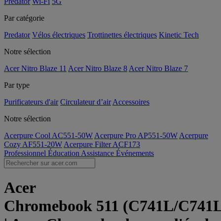
Predator
Wi-Fi
5G
Par catégorie
Predator
Vélos électriques
Trottinettes électriques
Kinetic Tech
Notre sélection
Acer Nitro Blaze 11
Acer Nitro Blaze 8
Acer Nitro Blaze 7
Par type
Purificateurs d'air
Circulateur d’air
Accessoires
Notre sélection
Acerpure Cool AC551-50W
Acerpure Pro AP551-50W
Acerpure
Cozy AF551-20W
Acerpure Filter ACF173
Professionnel
Éducation
Assistance
Événements
Acer
Chromebook 511 (C741L/C741