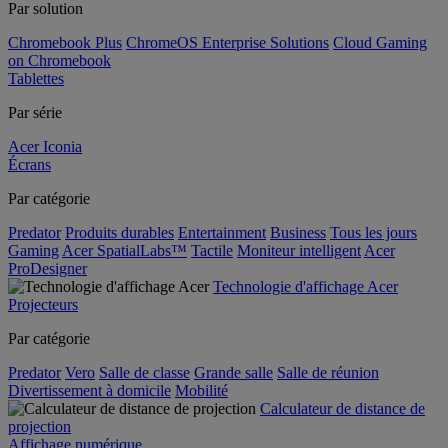
Par solution
Chromebook Plus
ChromeOS Enterprise Solutions
Cloud Gaming
on Chromebook
Tablettes
Par série
Acer Iconia
Écrans
Par catégorie
Predator
Produits durables
Entertainment
Business
Tous les jours
Gaming
Acer SpatialLabs™
Tactile
Moniteur intelligent
Acer
ProDesigner
Technologie d'affichage Acer
Projecteurs
Par catégorie
Predator
Vero
Salle de classe
Grande salle
Salle de réunion
Divertissement à domicile
Mobilité
Calculateur de distance de
projection
Affichage numérique