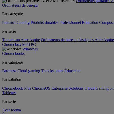
Ordinateurs portable
Ordinateurs de bureau
Par catégorie
Predator
Gaming
Produits durables
Professionnel
Éducation
Composa
Par série
Tout-en-un Acer Aspire
Ordinateurs de bureau classiques Acer Aspire
Chromebox
Mini PC
Windows
Chromebooks
Par catégorie
Business
Cloud gaming
Tous les jours
Éducation
Par solution
Chromebook Plus
ChromeOS Enterprise Solutions
Cloud Gaming o
Tablettes
Par série
Acer Iconia