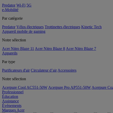
Predator
Wi-Fi
5G
e-Mobilité
Par catégorie
Predator
Vélos électriques
Trottinettes électriques
Kinetic Tech
Appareil mobile de gaming
Notre sélection
Acer Nitro Blaze 11
Acer Nitro Blaze 8
Acer Nitro Blaze 7
Appareils
Par type
Purificateurs d'air
Circulateur d’air
Accessoires
Notre sélection
Acerpure Cool AC551-50W
Acerpure Pro AP551-50W
Acerpure C
Professionnel
Éducation
Assistance
Événements
Marques Acer