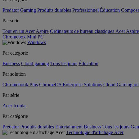
Predator
Gaming
Produits durables
Professionnel
Éducation
Composa
Par série
Tout-en-un Acer Aspire
Ordinateurs de bureau classiques Acer Aspire
Chromebox
Mini PC
Windows
Par catégorie
Business
Cloud gaming
Tous les jours
Éducation
Par solution
Chromebook Plus
ChromeOS Enterprise Solutions
Cloud Gaming o
Par série
Acer Iconia
Par catégorie
Predator
Produits durables
Entertainment
Business
Tous les jours
Gam
Technologie d'affichage Acer