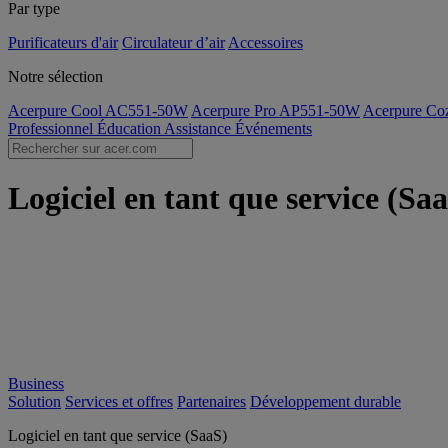
Par type
Purificateurs d'air
Circulateur d’air
Accessoires
Notre sélection
Acerpure Cool AC551-50W
Acerpure Pro AP551-50W
Acerpure C
Professionnel
Éducation
Assistance
Événements
Logiciel en tant que service (Sa
Business
Solution
Services et offres
Partenaires
Développement durable
Logiciel en tant que service (SaaS)