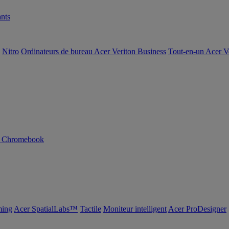
nts
Nitro
Ordinateurs de bureau Acer Veriton Business
Tout-en-un Acer V
n Chromebook
ing
Acer SpatialLabs™
Tactile
Moniteur intelligent
Acer ProDesigner