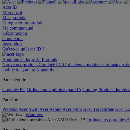
Acer ID
Mon profil
Mes produits
Enregistrer un produit
Ma communauté
Déconnexion
Connexion
Inscription
Qu'est-ce qu'Acer ID ?
Boutique en ligne
AI
Produits
Nouveaux produits
Copilot+ PC
Ordinateurs portables
Ordinateurs d
mobile de gaming
Appareils
Par catégorie
Copilot+ PC
Ordinateurs optimisés par l'IA
Gaming
Produits durables
Par série
Predator
Acer Swift
Acer Aspire
Acer Nitro
Acer TravelMate
Acer Ex
Windows
Ordinateurs portable
Par catégorie