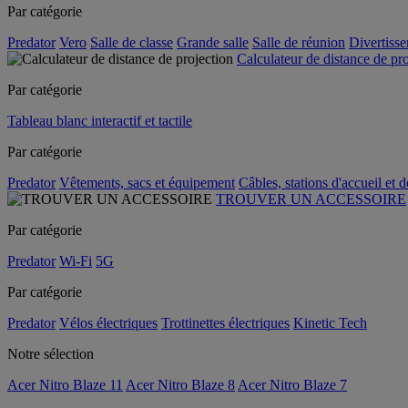
Par catégorie
Predator
Vero
Salle de classe
Grande salle
Salle de réunion
Divertiss
Calculateur de distance de pr
Par catégorie
Tableau blanc interactif et tactile
Par catégorie
Predator
Vêtements, sacs et équipement
Câbles, stations d'accueil et 
TROUVER UN ACCESSOIRE
Par catégorie
Predator
Wi-Fi
5G
Par catégorie
Predator
Vélos électriques
Trottinettes électriques
Kinetic Tech
Notre sélection
Acer Nitro Blaze 11
Acer Nitro Blaze 8
Acer Nitro Blaze 7