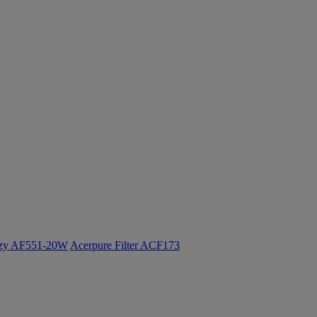
ozy AF551-20W
Acerpure Filter ACF173