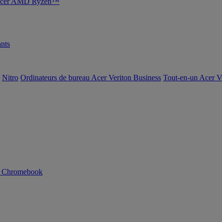
s Acer AMD Ryzen™
nts
Nitro
Ordinateurs de bureau Acer Veriton Business
Tout-en-un Acer V
n Chromebook