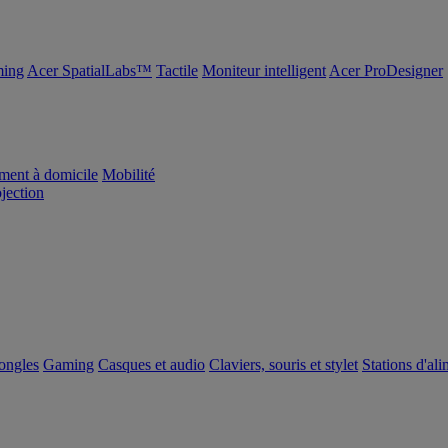
ing
Acer SpatialLabs™
Tactile
Moniteur intelligent
Acer ProDesigner
ement à domicile
Mobilité
ojection
dongles
Gaming
Casques et audio
Claviers, souris et stylet
Stations d'al