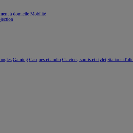
ement à domicile
Mobilité
ojection
dongles
Gaming
Casques et audio
Claviers, souris et stylet
Stations d'al