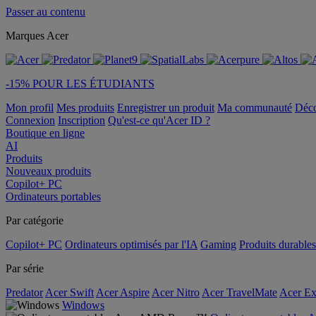
Passer au contenu
Marques Acer
-15% POUR LES ÉTUDIANTS
Mon profil
Mes produits
Enregistrer un produit
Ma communauté
Déc
Connexion
Inscription
Qu'est-ce qu'Acer ID ?
Boutique en ligne
AI
Produits
Nouveaux produits
Copilot+ PC
Ordinateurs portables
Par catégorie
Copilot+ PC
Ordinateurs optimisés par l'IA
Gaming
Produits durables
Par série
Predator
Acer Swift
Acer Aspire
Acer Nitro
Acer TravelMate
Acer Ex
Windows