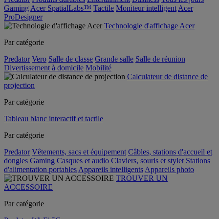
Gaming
Acer SpatialLabs™
Tactile
Moniteur intelligent
Acer
ProDesigner
Technologie d'affichage Acer
Par catégorie
Predator
Vero
Salle de classe
Grande salle
Salle de réunion
Divertissement à domicile
Mobilité
Calculateur de distance de
projection
Par catégorie
Tableau blanc interactif et tactile
Par catégorie
Predator
Vêtements, sacs et équipement
Câbles, stations d'accueil et
dongles
Gaming
Casques et audio
Claviers, souris et stylet
Stations
d'alimentation portables
Appareils intelligents
Appareils photo
TROUVER UN
ACCESSOIRE
Par catégorie