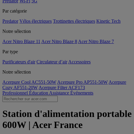
Predator
Wi-Fi
5G
Par catégorie
Predator
Vélos électriques
Trottinettes électriques
Kinetic Tech
Notre sélection
Acer Nitro Blaze 11
Acer Nitro Blaze 8
Acer Nitro Blaze 7
Par type
Purificateurs d'air
Circulateur d’air
Accessoires
Notre sélection
Acerpure Cool AC551-50W
Acerpure Pro AP551-50W
Acerpure
Cozy AF551-20W
Acerpure Filter ACF173
Professionnel
Éducation
Assistance
Événements
Station d'alimentation portable
600W | Acer France