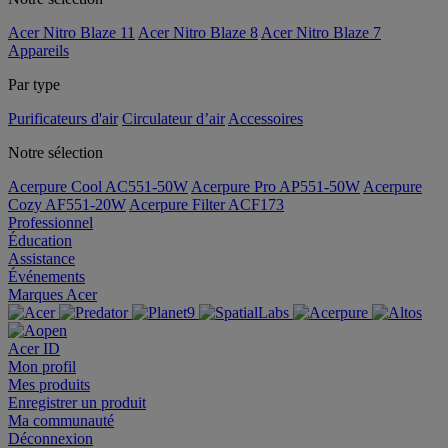
Acer Nitro Blaze 11
Acer Nitro Blaze 8
Acer Nitro Blaze 7
Appareils
Par type
Purificateurs d'air
Circulateur d’air
Accessoires
Notre sélection
Acerpure Cool AC551-50W
Acerpure Pro AP551-50W
Acerpure
Cozy AF551-20W
Acerpure Filter ACF173
Professionnel
Éducation
Assistance
Événements
Marques Acer
Acer ID
Mon profil
Mes produits
Enregistrer un produit
Ma communauté
Déconnexion