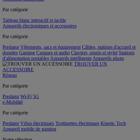
Par catégorie
Tableau blanc interactif et tactile
Appareils électroniques et accessoires
Par catégorie
Predator
Vêtements, sacs et équipement
Câbles, stations d'accueil et
dongles
Gaming
Casques et audio
Claviers, souris et stylet
Stations
d'alimentation portables
Appareils intelligents
Appareils photo
TROUVER UN
ACCESSOIRE
Réseau
Par catégorie
Predator
Wi-Fi
5G
e-Mobilité
Par catégorie
Predator
Vélos électriques
Trottinettes électriques
Kinetic Tech
Appareil mobile de gaming
Notre sélection