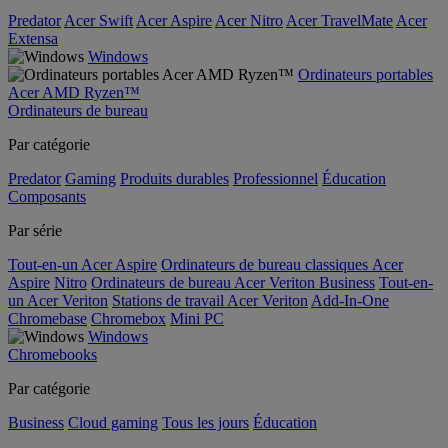
Predator
Acer Swift
Acer Aspire
Acer Nitro
Acer TravelMate
Acer
Extensa
Windows
Ordinateurs portables
Acer AMD Ryzen™
Ordinateurs de bureau
Par catégorie
Predator
Gaming
Produits durables
Professionnel
Éducation
Composants
Par série
Tout-en-un Acer Aspire
Ordinateurs de bureau classiques Acer
Aspire
Nitro
Ordinateurs de bureau Acer Veriton Business
Tout-en-
un Acer Veriton
Stations de travail Acer Veriton
Add-In-One
Chromebase
Chromebox
Mini PC
Windows
Chromebooks
Par catégorie
Business
Cloud gaming
Tous les jours
Éducation