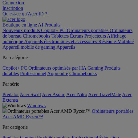
Connexion
Inscription
Qu'est-ce qu'Acer ID ?
Boutique en ligne
AI
Produits
Nouveaux produits
Copilot+ PC
Ordinateurs portables
Ordinateurs
de bureau
Chromebooks
Tablettes
Écrans
Projecteurs
Affichage
numérique
Appareils électroniques et accessoires
Réseau
e-Mobilité
Appareil mobile de gaming
Appareils
Par catégorie
Copilot+ PC
Ordinateurs optimisés par l'IA
Gaming
Produits
durables
Professionnel
Apprendre
Chromebooks
Par série
Predator
Acer Swift
Acer Aspire
Acer Nitro
Acer TravelMate
Acer
Extensa
Windows
Ordinateurs portables
Acer AMD Ryzen™
Par catégorie
Predator
Gaming
Produits durables
Professionnel
Éducation