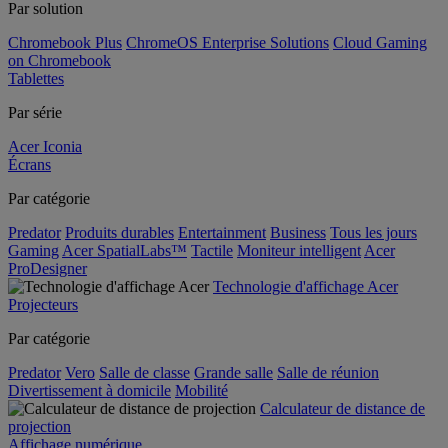
Par solution
Chromebook Plus
ChromeOS Enterprise Solutions
Cloud Gaming
on Chromebook
Tablettes
Par série
Acer Iconia
Écrans
Par catégorie
Predator
Produits durables
Entertainment
Business
Tous les jours
Gaming
Acer SpatialLabs™
Tactile
Moniteur intelligent
Acer
ProDesigner
Technologie d'affichage Acer
Projecteurs
Par catégorie
Predator
Vero
Salle de classe
Grande salle
Salle de réunion
Divertissement à domicile
Mobilité
Calculateur de distance de
projection
Affichage numérique