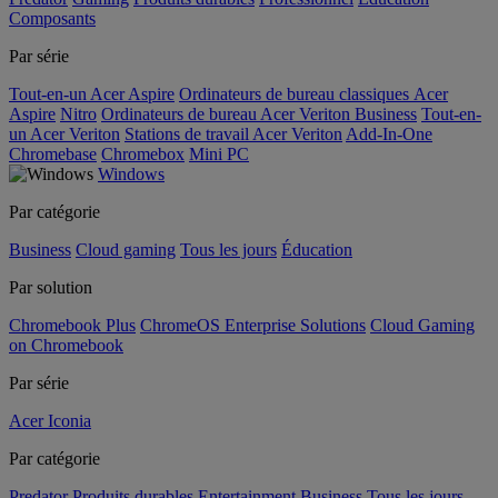
Composants
Par série
Tout-en-un Acer Aspire
Ordinateurs de bureau classiques Acer
Aspire
Nitro
Ordinateurs de bureau Acer Veriton Business
Tout-en-
un Acer Veriton
Stations de travail Acer Veriton
Add-In-One
Chromebase
Chromebox
Mini PC
Windows
Par catégorie
Business
Cloud gaming
Tous les jours
Éducation
Par solution
Chromebook Plus
ChromeOS Enterprise Solutions
Cloud Gaming
on Chromebook
Par série
Acer Iconia
Par catégorie
Predator
Produits durables
Entertainment
Business
Tous les jours