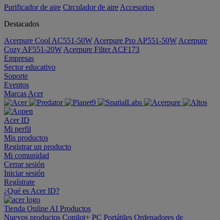
Purificador de aire
Circulador de aire
Accesorios
Destacados
Acerpure Cool AC551-50W
Acerpure Pro AP551-50W
Acerpure
Cozy AF551-20W
Acerpure Filter ACF173
Empresas
Sector educativo
Soporte
Eventos
Marcas Acer
Acer ID
Mi perfil
Mis productos
Registrar un producto
Mi comunidad
Cerrar sesión
Iniciar sesión
Regístrate
¿Qué es Acer ID?
Tienda Online
AI
Productos
Nuevos productos
Copilot+ PC
Portátiles
Ordenadores de