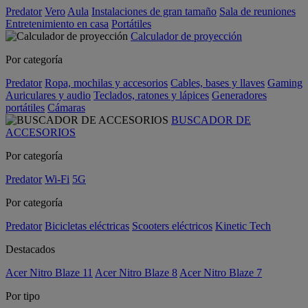
Predator
Vero
Aula
Instalaciones de gran tamaño
Sala de reuniones
Entretenimiento en casa
Portátiles
Calculador de proyección
Por categoría
Predator
Ropa, mochilas y accesorios
Cables, bases y llaves
Gaming
Auriculares y audio
Teclados, ratones y lápices
Generadores
portátiles
Cámaras
BUSCADOR DE
ACCESORIOS
Por categoría
Predator
Wi-Fi
5G
Por categoría
Predator
Bicicletas eléctricas
Scooters eléctricos
Kinetic Tech
Destacados
Acer Nitro Blaze 11
Acer Nitro Blaze 8
Acer Nitro Blaze 7
Por tipo