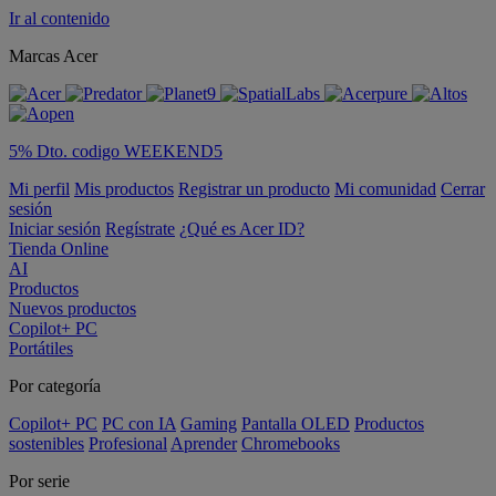
Ir al contenido
Marcas Acer
5% Dto. codigo WEEKEND5
Mi perfil
Mis productos
Registrar un producto
Mi comunidad
Cerrar
sesión
Iniciar sesión
Regístrate
¿Qué es Acer ID?
Tienda Online
AI
Productos
Nuevos productos
Copilot+ PC
Portátiles
Por categoría
Copilot+ PC
PC con IA
Gaming
Pantalla OLED
Productos
sostenibles
Profesional
Aprender
Chromebooks
Por serie