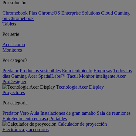
Por solución
Chromebook Plus
ChromeOS Enterprise Solutions
Cloud Gaming
on Chromebook
Tablets
Por serie
Acer Iconia
Monitores
Por categoría
Predator
Productos sostenibles
Entretenimiento
Empresas
Todos los
días
Gaming
Acer SpatialLabs™
Táctil
Monitor inteligente
Acer
ProDesigner
Tecnología Acer Display
Proyectores
Por categoría
Predator
Vero
Aula
Instalaciones de gran tamaño
Sala de reuniones
Entretenimiento en casa
Portátiles
Calculador de proyección
Electrónica y accesorios