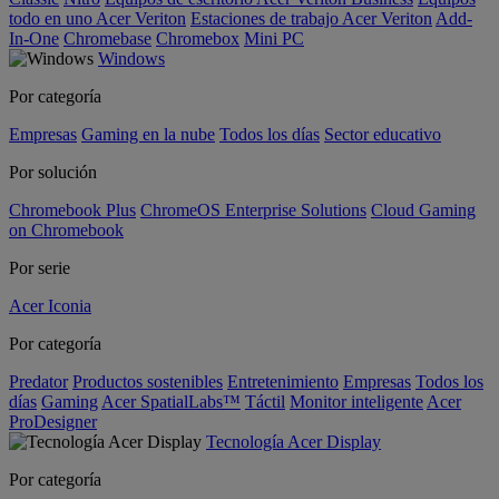
todo en uno Acer Veriton
Estaciones de trabajo Acer Veriton
Add-
In-One
Chromebase
Chromebox
Mini PC
Windows
Por categoría
Empresas
Gaming en la nube
Todos los días
Sector educativo
Por solución
Chromebook Plus
ChromeOS Enterprise Solutions
Cloud Gaming
on Chromebook
Por serie
Acer Iconia
Por categoría
Predator
Productos sostenibles
Entretenimiento
Empresas
Todos los
días
Gaming
Acer SpatialLabs™
Táctil
Monitor inteligente
Acer
ProDesigner
Tecnología Acer Display
Por categoría