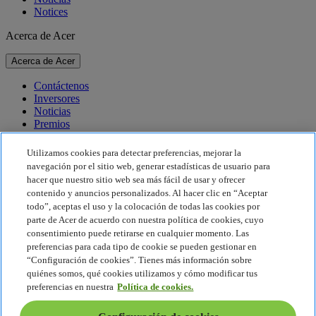
Notices
Acerca de Acer
Acerca de Acer
Contáctenos
Inversores
Noticias
Premios
Eventos
Utilizamos cookies para detectar preferencias, mejorar la
Sostenibilidad
navegación por el sitio web, generar estadísticas de usuario para
hacer que nuestro sitio web sea más fácil de usar y ofrecer
Sostenibilidad
contenido y anuncios personalizados. Al hacer clic en “Aceptar
todo”, aceptas el uso y la colocación de todas las cookies por
Responsabilidad social corporativa
parte de Acer de acuerdo con nuestra política de cookies, cuyo
Huella de carbono de los productos
consentimiento puede retirarse en cualquier momento. Las
Project Humanity
preferencias para cada tipo de cookie se pueden gestionar en
Earthion
“Configuración de cookies”. Tienes más información sobre
Política de privacidad
quiénes somos, qué cookies utilizamos y cómo modificar tus
Política sobre cookies
preferencias en nuestra
Política de cookies.
Aviso legal
Información legal adicional