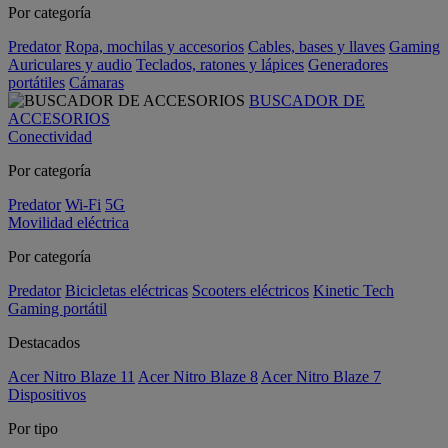
Por categoría
Predator
Ropa, mochilas y accesorios
Cables, bases y llaves
Gaming
Auriculares y audio
Teclados, ratones y lápices
Generadores
portátiles
Cámaras
BUSCADOR DE
ACCESORIOS
Conectividad
Por categoría
Predator
Wi-Fi
5G
Movilidad eléctrica
Por categoría
Predator
Bicicletas eléctricas
Scooters eléctricos
Kinetic Tech
Gaming portátil
Destacados
Acer Nitro Blaze 11
Acer Nitro Blaze 8
Acer Nitro Blaze 7
Dispositivos
Por tipo