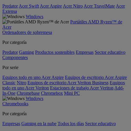
Predator
Acer Swift
Acer Aspire
Acer Nitro
Acer TravelMate
Acer
Extensa
Windows
Portátiles AMD Ryzen™ de
Acer
Ordenadores de sobremesa
Por categoría
Predator
Gaming
Productos sostenibles
Empresas
Sector educativo
Componentes
Por serie
Equipos todo en uno Acer Aspire
Equipos de escritorio Acer Aspire
Classic
Nitro
Equipos de escritorio Acer Veriton Business
Equipos
todo en uno Acer Veriton
Estaciones de trabajo Acer Veriton
Add-
In-One
Chromebase
Chromebox
Mini PC
Windows
Chromebooks
Por categoría
Empresas
Gaming en la nube
Todos los días
Sector educativo