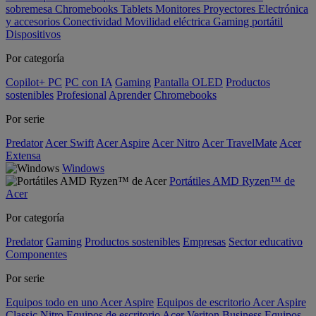
sobremesa
Chromebooks
Tablets
Monitores
Proyectores
Electrónica
y accesorios
Conectividad
Movilidad eléctrica
Gaming portátil
Dispositivos
Por categoría
Copilot+ PC
PC con IA
Gaming
Pantalla OLED
Productos
sostenibles
Profesional
Aprender
Chromebooks
Por serie
Predator
Acer Swift
Acer Aspire
Acer Nitro
Acer TravelMate
Acer
Extensa
Windows
Portátiles AMD Ryzen™ de
Acer
Por categoría
Predator
Gaming
Productos sostenibles
Empresas
Sector educativo
Componentes
Por serie
Equipos todo en uno Acer Aspire
Equipos de escritorio Acer Aspire
Classic
Nitro
Equipos de escritorio Acer Veriton Business
Equipos