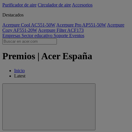
Purificador de aire
Circulador de aire
Accesorios
Destacados
Acerpure Cool AC551-50W
Acerpure Pro AP551-50W
Acerpure
Cozy AF551-20W
Acerpure Filter ACF173
Empresas
Sector educativo
Soporte
Eventos
Premios | Acer España
Inicio
Latest