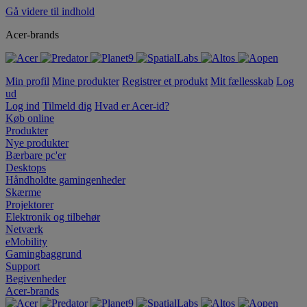
Gå videre til indhold
Acer-brands
Min profil
Mine produkter
Registrer et produkt
Mit fællesskab
Log
ud
Log ind
Tilmeld dig
Hvad er Acer-id?
Køb online
Produkter
Nye produkter
Bærbare pc'er
Desktops
Håndholdte gamingenheder
Skærme
Projektorer
Elektronik og tilbehør
Netværk
eMobility
Gamingbaggrund
Support
Begivenheder
Acer-brands