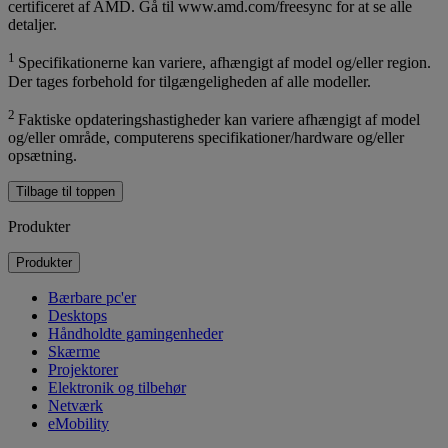
certificeret af AMD. Gå til www.amd.com/freesync for at se alle
detaljer.
1
Specifikationerne kan variere, afhængigt af model og/eller region.
Der tages forbehold for tilgængeligheden af alle modeller.
2
Faktiske opdateringshastigheder kan variere afhængigt af model
og/eller område, computerens specifikationer/hardware og/eller
opsætning.
Tilbage til toppen
Produkter
Produkter
Bærbare pc'er
Desktops
Håndholdte gamingenheder
Skærme
Projektorer
Elektronik og tilbehør
Netværk
eMobility