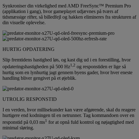
Synkroniser din virkelighed med AMD FreeSync™ Premium Pro
(applikation i gang), hvor gameplayet udjævnes på tværs af
tidsmæssige rifter, så billedfejl og hakken elimineres fra strukturen af
din visuelle oplevelse.
HURTIG OPDATERING
Slip fremtidens hastighed løs, og kast dig ud i en forestilling, hvor
1,2
opdateringshastigheden på 500 Hz
og responstiden er lige så
hurtig som en lynhurtig jagt gennem byens gader, hvor hver eneste
handling bliver gengivet på et øjeblik.
UTROLIG RESPONSTID
I en verden, hvor millisekunder kan være afgørende, skal du reagere
hurtigere end kodningen til en netrunner. Tag kommandoen over en
1
responstid på 0,03 ms
for at opnå fuld kontrol og nøjagtighed med
minimal sløring.