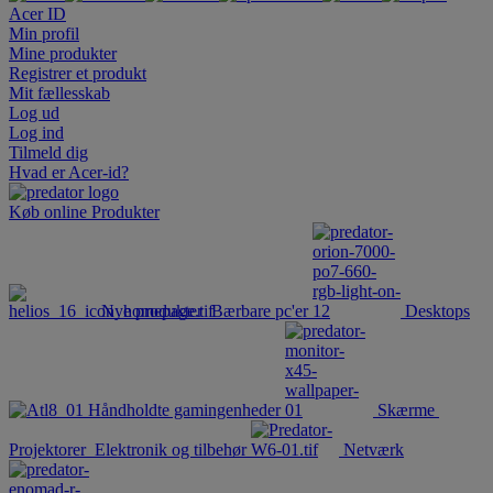
Acer ID
Min profil
Mine produkter
Registrer et produkt
Mit fællesskab
Log ud
Log ind
Tilmeld dig
Hvad er Acer-id?
Køb online
Produkter
Nye produkter
Bærbare pc'er
Desktops
Håndholdte gamingenheder
Skærme
Projektorer
Elektronik og tilbehør
Netværk