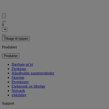
0
Tilbage til toppen
Produkter
Produkter
Bærbare pc'er
Desktops
Håndholdte gamingenheder
Skærme
Projektorer
Elektronik og tilbehør
Netværk
eMobility
Support