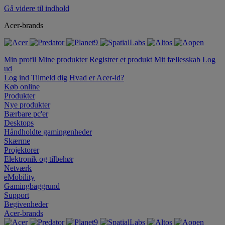
Gå videre til indhold
Acer-brands
Min profil
Mine produkter
Registrer et produkt
Mit fællesskab
Log
ud
Log ind
Tilmeld dig
Hvad er Acer-id?
Køb online
Produkter
Nye produkter
Bærbare pc'er
Desktops
Håndholdte gamingenheder
Skærme
Projektorer
Elektronik og tilbehør
Netværk
eMobility
Gamingbaggrund
Support
Begivenheder
Acer-brands