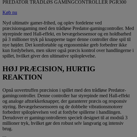
PREDATOR TRÅDLØS GAMINGCONTROLLER PGR300
Køb nu
Nyd ultimativ gamer-frihed, og oplev fordelene ved
præcisionsgaming med den trådløse Predator-gamingcontroller. Med
styrepinde med Hall-effekt, en bevægelsessensor og en holdbarhed
på 3 millioner tryk på knapperne tager denne controller dine spil til
nye højder. Det komfortable og ergonomiske greb forbedrer ikke
kun fordybelsen, men sikrer også præcis kontrol over handlingerne i
spillet, hvilket giver den ultimative spiloplevelse.
HØJ PRÆCISION, HURTIG
REAKTION
Opnå uovertruffen præcision i spillet med den trådløse Predator-
gamingcontroller. Denne controller har styrepinde med Hall-effekt
og analoge aftrækkerknapper, der garanterer præcis og responsiv
styring. Bevægelsessensoren og de dobbelte vibrationsmotorer
forbedrer spiloplevelsen ved at fordybe spillerne i handlingen.
Derudover er gamingcontrolleren specielt designet til at modstå 3
millioner tryk, hvilket gør den robust selv langvarig og intensiv
brug.