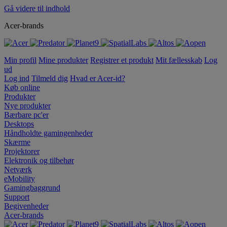
Gå videre til indhold
Acer-brands
Min profil
Mine produkter
Registrer et produkt
Mit fællesskab
Log
ud
Log ind
Tilmeld dig
Hvad er Acer-id?
Køb online
Produkter
Nye produkter
Bærbare pc'er
Desktops
Håndholdte gamingenheder
Skærme
Projektorer
Elektronik og tilbehør
Netværk
eMobility
Gamingbaggrund
Support
Begivenheder
Acer-brands