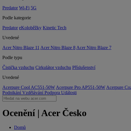
Predator
Wi-Fi
5G
Podle kategorie
Predator
eKoloběžky
Kinetic Tech
Uvedené
Acer Nitro Blaze 11
Acer Nitro Blaze 8
Acer Nitro Blaze 7
Podle typu
Čistička vzduchu
Cirkulátor vzduchu
Příslušenství
Uvedené
Acerpure Cool AC551-50W
Acerpure Pro AP551-50W
Acerpure C
Podnikání
Vzdělávání
Podpora
Události
Ocenění | Acer Česko
Domů