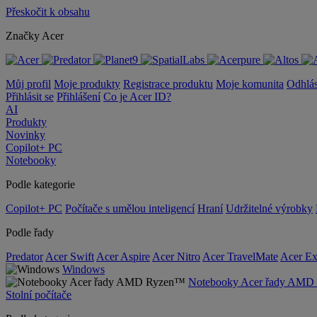
Přeskočit k obsahu
Značky Acer
Můj profil
Moje produkty
Registrace produktu
Moje komunita
Odhlás
Přihlásit se
Přihlášení
Co je Acer ID?
AI
Produkty
Novinky
Copilot+ PC
Notebooky
Podle kategorie
Copilot+ PC
Počítače s umělou inteligencí
Hraní
Udržitelné výrobky
Podle řady
Predator
Acer Swift
Acer Aspire
Acer Nitro
Acer TravelMate
Acer Ex
Windows
Notebooky Acer řady AM
Stolní počítače