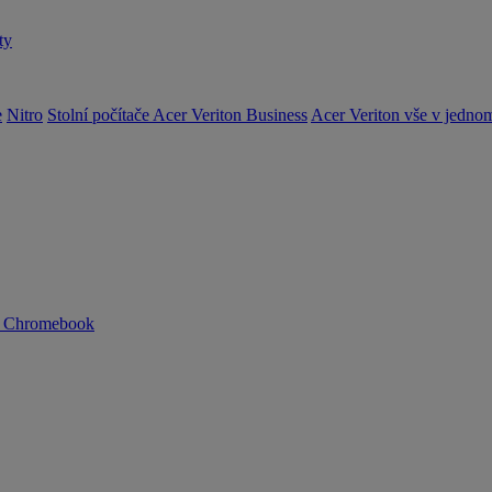
ty
e
Nitro
Stolní počítače Acer Veriton Business
Acer Veriton vše v jedno
n Chromebook