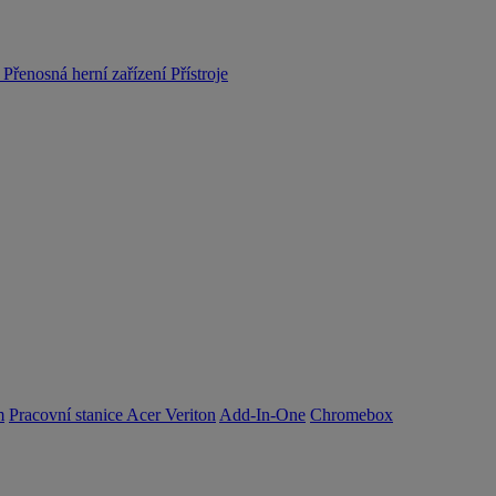
y
Přenosná herní zařízení
Přístroje
m
Pracovní stanice Acer Veriton
Add-In-One
Chromebox