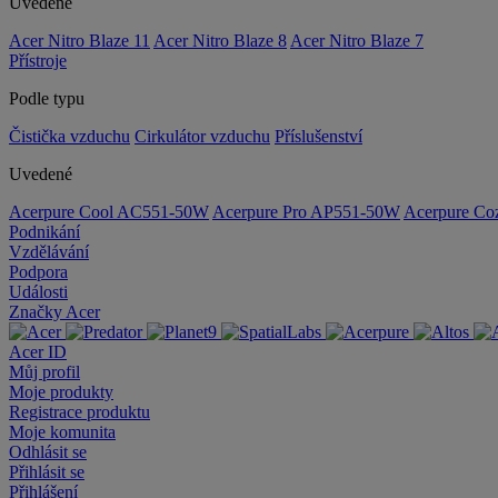
Uvedené
Acer Nitro Blaze 11
Acer Nitro Blaze 8
Acer Nitro Blaze 7
Přístroje
Podle typu
Čistička vzduchu
Cirkulátor vzduchu
Příslušenství
Uvedené
Acerpure Cool AC551-50W
Acerpure Pro AP551-50W
Acerpure C
Podnikání
Vzdělávání
Podpora
Události
Značky Acer
Acer ID
Můj profil
Moje produkty
Registrace produktu
Moje komunita
Odhlásit se
Přihlásit se
Přihlášení