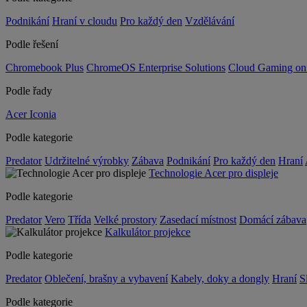
Podnikání
Hraní v cloudu
Pro každý den
Vzdělávání
Podle řešení
Chromebook Plus
ChromeOS Enterprise Solutions
Cloud Gaming o
Podle řady
Acer Iconia
Podle kategorie
Predator
Udržitelné výrobky
Zábava
Podnikání
Pro každý den
Hraní
Technologie Acer pro displeje
Podle kategorie
Predator
Vero
Třída
Velké prostory
Zasedací místnost
Domácí zábava
Kalkulátor projekce
Podle kategorie
Predator
Oblečení, brašny a vybavení
Kabely, doky a dongly
Hraní
S
Podle kategorie