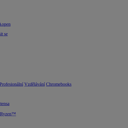
it se
Profesionální
Vzdělávání
Chromebooks
tensa
D Ryzen™