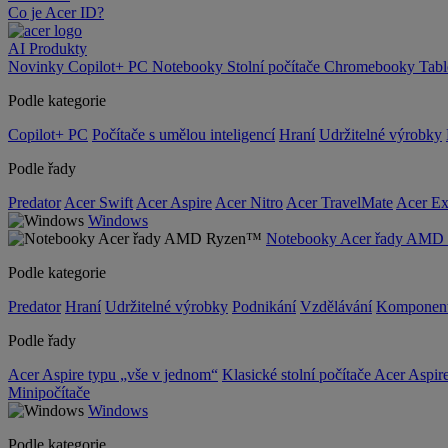
Co je Acer ID?
AI
Produkty
Novinky
Copilot+ PC
Notebooky
Stolní počítače
Chromebooky
Tab
Podle kategorie
Copilot+ PC
Počítače s umělou inteligencí
Hraní
Udržitelné výrobky
Podle řady
Predator
Acer Swift
Acer Aspire
Acer Nitro
Acer TravelMate
Acer Ex
Windows
Notebooky Acer řady AM
Podle kategorie
Predator
Hraní
Udržitelné výrobky
Podnikání
Vzdělávání
Komponen
Podle řady
Acer Aspire typu „vše v jednom“
Klasické stolní počítače Acer Aspir
Minipočítače
Windows
Podle kategorie