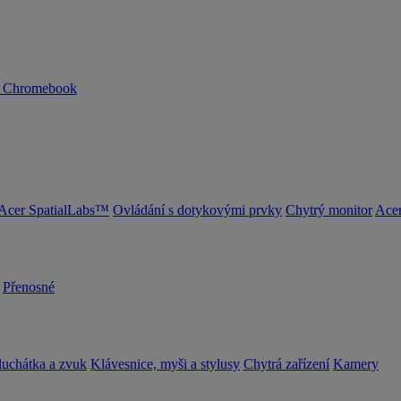
n Chromebook
Acer SpatialLabs™
Ovládání s dotykovými prvky
Chytrý monitor
Acer
Přenosné
luchátka a zvuk
Klávesnice, myši a stylusy
Chytrá zařízení
Kamery