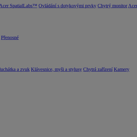
Acer SpatialLabs™
Ovládání s dotykovými prvky
Chytrý monitor
Acer
Přenosné
luchátka a zvuk
Klávesnice, myši a stylusy
Chytrá zařízení
Kamery