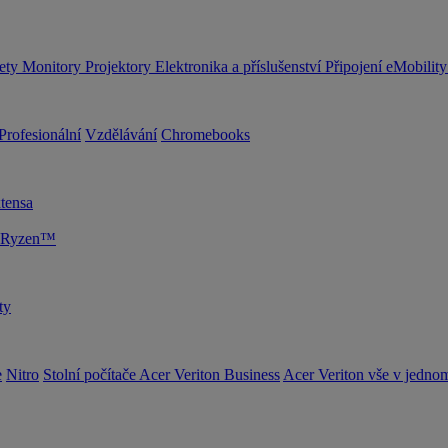
lety
Monitory
Projektory
Elektronika a příslušenství
Připojení
eMobilit
Profesionální
Vzdělávání
Chromebooks
tensa
D Ryzen™
ty
e
Nitro
Stolní počítače Acer Veriton Business
Acer Veriton vše v jedno