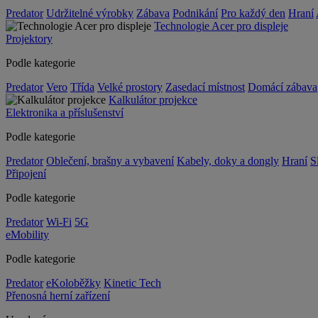
Predator
Udržitelné výrobky
Zábava
Podnikání
Pro každý den
Hraní
Technologie Acer pro displeje
Projektory
Podle kategorie
Predator
Vero
Třída
Velké prostory
Zasedací místnost
Domácí zábava
Kalkulátor projekce
Elektronika a příslušenství
Podle kategorie
Predator
Oblečení, brašny a vybavení
Kabely, doky a dongly
Hraní
S
Připojení
Podle kategorie
Predator
Wi-Fi
5G
eMobility
Podle kategorie
Predator
eKoloběžky
Kinetic Tech
Přenosná herní zařízení