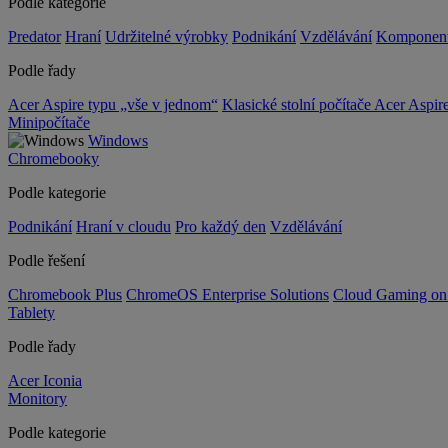
Podle kategorie
Predator
Hraní
Udržitelné výrobky
Podnikání
Vzdělávání
Komponen
Podle řady
Acer Aspire typu „vše v jednom“
Klasické stolní počítače Acer Aspir
Minipočítače
Windows
Chromebooky
Podle kategorie
Podnikání
Hraní v cloudu
Pro každý den
Vzdělávání
Podle řešení
Chromebook Plus
ChromeOS Enterprise Solutions
Cloud Gaming o
Tablety
Podle řady
Acer Iconia
Monitory
Podle kategorie