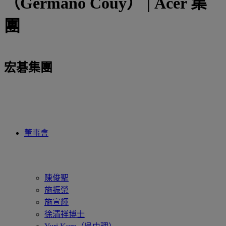
（Germano Couy） | Acer 集
團
宏碁集團
董事會
陳俊聖
施振榮
施宣輝
徐清祥博士