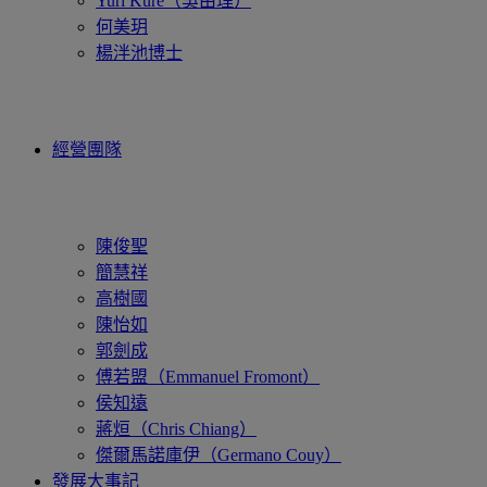
Yuri Kure（吳由理）
何美玥
楊泮池博士
經營團隊
陳俊聖
簡慧祥
高樹國
陳怡如
郭劍成
傅若盟（Emmanuel Fromont）
侯知遠
蔣烜（Chris Chiang）
傑爾馬諾庫伊（Germano Couy）
發展大事記