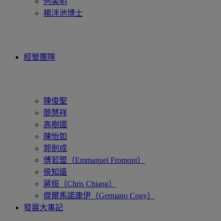
何美玥
楊泮池博士
經營團隊
陳俊聖
簡慧祥
高樹國
陳怡如
郭劍成
傅若盟（Emmanuel Fromont）
侯知遠
蔣烜（Chris Chiang）
傑爾馬諾庫伊（Germano Couy）
發展大事記