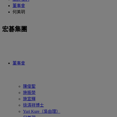
董事會
何美玥
宏碁集團
董事會
陳俊聖
施振榮
施宣輝
徐清祥博士
Yuri Kure（吳由理）