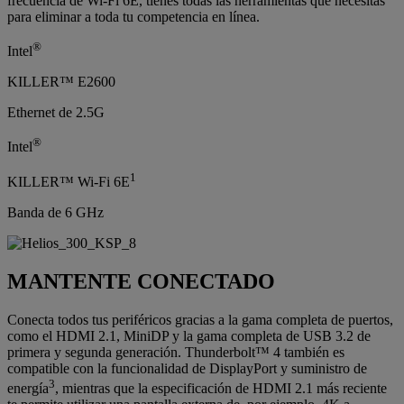
frecuencia de Wi-Fi 6E, tienes todas las herramientas que necesitas
para eliminar a toda tu competencia en línea.
®
Intel
KILLER™ E2600
Ethernet de 2.5G
®
Intel
1
KILLER™ Wi-Fi 6E
Banda de 6 GHz
MANTENTE CONECTADO
Conecta todos tus periféricos gracias a la gama completa de puertos,
como el HDMI 2.1, MiniDP y la gama completa de USB 3.2 de
primera y segunda generación. Thunderbolt™ 4 también es
compatible con la funcionalidad de DisplayPort y suministro de
3
energía
, mientras que la especificación de HDMI 2.1 más reciente