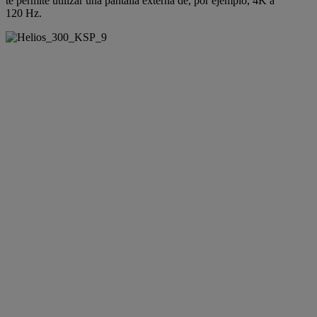
te permite utilizar una pantalla externa de, por ejemplo, 4K a
120 Hz.
DC-IN
TYPE-C THUNDERBOLT™ 4
HDMI 2.1
MINI DISPLAYPORT 1.4
USB3.2 GEN2 WITH POWER-OFF
CHARGING
USB3.2 GEN2
K-LOCK
RJ-45 ETHERNET
USB3.2 GEN1
AUDIO JACK