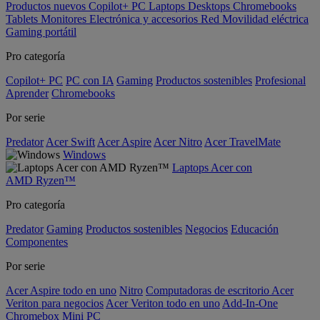
Productos nuevos
Copilot+ PC
Laptops
Desktops
Chromebooks
Tablets
Monitores
Electrónica y accesorios
Red
Movilidad eléctrica
Gaming portátil
Pro categoría
Copilot+ PC
PC con IA
Gaming
Productos sostenibles
Profesional
Aprender
Chromebooks
Por serie
Predator
Acer Swift
Acer Aspire
Acer Nitro
Acer TravelMate
Windows
Laptops Acer con
AMD Ryzen™
Pro categoría
Predator
Gaming
Productos sostenibles
Negocios
Educación
Componentes
Por serie
Acer Aspire todo en uno
Nitro
Computadoras de escritorio Acer
Veriton para negocios
Acer Veriton todo en uno
Add-In-One
Chromebox
Mini PC