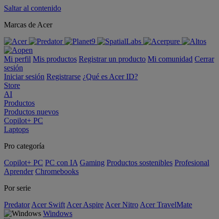
Saltar al contenido
Marcas de Acer
Mi perfil
Mis productos
Registrar un producto
Mi comunidad
Cerrar
sesión
Iniciar sesión
Registrarse
¿Qué es Acer ID?
Store
AI
Productos
Productos nuevos
Copilot+ PC
Laptops
Pro categoría
Copilot+ PC
PC con IA
Gaming
Productos sostenibles
Profesional
Aprender
Chromebooks
Por serie
Predator
Acer Swift
Acer Aspire
Acer Nitro
Acer TravelMate
Windows