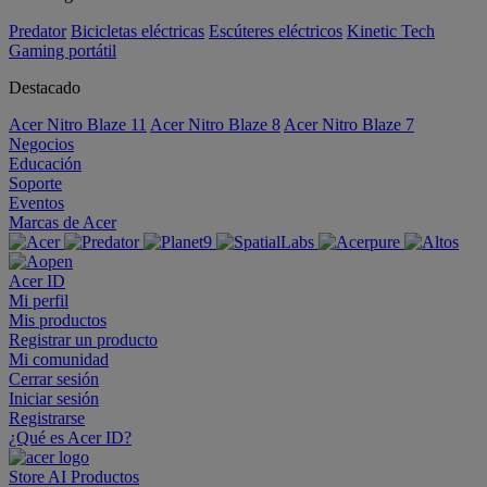
Predator
Bicicletas eléctricas
Escúteres eléctricos
Kinetic Tech
Gaming portátil
Destacado
Acer Nitro Blaze 11
Acer Nitro Blaze 8
Acer Nitro Blaze 7
Negocios
Educación
Soporte
Eventos
Marcas de Acer
Acer ID
Mi perfil
Mis productos
Registrar un producto
Mi comunidad
Cerrar sesión
Iniciar sesión
Registrarse
¿Qué es Acer ID?
Store
AI
Productos