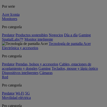
Por serie
Acer Iconia
Monitores
Pro categoría
Predator
Productos sostenibles
Negocios
Día a día
Gaming
SpatialLabs™
Monitor inteligente
Tecnología de pantalla Acer
Electrónica y accesorios
Pro categoría
Predator
Prendas, bolsos y accesorios
Cables, estaciones de
acoplamiento y dongles
Gaming
Teclados, mouse y lápiz óptico
Dispositivos inteligentes
Cámaras
Red
Pro categoría
Predator
Wi-Fi
5G
Movilidad eléctrica
Pro categoría