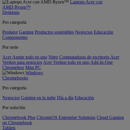
Laptops Acer con
AMD Ryzen™
Desktops
Pro categoría
Predator
Gaming
Productos sostenibles
Negocios
Educación
Componentes
Por serie
Acer Aspire todo en uno
Nitro
Computadoras de escritorio Acer
Veriton para negocios
Acer Veriton todo en uno
Add-In-One
Chromebox
Mini PC
Windows
Chromebooks
Pro categoría
Negocios
Gaming en la nube
Día a día
Educación
Por solución
Chromebook Plus
ChromeOS Enterprise Solutions
Cloud Gaming
on Chromebook
Tablets