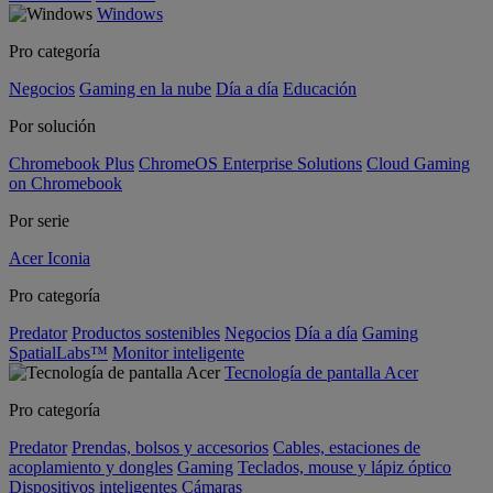
Windows
Pro categoría
Negocios
Gaming en la nube
Día a día
Educación
Por solución
Chromebook Plus
ChromeOS Enterprise Solutions
Cloud Gaming
on Chromebook
Por serie
Acer Iconia
Pro categoría
Predator
Productos sostenibles
Negocios
Día a día
Gaming
SpatialLabs™
Monitor inteligente
Tecnología de pantalla Acer
Pro categoría
Predator
Prendas, bolsos y accesorios
Cables, estaciones de
acoplamiento y dongles
Gaming
Teclados, mouse y lápiz óptico
Dispositivos inteligentes
Cámaras