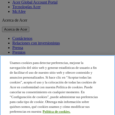
Acer Global Account Portal
Tecnologías Acer
McAfee
Acerca de Acer
Acerca de Acer
Contáctenos
Relaciones con inversionistas
Prensa
Premios
Eventos
Usamos cookies para detectar preferencias, mejorar la
Sostenibilidad
navegación del sitio web y generar estadísticas de usuario a fin
de facilitar el uso de nuestro sitio web y ofrecer contenido y
Sostenibilidad
anuncios personalizados. Si hace clic en “Aceptar todas las
cookies”, acepta el uso y la colocación de todas las cookies de
Responsabilidad social corporativa
Acer en conformidad con nuestra Política de cookies. Puede
Huella de carbono del producto
cancelar su consentimiento en cualquier momento. En
Proyecto Humanity
“Configuración de cookies”, puede administrar sus preferencias
Earthion
para cada tipo de cookie. Obtenga más información sobre
Política de privacidad
quiénes somos, qué cookies usamos y cómo modificar sus
Política de cookies
preferencias en nuestra
Política de cookies.