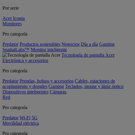
Por serie
Acer Iconia
Monitores
Pro categoría
Predator
Productos sostenibles
Negocios
Día a día
Gaming
SpatialLabs™
Monitor inteligente
Tecnología de pantalla Acer
Electrónica y accesorios
Pro categoría
Predator
Prendas, bolsos y accesorios
Cables, estaciones de
acoplamiento y dongles
Gaming
Teclados, mouse y lápiz óptico
Dispositivos inteligentes
Cámaras
Red
Pro categoría
Predator
Wi-Fi
5G
Movilidad eléctrica
Pro categoría