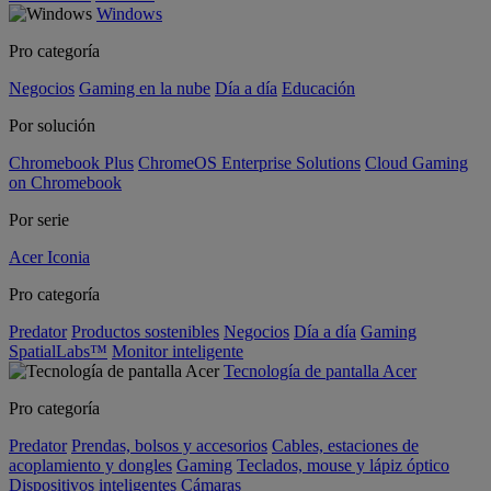
Windows
Pro categoría
Negocios
Gaming en la nube
Día a día
Educación
Por solución
Chromebook Plus
ChromeOS Enterprise Solutions
Cloud Gaming
on Chromebook
Por serie
Acer Iconia
Pro categoría
Predator
Productos sostenibles
Negocios
Día a día
Gaming
SpatialLabs™
Monitor inteligente
Tecnología de pantalla Acer
Pro categoría
Predator
Prendas, bolsos y accesorios
Cables, estaciones de
acoplamiento y dongles
Gaming
Teclados, mouse y lápiz óptico
Dispositivos inteligentes
Cámaras