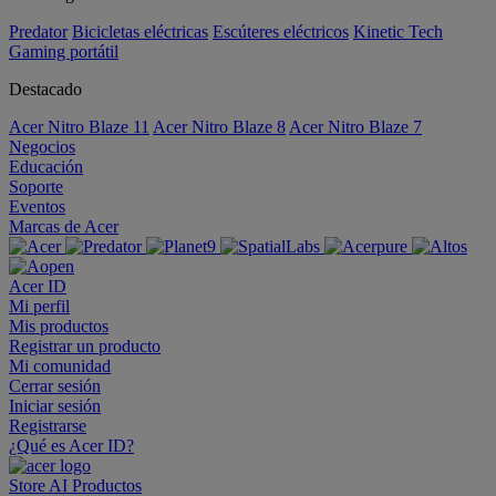
Predator
Bicicletas eléctricas
Escúteres eléctricos
Kinetic Tech
Gaming portátil
Destacado
Acer Nitro Blaze 11
Acer Nitro Blaze 8
Acer Nitro Blaze 7
Negocios
Educación
Soporte
Eventos
Marcas de Acer
Acer ID
Mi perfil
Mis productos
Registrar un producto
Mi comunidad
Cerrar sesión
Iniciar sesión
Registrarse
¿Qué es Acer ID?
Store
AI
Productos