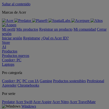
Saltar al contenido
Marcas de Acer
Mi perfil
Mis productos
Registrar un producto
Mi comunidad
Cerrar
sesión
Iniciar sesión
Registrarse
¿Qué es Acer ID?
Store
AI
Productos
Productos nuevos
Copilot+ PC
Laptops
Pro categoría
Copilot+ PC
PC con IA
Gaming
Productos sostenibles
Profesional
Aprender
Chromebooks
Por serie
Predator
Acer Swift
Acer Aspire
Acer Nitro
Acer TravelMate
Windows