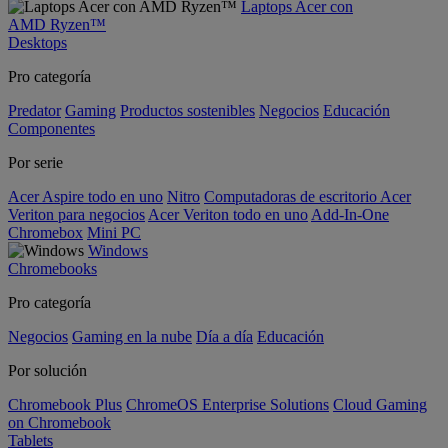
Laptops Acer con
AMD Ryzen™
Desktops
Pro categoría
Predator
Gaming
Productos sostenibles
Negocios
Educación
Componentes
Por serie
Acer Aspire todo en uno
Nitro
Computadoras de escritorio Acer
Veriton para negocios
Acer Veriton todo en uno
Add-In-One
Chromebox
Mini PC
Windows
Chromebooks
Pro categoría
Negocios
Gaming en la nube
Día a día
Educación
Por solución
Chromebook Plus
ChromeOS Enterprise Solutions
Cloud Gaming
on Chromebook
Tablets