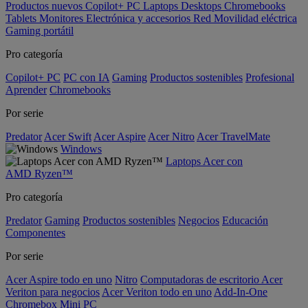
Productos nuevos
Copilot+ PC
Laptops
Desktops
Chromebooks
Tablets
Monitores
Electrónica y accesorios
Red
Movilidad eléctrica
Gaming portátil
Pro categoría
Copilot+ PC
PC con IA
Gaming
Productos sostenibles
Profesional
Aprender
Chromebooks
Por serie
Predator
Acer Swift
Acer Aspire
Acer Nitro
Acer TravelMate
Windows
Laptops Acer con
AMD Ryzen™
Pro categoría
Predator
Gaming
Productos sostenibles
Negocios
Educación
Componentes
Por serie
Acer Aspire todo en uno
Nitro
Computadoras de escritorio Acer
Veriton para negocios
Acer Veriton todo en uno
Add-In-One
Chromebox
Mini PC