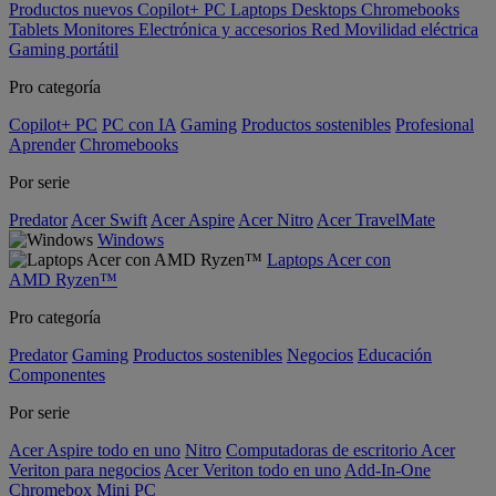
Productos nuevos
Copilot+ PC
Laptops
Desktops
Chromebooks
Tablets
Monitores
Electrónica y accesorios
Red
Movilidad eléctrica
Gaming portátil
Pro categoría
Copilot+ PC
PC con IA
Gaming
Productos sostenibles
Profesional
Aprender
Chromebooks
Por serie
Predator
Acer Swift
Acer Aspire
Acer Nitro
Acer TravelMate
Windows
Laptops Acer con
AMD Ryzen™
Pro categoría
Predator
Gaming
Productos sostenibles
Negocios
Educación
Componentes
Por serie
Acer Aspire todo en uno
Nitro
Computadoras de escritorio Acer
Veriton para negocios
Acer Veriton todo en uno
Add-In-One
Chromebox
Mini PC