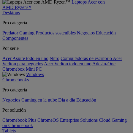
Laptops Acer con
AMD Ryzen™
Desktops
Pro categoría
Predator
Gaming
Productos sostenibles
Negocios
Educación
Componentes
Por serie
Acer Aspire todo en uno
Nitro
Computadoras de escritorio Acer
Veriton para negocios
Acer Veriton todo en uno
Add-In-One
Chromebox
Mini PC
Windows
Chromebooks
Pro categoría
Negocios
Gaming en la nube
Día a día
Educación
Por solución
Chromebook Plus
ChromeOS Enterprise Solutions
Cloud Gaming
on Chromebook
Tablets