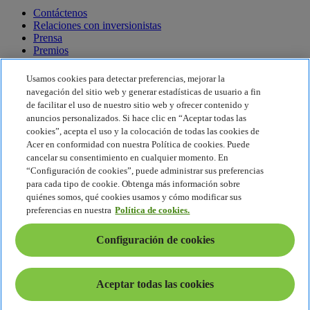
Contáctenos
Relaciones con inversionistas
Prensa
Premios
Eventos
Usamos cookies para detectar preferencias, mejorar la
Sostenibilidad
navegación del sitio web y generar estadísticas de usuario a fin
de facilitar el uso de nuestro sitio web y ofrecer contenido y
Sostenibilidad
anuncios personalizados. Si hace clic en “Aceptar todas las
cookies”, acepta el uso y la colocación de todas las cookies de
Responsabilidad social corporativa
Acer en conformidad con nuestra Política de cookies. Puede
Huella de carbono del producto
cancelar su consentimiento en cualquier momento. En
Proyecto Humanity
“Configuración de cookies”, puede administrar sus preferencias
Earthion
para cada tipo de cookie. Obtenga más información sobre
Política de privacidad
quiénes somos, qué cookies usamos y cómo modificar sus
Política de cookies
preferencias en nuestra
Política de cookies.
Aviso legal
Información legal adicional
Configuración de cookies
Política de accesibilidad
Configuración de cookies
Chile - Español
Aceptar todas las cookies
© 2026 Acer Inc.