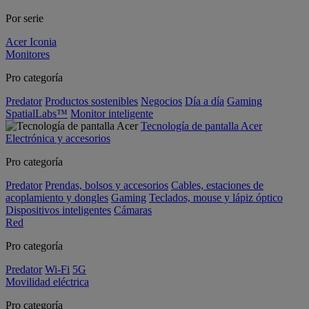
Por serie
Acer Iconia
Monitores
Pro categoría
Predator
Productos sostenibles
Negocios
Día a día
Gaming
SpatialLabs™
Monitor inteligente
Tecnología de pantalla Acer
Electrónica y accesorios
Pro categoría
Predator
Prendas, bolsos y accesorios
Cables, estaciones de
acoplamiento y dongles
Gaming
Teclados, mouse y lápiz óptico
Dispositivos inteligentes
Cámaras
Red
Pro categoría
Predator
Wi-Fi
5G
Movilidad eléctrica
Pro categoría