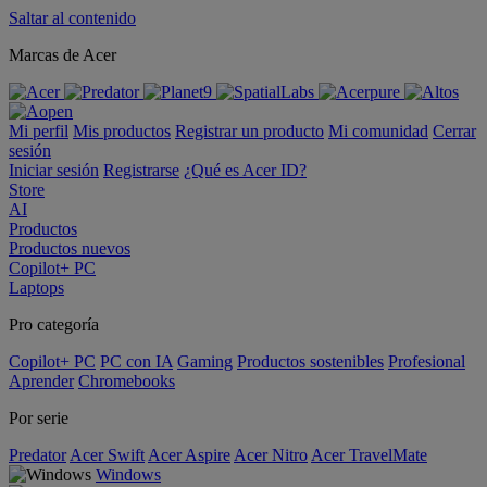
Saltar al contenido
Marcas de Acer
Mi perfil
Mis productos
Registrar un producto
Mi comunidad
Cerrar
sesión
Iniciar sesión
Registrarse
¿Qué es Acer ID?
Store
AI
Productos
Productos nuevos
Copilot+ PC
Laptops
Pro categoría
Copilot+ PC
PC con IA
Gaming
Productos sostenibles
Profesional
Aprender
Chromebooks
Por serie
Predator
Acer Swift
Acer Aspire
Acer Nitro
Acer TravelMate
Windows