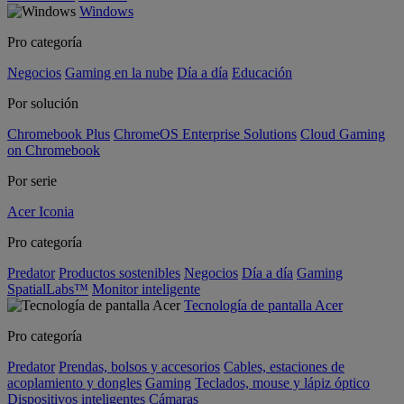
Windows
Pro categoría
Negocios
Gaming en la nube
Día a día
Educación
Por solución
Chromebook Plus
ChromeOS Enterprise Solutions
Cloud Gaming
on Chromebook
Por serie
Acer Iconia
Pro categoría
Predator
Productos sostenibles
Negocios
Día a día
Gaming
SpatialLabs™
Monitor inteligente
Tecnología de pantalla Acer
Pro categoría
Predator
Prendas, bolsos y accesorios
Cables, estaciones de
acoplamiento y dongles
Gaming
Teclados, mouse y lápiz óptico
Dispositivos inteligentes
Cámaras