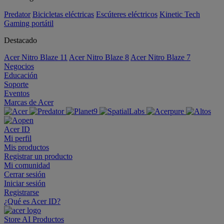
Predator
Bicicletas eléctricas
Escúteres eléctricos
Kinetic Tech
Gaming portátil
Destacado
Acer Nitro Blaze 11
Acer Nitro Blaze 8
Acer Nitro Blaze 7
Negocios
Educación
Soporte
Eventos
Marcas de Acer
Acer ID
Mi perfil
Mis productos
Registrar un producto
Mi comunidad
Cerrar sesión
Iniciar sesión
Registrarse
¿Qué es Acer ID?
Store
AI
Productos