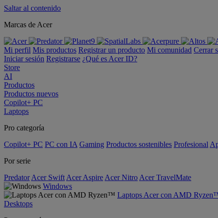
Saltar al contenido
Marcas de Acer
Mi perfil
Mis productos
Registrar un producto
Mi comunidad
Cerrar 
Iniciar sesión
Registrarse
¿Qué es Acer ID?
Store
AI
Productos
Productos nuevos
Copilot+ PC
Laptops
Pro categoría
Copilot+ PC
PC con IA
Gaming
Productos sostenibles
Profesional
Ap
Por serie
Predator
Acer Swift
Acer Aspire
Acer Nitro
Acer TravelMate
Windows
Laptops Acer con AMD Ryzen
Desktops