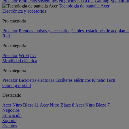
Predator
Productos sostenibles
Negocios
Día a día
Gaming
SpatialL
Tecnología de pantalla Acer
Electrónica y accesorios
Pro categoría
Predator
Prendas, bolsos y accesorios
Cables, estaciones de acoplami
Red
Pro categoría
Predator
Wi-Fi
5G
Movilidad eléctrica
Pro categoría
Predator
Bicicletas eléctricas
Escúteres eléctricos
Kinetic Tech
Gaming portátil
Destacado
Acer Nitro Blaze 11
Acer Nitro Blaze 8
Acer Nitro Blaze 7
Negocios
Educación
Soporte
Eventos