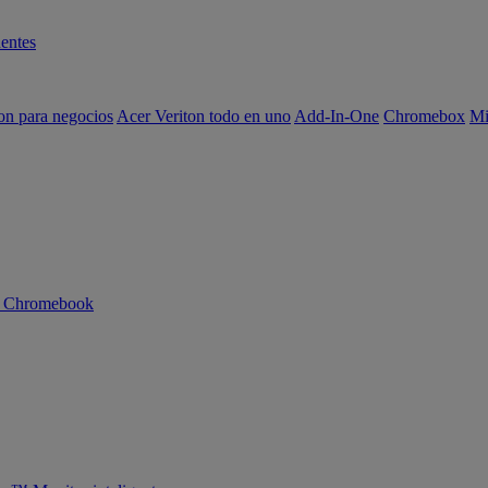
entes
on para negocios
Acer Veriton todo en uno
Add-In-One
Chromebox
Mi
n Chromebook