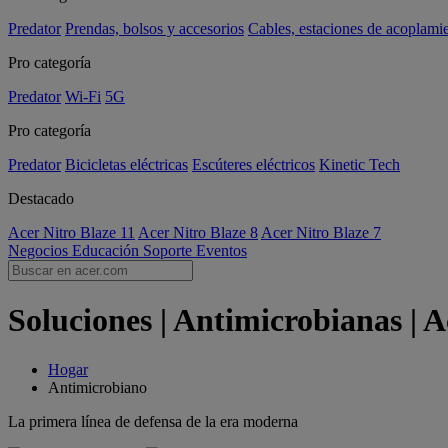
Predator
Prendas, bolsos y accesorios
Cables, estaciones de acoplami
Pro categoría
Predator
Wi-Fi
5G
Pro categoría
Predator
Bicicletas eléctricas
Escúteres eléctricos
Kinetic Tech
Destacado
Acer Nitro Blaze 11
Acer Nitro Blaze 8
Acer Nitro Blaze 7
Negocios
Educación
Soporte
Eventos
Soluciones | Antimicrobianas | A
Hogar
Antimicrobiano
La primera línea de defensa de la era moderna