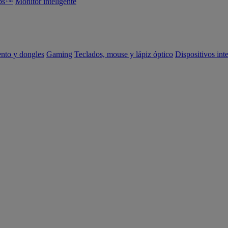
abs™
Monitor inteligente
ento y dongles
Gaming
Teclados, mouse y lápiz óptico
Dispositivos int