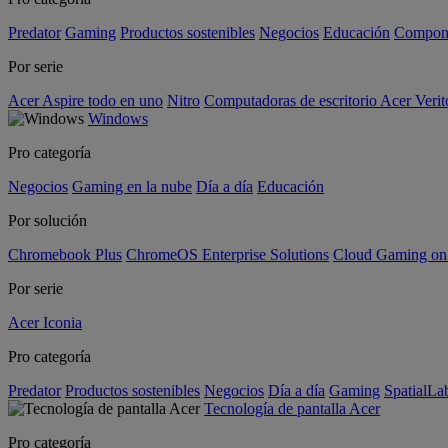
Predator
Gaming
Productos sostenibles
Negocios
Educación
Compon
Por serie
Acer Aspire todo en uno
Nitro
Computadoras de escritorio Acer Verit
Windows
Pro categoría
Negocios
Gaming en la nube
Día a día
Educación
Por solución
Chromebook Plus
ChromeOS Enterprise Solutions
Cloud Gaming o
Por serie
Acer Iconia
Pro categoría
Predator
Productos sostenibles
Negocios
Día a día
Gaming
SpatialL
Tecnología de pantalla Acer
Pro categoría