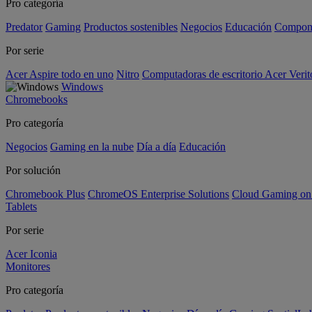
Pro categoría
Predator
Gaming
Productos sostenibles
Negocios
Educación
Compon
Por serie
Acer Aspire todo en uno
Nitro
Computadoras de escritorio Acer Verit
Windows
Chromebooks
Pro categoría
Negocios
Gaming en la nube
Día a día
Educación
Por solución
Chromebook Plus
ChromeOS Enterprise Solutions
Cloud Gaming o
Tablets
Por serie
Acer Iconia
Monitores
Pro categoría