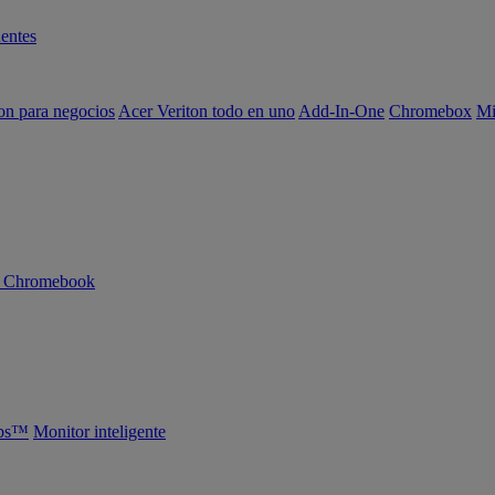
entes
on para negocios
Acer Veriton todo en uno
Add-In-One
Chromebox
Mi
n Chromebook
abs™
Monitor inteligente