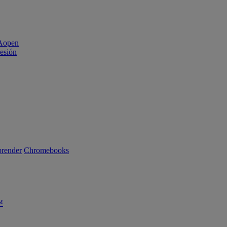
sesión
render
Chromebooks
™