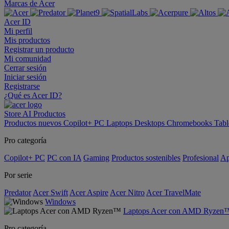
Marcas de Acer
Acer ID
Mi perfil
Mis productos
Registrar un producto
Mi comunidad
Cerrar sesión
Iniciar sesión
Registrarse
¿Qué es Acer ID?
Store
AI
Productos
Productos nuevos
Copilot+ PC
Laptops
Desktops
Chromebooks
Tabl
Pro categoría
Copilot+ PC
PC con IA
Gaming
Productos sostenibles
Profesional
Ap
Por serie
Predator
Acer Swift
Acer Aspire
Acer Nitro
Acer TravelMate
Windows
Laptops Acer con AMD Ryzen
Pro categoría