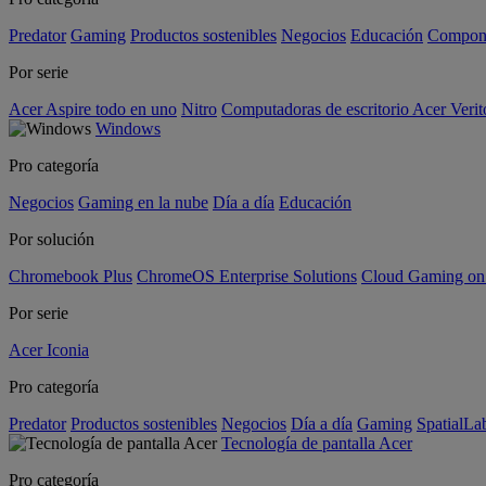
Predator
Gaming
Productos sostenibles
Negocios
Educación
Compon
Por serie
Acer Aspire todo en uno
Nitro
Computadoras de escritorio Acer Verit
Windows
Pro categoría
Negocios
Gaming en la nube
Día a día
Educación
Por solución
Chromebook Plus
ChromeOS Enterprise Solutions
Cloud Gaming o
Por serie
Acer Iconia
Pro categoría
Predator
Productos sostenibles
Negocios
Día a día
Gaming
SpatialL
Tecnología de pantalla Acer
Pro categoría