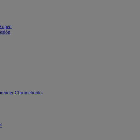
sesión
render
Chromebooks
™