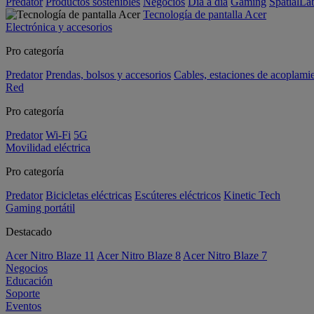
Predator
Productos sostenibles
Negocios
Día a día
Gaming
SpatialL
Tecnología de pantalla Acer
Electrónica y accesorios
Pro categoría
Predator
Prendas, bolsos y accesorios
Cables, estaciones de acoplami
Red
Pro categoría
Predator
Wi-Fi
5G
Movilidad eléctrica
Pro categoría
Predator
Bicicletas eléctricas
Escúteres eléctricos
Kinetic Tech
Gaming portátil
Destacado
Acer Nitro Blaze 11
Acer Nitro Blaze 8
Acer Nitro Blaze 7
Negocios
Educación
Soporte
Eventos