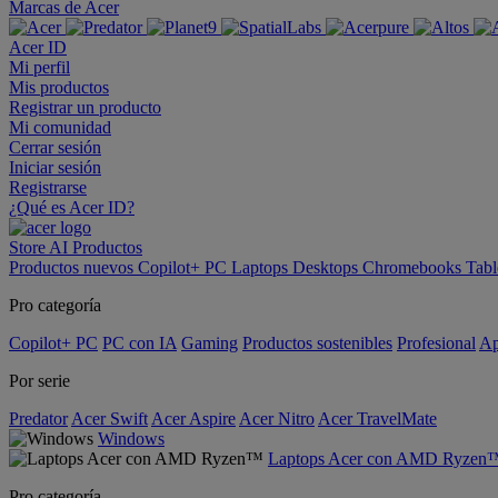
Marcas de Acer
Acer ID
Mi perfil
Mis productos
Registrar un producto
Mi comunidad
Cerrar sesión
Iniciar sesión
Registrarse
¿Qué es Acer ID?
Store
AI
Productos
Productos nuevos
Copilot+ PC
Laptops
Desktops
Chromebooks
Tabl
Pro categoría
Copilot+ PC
PC con IA
Gaming
Productos sostenibles
Profesional
Ap
Por serie
Predator
Acer Swift
Acer Aspire
Acer Nitro
Acer TravelMate
Windows
Laptops Acer con AMD Ryzen
Pro categoría