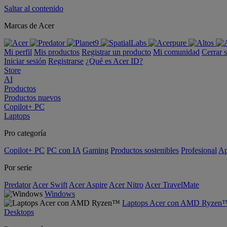
Saltar al contenido
Marcas de Acer
Mi perfil
Mis productos
Registrar un producto
Mi comunidad
Cerrar 
Iniciar sesión
Registrarse
¿Qué es Acer ID?
Store
AI
Productos
Productos nuevos
Copilot+ PC
Laptops
Pro categoría
Copilot+ PC
PC con IA
Gaming
Productos sostenibles
Profesional
Ap
Por serie
Predator
Acer Swift
Acer Aspire
Acer Nitro
Acer TravelMate
Windows
Laptops Acer con AMD Ryzen
Desktops