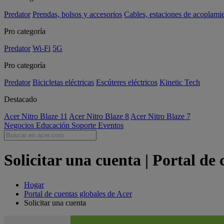
Predator
Prendas, bolsos y accesorios
Cables, estaciones de acoplami
Pro categoría
Predator
Wi-Fi
5G
Pro categoría
Predator
Bicicletas eléctricas
Escúteres eléctricos
Kinetic Tech
Destacado
Acer Nitro Blaze 11
Acer Nitro Blaze 8
Acer Nitro Blaze 7
Negocios
Educación
Soporte
Eventos
Solicitar una cuenta | Portal de 
Hogar
Portal de cuentas globales de Acer
Solicitar una cuenta
Skip survey header