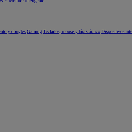
abs™
Monitor inteligente
ento y dongles
Gaming
Teclados, mouse y lápiz óptico
Dispositivos int