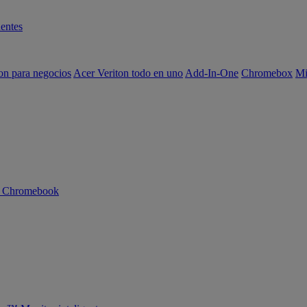
entes
on para negocios
Acer Veriton todo en uno
Add-In-One
Chromebox
Mi
n Chromebook