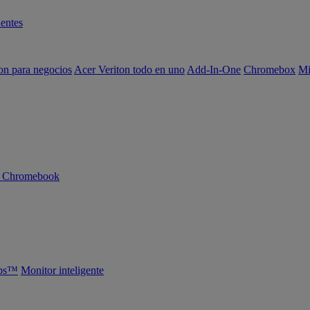
entes
on para negocios
Acer Veriton todo en uno
Add-In-One
Chromebox
Mi
n Chromebook
abs™
Monitor inteligente