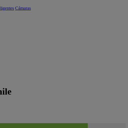
eligentes
Cámaras
hile