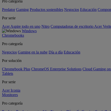
Pro categoría
Predator
Gaming
Productos sostenibles
Negocios
Educación
Compon
Por serie
Acer Aspire todo en uno
Nitro
Computadoras de escritorio Acer Verit
Windows
Chromebooks
Pro categoría
Negocios
Gaming en la nube
Día a día
Educación
Por solución
Chromebook Plus
ChromeOS Enterprise Solutions
Cloud Gaming o
Tablets
Por serie
Acer Iconia
Monitores
Pro categoría