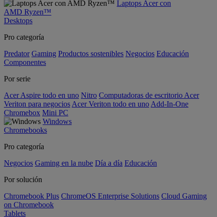
Laptops Acer con
AMD Ryzen™
Desktops
Pro categoría
Predator
Gaming
Productos sostenibles
Negocios
Educación
Componentes
Por serie
Acer Aspire todo en uno
Nitro
Computadoras de escritorio Acer
Veriton para negocios
Acer Veriton todo en uno
Add-In-One
Chromebox
Mini PC
Windows
Chromebooks
Pro categoría
Negocios
Gaming en la nube
Día a día
Educación
Por solución
Chromebook Plus
ChromeOS Enterprise Solutions
Cloud Gaming
on Chromebook
Tablets