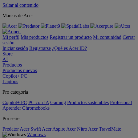
Saltar al contenido
Marcas de Acer
Mi perfil
Mis productos
Registrar un producto
Mi comunidad
Cerrar
sesión
Iniciar sesión
Registrarse
¿Qué es Acer ID?
Store
AI
Productos
Productos nuevos
Copilot+ PC
Laptops
Pro categoría
Copilot+ PC
PC con IA
Gaming
Productos sostenibles
Profesional
Aprender
Chromebooks
Por serie
Predator
Acer Swift
Acer Aspire
Acer Nitro
Acer TravelMate
Windows