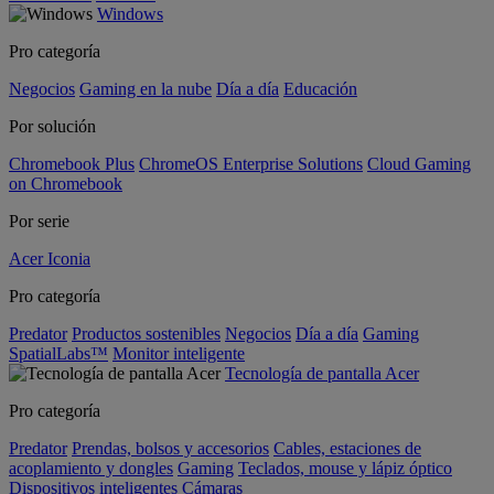
Windows
Pro categoría
Negocios
Gaming en la nube
Día a día
Educación
Por solución
Chromebook Plus
ChromeOS Enterprise Solutions
Cloud Gaming
on Chromebook
Por serie
Acer Iconia
Pro categoría
Predator
Productos sostenibles
Negocios
Día a día
Gaming
SpatialLabs™
Monitor inteligente
Tecnología de pantalla Acer
Pro categoría
Predator
Prendas, bolsos y accesorios
Cables, estaciones de
acoplamiento y dongles
Gaming
Teclados, mouse y lápiz óptico
Dispositivos inteligentes
Cámaras