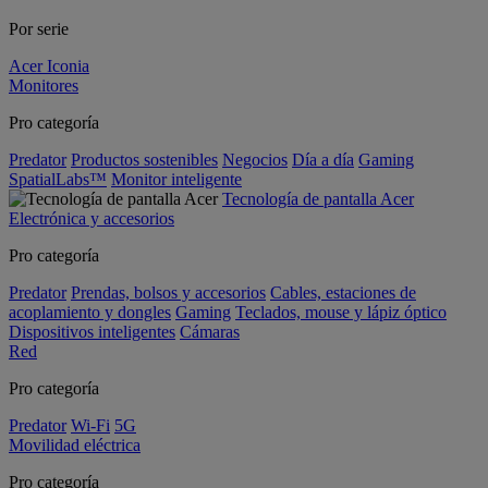
Por serie
Acer Iconia
Monitores
Pro categoría
Predator
Productos sostenibles
Negocios
Día a día
Gaming
SpatialLabs™
Monitor inteligente
Tecnología de pantalla Acer
Electrónica y accesorios
Pro categoría
Predator
Prendas, bolsos y accesorios
Cables, estaciones de
acoplamiento y dongles
Gaming
Teclados, mouse y lápiz óptico
Dispositivos inteligentes
Cámaras
Red
Pro categoría
Predator
Wi-Fi
5G
Movilidad eléctrica
Pro categoría