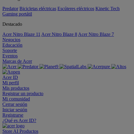
Predator
Bicicletas eléctricas
Escúteres eléctricos
Kinetic Tech
Gaming portátil
Destacado
Acer Nitro Blaze 11
Acer Nitro Blaze 8
Acer Nitro Blaze 7
Negocios
Educación
Soporte
Eventos
Marcas de Acer
Acer ID
Mi perfil
Mis productos
Registrar un producto
Mi comunidad
Cerrar sesión
Iniciar sesión
Registrarse
¿Qué es Acer ID?
Store
AI
Productos