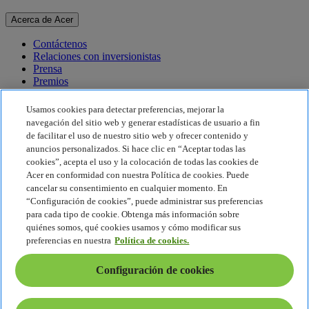
Acerca de Acer
Contáctenos
Relaciones con inversionistas
Prensa
Premios
Eventos
Usamos cookies para detectar preferencias, mejorar la
Sostenibilidad
navegación del sitio web y generar estadísticas de usuario a fin
de facilitar el uso de nuestro sitio web y ofrecer contenido y
Sostenibilidad
anuncios personalizados. Si hace clic en “Aceptar todas las
cookies”, acepta el uso y la colocación de todas las cookies de
Responsabilidad social corporativa
Acer en conformidad con nuestra Política de cookies. Puede
Huella de carbono del producto
cancelar su consentimiento en cualquier momento. En
Proyecto Humanity
“Configuración de cookies”, puede administrar sus preferencias
Earthion
para cada tipo de cookie. Obtenga más información sobre
Política de privacidad
quiénes somos, qué cookies usamos y cómo modificar sus
Política de cookies
preferencias en nuestra
Política de cookies.
Aviso legal
Información legal adicional
Configuración de cookies
Política de accesibilidad
Configuración de cookies
Chile - Español