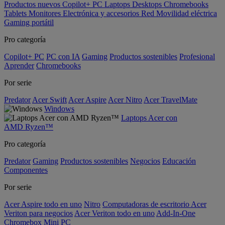
Productos nuevos
Copilot+ PC
Laptops
Desktops
Chromebooks
Tablets
Monitores
Electrónica y accesorios
Red
Movilidad eléctrica
Gaming portátil
Pro categoría
Copilot+ PC
PC con IA
Gaming
Productos sostenibles
Profesional
Aprender
Chromebooks
Por serie
Predator
Acer Swift
Acer Aspire
Acer Nitro
Acer TravelMate
Windows
Laptops Acer con
AMD Ryzen™
Pro categoría
Predator
Gaming
Productos sostenibles
Negocios
Educación
Componentes
Por serie
Acer Aspire todo en uno
Nitro
Computadoras de escritorio Acer
Veriton para negocios
Acer Veriton todo en uno
Add-In-One
Chromebox
Mini PC