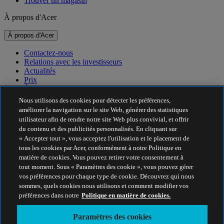
Trouver un magasin
À propos d'Acer
À propos d'Acer
Contactez-nous
Relations avec les investisseurs
Actualités
Prix
Événements
Nous utilisons des cookies pour détecter les préférences,
Développement durable
améliorer la navigation sur le site Web, générer des statistiques
utilisateur afin de rendre notre site Web plus convivial, et offrir
Développement durable
du contenu et des publicités personnalisés. En cliquant sur
« Accepter tout », vous acceptez l'utilisation et le placement de
Responsabilité sociale de l'entreprise
tous les cookies par Acer, conformément à notre Politique en
Empreinte carbone du produit
matière de cookies. Vous pouvez retirer votre consentement à
Project Humanity
tout moment. Sous « Paramètres des cookie », vous pouvez gérer
Earthion
vos préférences pour chaque type de cookie. Découvrez qui nous
Politique de confidentialité
sommes, quels cookies nous utilisons et comment modifier vos
Politique en matière de cookies
préférences dans notre
Politique en matière de cookies.
Mentions légales
Informations légales supplémentaires
Paramètres des cookies
Politique en matière d'accessibilité