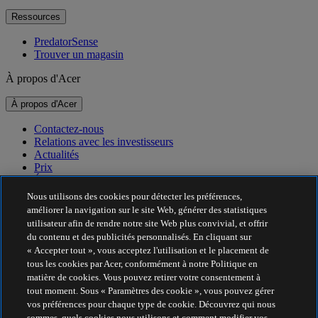
Ressources
PredatorSense
Trouver un magasin
À propos d'Acer
À propos d'Acer
Contactez-nous
Relations avec les investisseurs
Actualités
Prix
Événements
Nous utilisons des cookies pour détecter les préférences,
Développement durable
améliorer la navigation sur le site Web, générer des statistiques
utilisateur afin de rendre notre site Web plus convivial, et offrir
Développement durable
du contenu et des publicités personnalisés. En cliquant sur
« Accepter tout », vous acceptez l'utilisation et le placement de
Responsabilité sociale de l'entreprise
tous les cookies par Acer, conformément à notre Politique en
Empreinte carbone du produit
matière de cookies. Vous pouvez retirer votre consentement à
Project Humanity
tout moment. Sous « Paramètres des cookie », vous pouvez gérer
Earthion
vos préférences pour chaque type de cookie. Découvrez qui nous
Politique de confidentialité
sommes, quels cookies nous utilisons et comment modifier vos