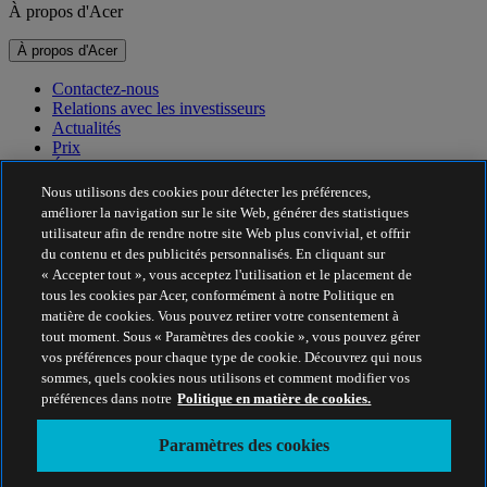
À propos d'Acer
À propos d'Acer
Contactez-nous
Relations avec les investisseurs
Actualités
Prix
Événements
Nous utilisons des cookies pour détecter les préférences,
Développement durable
améliorer la navigation sur le site Web, générer des statistiques
utilisateur afin de rendre notre site Web plus convivial, et offrir
Développement durable
du contenu et des publicités personnalisés. En cliquant sur
« Accepter tout », vous acceptez l'utilisation et le placement de
Responsabilité sociale de l'entreprise
tous les cookies par Acer, conformément à notre Politique en
Empreinte carbone du produit
matière de cookies. Vous pouvez retirer votre consentement à
Project Humanity
tout moment. Sous « Paramètres des cookie », vous pouvez gérer
Earthion
vos préférences pour chaque type de cookie. Découvrez qui nous
Politique de confidentialité
sommes, quels cookies nous utilisons et comment modifier vos
Politique en matière de cookies
préférences dans notre
Politique en matière de cookies.
Mentions légales
Informations légales supplémentaires
Paramètres des cookies
Politique en matière d'accessibilité
Paramètres des cookies