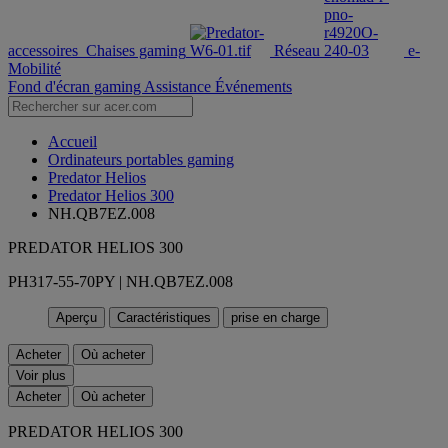
accessoires
Chaises gaming
Réseau
e-
Mobilité
Fond d'écran gaming
Assistance
Événements
Accueil
Ordinateurs portables gaming
Predator Helios
Predator Helios 300
NH.QB7EZ.008
PREDATOR HELIOS 300
PH317-55-70PY | NH.QB7EZ.008
Aperçu
Caractéristiques
prise en charge
Acheter
Où acheter
Voir plus
Acheter
Où acheter
PREDATOR HELIOS 300