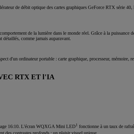
érateur de débit optique des cartes graphiques GeForce RTX série 40, l
 le comportement de la lumière dans le monde réel. Grâce à la puissance
t détaillés, comme jamais auparavant.
ect d'un ordinateur portable : carte graphique, processeur, mémoire, refr
C RTX ET l'IA
1
d'image 16:10. L'écran WQXGA Mini LED
fonctionne à un taux de rafr
t des contrastes profonds : un plaisir visuel unique.