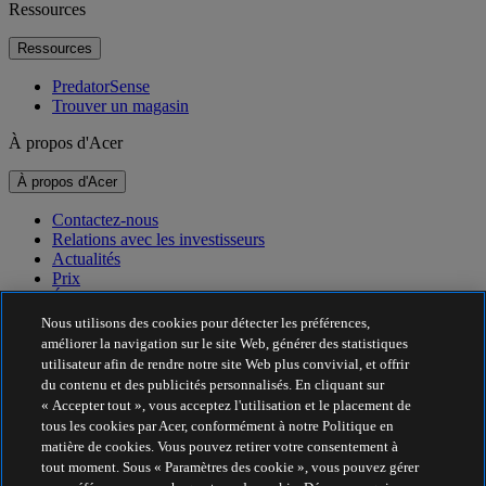
Ressources
Ressources
PredatorSense
Trouver un magasin
À propos d'Acer
À propos d'Acer
Contactez-nous
Relations avec les investisseurs
Actualités
Prix
Événements
Nous utilisons des cookies pour détecter les préférences,
Développement durable
améliorer la navigation sur le site Web, générer des statistiques
utilisateur afin de rendre notre site Web plus convivial, et offrir
Développement durable
du contenu et des publicités personnalisés. En cliquant sur
« Accepter tout », vous acceptez l'utilisation et le placement de
Responsabilité sociale de l'entreprise
tous les cookies par Acer, conformément à notre Politique en
Empreinte carbone du produit
matière de cookies. Vous pouvez retirer votre consentement à
Project Humanity
tout moment. Sous « Paramètres des cookie », vous pouvez gérer
Earthion