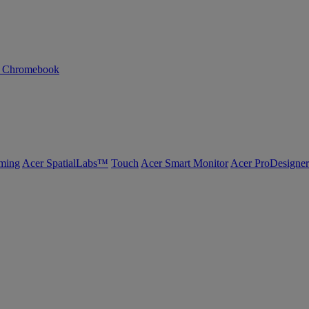
n Chromebook
ming
Acer SpatialLabs™
Touch
Acer Smart Monitor
Acer ProDesigner