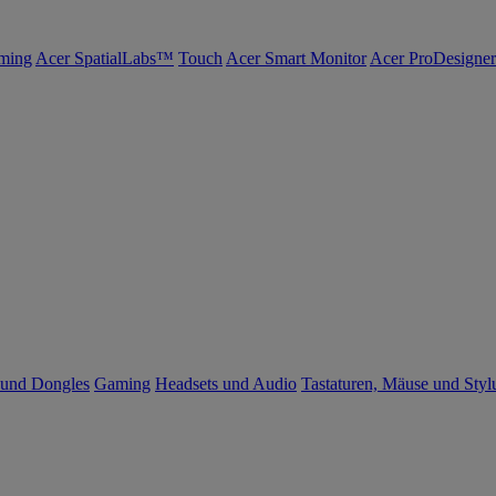
ming
Acer SpatialLabs™
Touch
Acer Smart Monitor
Acer ProDesigner
 und Dongles
Gaming
Headsets und Audio
Tastaturen, Mäuse und Styl