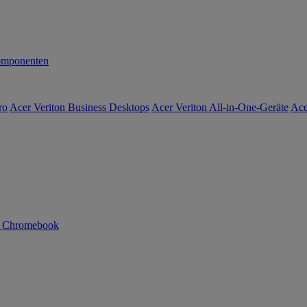
mponenten
ro
Acer Veriton Business Desktops
Acer Veriton All-in-One-Geräte
Ace
n Chromebook