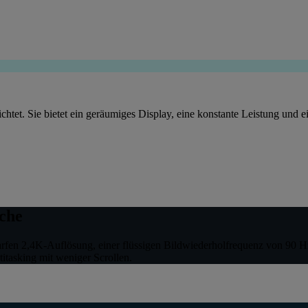
htet. Sie bietet ein geräumiges Display, eine konstante Leistung und ein
che
rfen 2,4K-Auflösung, einer flüssigen Bildwiederholfrequenz von 90 Hz
titasking mit weniger Scrollen.