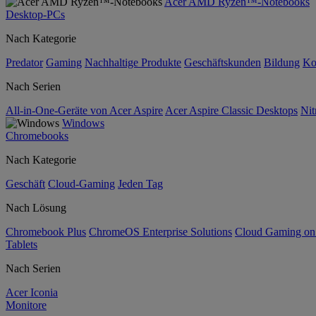
Acer AMD Ryzen™-Notebooks
Desktop-PCs
Nach Kategorie
Predator
Gaming
Nachhaltige Produkte
Geschäftskunden
Bildung
Ko
Nach Serien
All-in-One-Geräte von Acer Aspire
Acer Aspire Classic Desktops
Nit
Windows
Chromebooks
Nach Kategorie
Geschäft
Cloud-Gaming
Jeden Tag
Nach Lösung
Chromebook Plus
ChromeOS Enterprise Solutions
Cloud Gaming o
Tablets
Nach Serien
Acer Iconia
Monitore