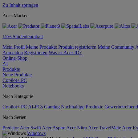
Zu Inhalt springen
Acer-Marken
15% Studentenrabatt
Mein Profil
Meine Produkte
Produkt registrieren
Meine Community
A
Anmelden
Registrieren
Was ist Acer ID?
Online-Shop
AI
Produkte
Neue Produkte
Copilot+ PC
Notebooks
Nach Kategorie
Copilot+ PC
AI-PCs
Gaming
Nachhaltige Produkte
Gewerbetreibend
Nach Serien
Predator
Acer Swift
Acer Aspire
Acer Nitro
Acer TravelMate
Acer Ex
Windows