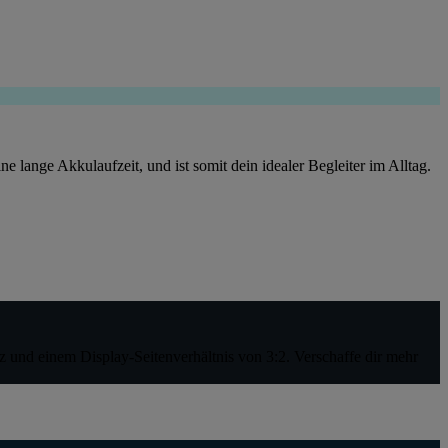
e lange Akkulaufzeit, und ist somit dein idealer Begleiter im Alltag.
 und einem Display-Seitenverhältnis von 3:2. Verschaffe dir mehr