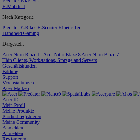
Predator
Wi-Fi
5G
E-Mobilität
Nach Kategorie
Predator
E-Bikes
E-Scooter
Kinetic Tech
Handheld Gaming
Dargestellt
Acer Nitro Blaze 11
Acer Nitro Blaze 8
Acer Nitro Blaze 7
Thin Clients, Workstations, Storage and Servers
Geschäftskunden
Bildung
Support
Veranstaltungen
Acer-Marken
Acer ID
Mein Profil
Meine Produkte
Produkt registrieren
Meine Community
Abmelden
Anmelden
Registrieren