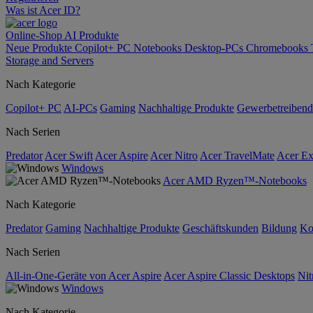
Was ist Acer ID?
Online-Shop
AI
Produkte
Neue Produkte
Copilot+ PC
Notebooks
Desktop-PCs
Chromebooks
Storage and Servers
Nach Kategorie
Copilot+ PC
AI-PCs
Gaming
Nachhaltige Produkte
Gewerbetreibend
Nach Serien
Predator
Acer Swift
Acer Aspire
Acer Nitro
Acer TravelMate
Acer Ex
Windows
Acer AMD Ryzen™-Notebooks
Nach Kategorie
Predator
Gaming
Nachhaltige Produkte
Geschäftskunden
Bildung
Ko
Nach Serien
All-in-One-Geräte von Acer Aspire
Acer Aspire Classic Desktops
Nit
Windows
Nach Kategorie