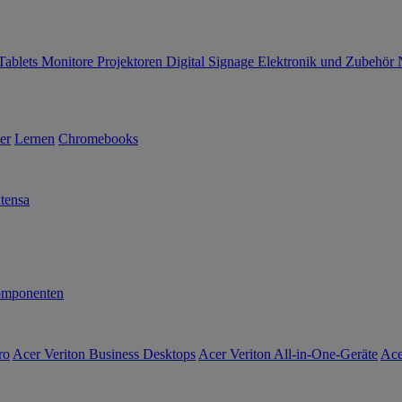
Tablets
Monitore
Projektoren
Digital Signage
Elektronik und Zubehör
er
Lernen
Chromebooks
tensa
mponenten
ro
Acer Veriton Business Desktops
Acer Veriton All-in-One-Geräte
Ace