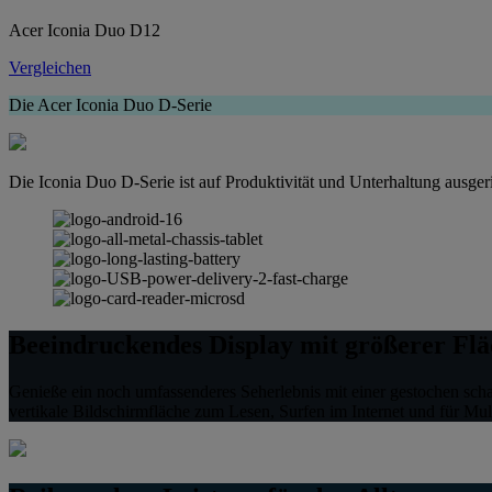
Acer Iconia Duo D12
Vergleichen
Die Acer Iconia Duo D-Serie
Die Iconia Duo D-Serie ist auf Produktivität und Unterhaltung ausgeric
Beeindruckendes Display mit größerer Flä
Genieße ein noch umfassenderes Seherlebnis mit einer gestochen scha
vertikale Bildschirmfläche zum Lesen, Surfen im Internet und für Mul