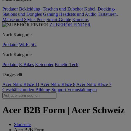
Predator
Bekleidung, Taschen und Zubehör
Kabel, Docking-
Stations und Dongles
Gaming
Headsets und Audio
Tastaturen,
Mäuse und Stylus Pens
Smart-Geräte
Kameras
ZUBEHÖR FINDER
Nach Kategorie
Predator
Wi-Fi
5G
Nach Kategorie
Predator
E-Bikes
E-Scooter
Kinetic Tech
Dargestellt
Acer Nitro Blaze 11
Acer Nitro Blaze 8
Acer Nitro Blaze 7
Geschäftskunden
Bildung
Support
Veranstaltungen
Acer B2B Form | Acer Schweiz
Startseite
Acer B2B Form