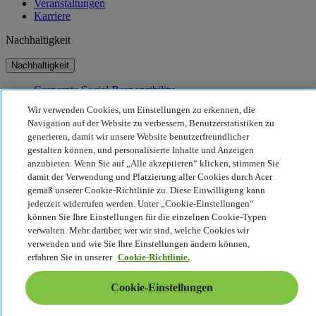
Veranstaltungen
Karriere
Nachhaltigkeit
Nachhaltigkeit
Corporate Social Responsibility
CO2-Bilanz unserer Produkte
Wir verwenden Cookies, um Einstellungen zu erkennen, die
Project Humanity
Navigation auf der Website zu verbessern, Benutzerstatistiken zu
Earthion
generieren, damit wir unsere Website benutzerfreundlicher
gestalten können, und personalisierte Inhalte und Anzeigen
Datenschutzrichtlinie
anzubieten. Wenn Sie auf „Alle akzeptieren“ klicken, stimmen Sie
Cookie-Richtlinie
Rechtlicher Hinweis
damit der Verwendung und Platzierung aller Cookies durch Acer
Zusätzliche rechtliche Informationen
gemäß unserer Cookie-Richtlinie zu. Diese Einwilligung kann
Barrierefreiheitsrichtlinie
jederzeit widerrufen werden. Unter „Cookie-Einstellungen“
Cookie-Einstellungen
können Sie Ihre Einstellungen für die einzelnen Cookie-Typen
Schweiz - Deutsch
verwalten. Mehr darüber, wer wir sind, welche Cookies wir
verwenden und wie Sie Ihre Einstellungen ändern können,
© 2026 Acer Inc.
erfahren Sie in unserer
Cookie-Richtlinie.
Cookie-Einstellungen