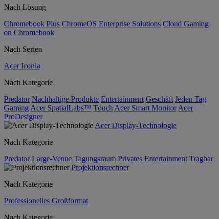
Nach Lösung
Chromebook Plus
ChromeOS Enterprise Solutions
Cloud Gaming
on Chromebook
Nach Serien
Acer Iconia
Nach Kategorie
Predator
Nachhaltige Produkte
Entertainment
Geschäft
Jeden Tag
Gaming
Acer SpatialLabs™
Touch
Acer Smart Monitor
Acer
ProDesigner
Acer Display-Technologie
Nach Kategorie
Predator
Large-Venue
Tagungsraum
Privates Entertainment
Tragbar
Projektionsrechner
Nach Kategorie
Professionelles Großformat
Nach Kategorie