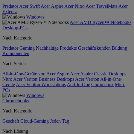
Predator
Acer Swift
Acer Aspire
Acer Nitro
Acer TravelMate
Acer
Extensa
Windows
Acer AMD Ryzen™-Notebooks
Desktop-PCs
Nach Kategorie
Predator
Gaming
Nachhaltige Produkte
Geschäftskunden
Bildung
Komponenten
Nach Serien
All-in-One-Geräte von Acer Aspire
Acer Aspire Classic Desktops
Nitro
Acer Veriton Business Desktops
Acer Veriton All-in-One-
Geräte
Acer Veriton Workstations
Add-In-One
Chromebox
Mini-
PCs
Windows
Chromebooks
Nach Kategorie
Geschäft
Cloud-Gaming
Jeden Tag
Nach Lösung