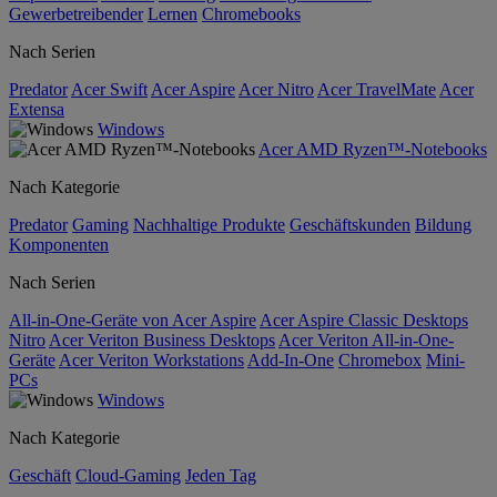
Gewerbetreibender
Lernen
Chromebooks
Nach Serien
Predator
Acer Swift
Acer Aspire
Acer Nitro
Acer TravelMate
Acer
Extensa
Windows
Acer AMD Ryzen™-Notebooks
Nach Kategorie
Predator
Gaming
Nachhaltige Produkte
Geschäftskunden
Bildung
Komponenten
Nach Serien
All-in-One-Geräte von Acer Aspire
Acer Aspire Classic Desktops
Nitro
Acer Veriton Business Desktops
Acer Veriton All-in-One-
Geräte
Acer Veriton Workstations
Add-In-One
Chromebox
Mini-
PCs
Windows
Nach Kategorie
Geschäft
Cloud-Gaming
Jeden Tag