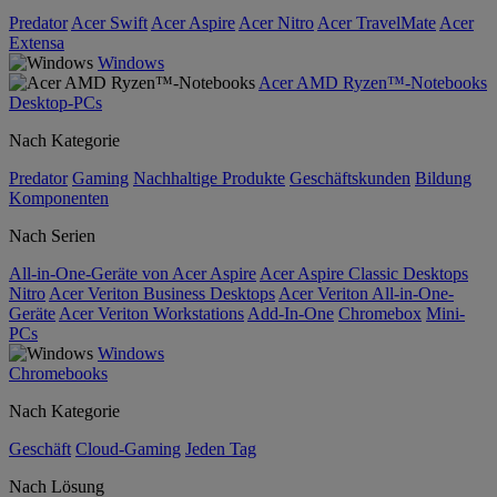
Predator
Acer Swift
Acer Aspire
Acer Nitro
Acer TravelMate
Acer
Extensa
Windows
Acer AMD Ryzen™-Notebooks
Desktop-PCs
Nach Kategorie
Predator
Gaming
Nachhaltige Produkte
Geschäftskunden
Bildung
Komponenten
Nach Serien
All-in-One-Geräte von Acer Aspire
Acer Aspire Classic Desktops
Nitro
Acer Veriton Business Desktops
Acer Veriton All-in-One-
Geräte
Acer Veriton Workstations
Add-In-One
Chromebox
Mini-
PCs
Windows
Chromebooks
Nach Kategorie
Geschäft
Cloud-Gaming
Jeden Tag
Nach Lösung