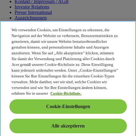
Kontakt / Impressum / AGB
Investor Relations
Presse International
Auszeichnungen
Veranstaltungen
Karriere
Wir verwenden Cookies, um Einstellungen zu erkennen, die
Navigation auf der Website zu verbessern, Benutzerstatistiken zu
Nachhaltigkeit
generieren, damit wir unsere Website benutzerfreundlicher
gestalten können, und personalisierte Inhalte und Anzeigen
Nachhaltigkeit
anzubieten. Wenn Sie auf „Alle akzeptieren“ klicken, stimmen
Sie damit der Verwendung und Platzierung aller Cookies durch
Corporate Social Responsibility
Acer gemäß unserer Cookie-Richtlinie zu. Diese Einwilligung
CO2-Bilanz unserer Produkte
kann jederzeit widerrufen werden. Unter „Cookie-Einstellungen“
Project Humanity
können Sie Ihre Einstellungen für die einzelnen Cookie-Typen
Earthion
verwalten. Mehr darüber, wer wir sind, welche Cookies wir
Datenschutzrichtlinie
verwenden und wie Sie Ihre Einstellungen ändern können,
Cookie-Richtlinie
erfahren Sie in unserer
Cookie-Richtlinie.
Rechtlicher Hinweis
Zusätzliche rechtliche Informationen
Cookie-Einstellungen
Barrierefreiheitsrichtlinie
Cookie-Einstellungen
Schweiz - Deutsch
Alle akzeptieren
© 2026 Acer Inc.