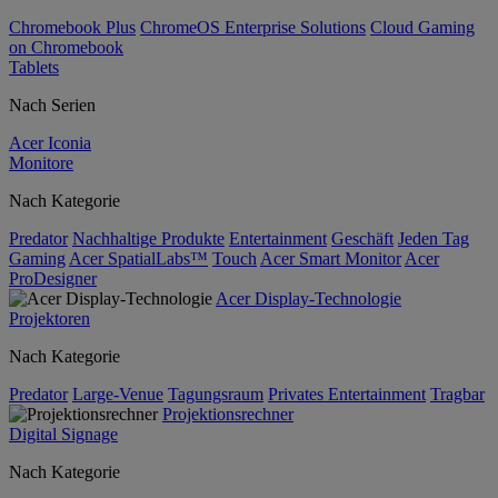
Chromebook Plus
ChromeOS Enterprise Solutions
Cloud Gaming
on Chromebook
Tablets
Nach Serien
Acer Iconia
Monitore
Nach Kategorie
Predator
Nachhaltige Produkte
Entertainment
Geschäft
Jeden Tag
Gaming
Acer SpatialLabs™
Touch
Acer Smart Monitor
Acer
ProDesigner
Acer Display-Technologie
Projektoren
Nach Kategorie
Predator
Large-Venue
Tagungsraum
Privates Entertainment
Tragbar
Projektionsrechner
Digital Signage
Nach Kategorie