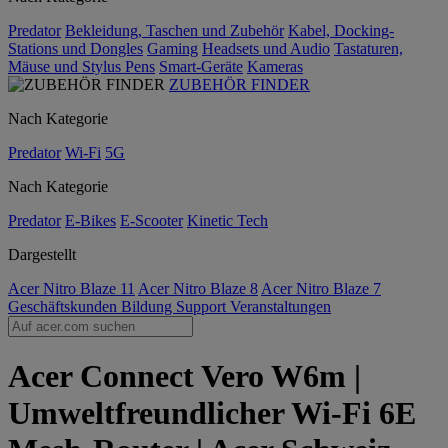
Predator
Bekleidung, Taschen und Zubehör
Kabel, Docking-
Stations und Dongles
Gaming
Headsets und Audio
Tastaturen,
Mäuse und Stylus Pens
Smart-Geräte
Kameras
ZUBEHÖR FINDER
Nach Kategorie
Predator
Wi-Fi
5G
Nach Kategorie
Predator
E-Bikes
E-Scooter
Kinetic Tech
Dargestellt
Acer Nitro Blaze 11
Acer Nitro Blaze 8
Acer Nitro Blaze 7
Geschäftskunden
Bildung
Support
Veranstaltungen
Acer Connect Vero W6m |
Umweltfreundlicher Wi-Fi 6E