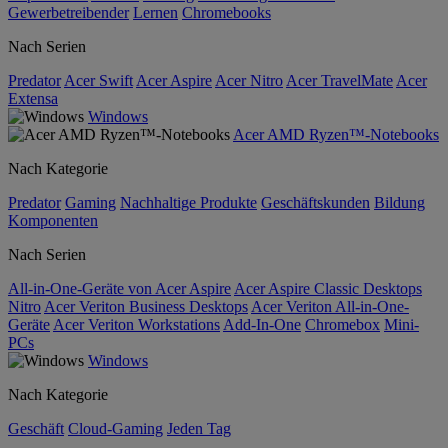
Gewerbetreibender
Lernen
Chromebooks
Nach Serien
Predator
Acer Swift
Acer Aspire
Acer Nitro
Acer TravelMate
Acer
Extensa
Windows
Acer AMD Ryzen™-Notebooks
Nach Kategorie
Predator
Gaming
Nachhaltige Produkte
Geschäftskunden
Bildung
Komponenten
Nach Serien
All-in-One-Geräte von Acer Aspire
Acer Aspire Classic Desktops
Nitro
Acer Veriton Business Desktops
Acer Veriton All-in-One-
Geräte
Acer Veriton Workstations
Add-In-One
Chromebox
Mini-
PCs
Windows
Nach Kategorie
Geschäft
Cloud-Gaming
Jeden Tag