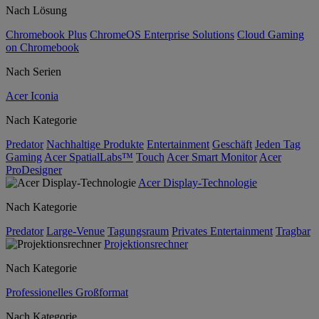
Nach Lösung
Chromebook Plus
ChromeOS Enterprise Solutions
Cloud Gaming
on Chromebook
Nach Serien
Acer Iconia
Nach Kategorie
Predator
Nachhaltige Produkte
Entertainment
Geschäft
Jeden Tag
Gaming
Acer SpatialLabs™
Touch
Acer Smart Monitor
Acer
ProDesigner
Acer Display-Technologie
Nach Kategorie
Predator
Large-Venue
Tagungsraum
Privates Entertainment
Tragbar
Projektionsrechner
Nach Kategorie
Professionelles Großformat
Nach Kategorie