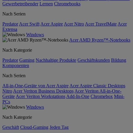
Gewerbetreibender
Lernen
Chromebooks
Nach Serien
Predator
Acer Swift
Acer Aspire
Acer Nitro
Acer TravelMate
Acer
Extensa
Windows
Acer AMD Ryzen™-Notebooks
Nach Kategorie
Predator
Gaming
Nachhaltige Produkte
Geschäftskunden
Bildung
Komponenten
Nach Serien
All-in-One-Geräte von Acer Aspire
Acer Aspire Classic Desktops
Nitro
Acer Veriton Business Desktops
Acer Veriton All-in-One-
Geräte
Acer Veriton Workstations
Add-In-One
Chromebox
Mini-
PCs
Windows
Nach Kategorie
Geschäft
Cloud-Gaming
Jeden Tag