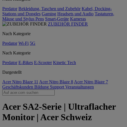
Predator
Bekleidung, Taschen und Zubehör
Kabel, Docking-
Stations und Dongles
Gaming
Headsets und Audio
Tastaturen,
Mäuse und Stylus Pens
Smart-Geräte
Kameras
ZUBEHÖR FINDER
Nach Kategorie
Predator
Wi-Fi
5G
Nach Kategorie
Predator
E-Bikes
E-Scooter
Kinetic Tech
Dargestellt
Acer Nitro Blaze 11
Acer Nitro Blaze 8
Acer Nitro Blaze 7
Geschäftskunden
Bildung
Support
Veranstaltungen
Acer SA2-Serie | Ultraflacher
Monitor | Acer Schweiz