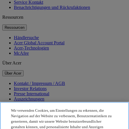
Service Kontakt
Benachrichtigungen und Rückrufaktionen
Ressourcen
Ressourcen
Händlersuche
Acer Global Account Portal
Acer-Technologien
McAfee
Über Acer
Über Acer
Kontakt / Impressum / AGB
Investor Relations
Presse International
Auszeichnungen
Veranstaltungen
Karriere
Wir verwenden Cookies, um Einstellungen zu erkennen, die
Navigation auf der Website zu verbessern, Benutzerstatistiken zu
Nachhaltigkeit
generieren, damit wir unsere Website benutzerfreundlicher
gestalten können, und personalisierte Inhalte und Anzeigen