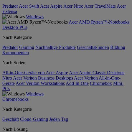
Predator
Acer Swift
Acer Aspire
Acer Nitro
Acer TravelMate
Acer
Extensa
Windows
Acer AMD Ryzen™-Notebooks
Desktop-PCs
Nach Kategorie
Predator
Gaming
Nachhaltige Produkte
Geschäftskunden
Bildung
Komponenten
Nach Serien
All-in-One-Geräte von Acer Aspire
Acer Aspire Classic Desktops
Nitro
Acer Veriton Business Desktops
Acer Veriton All-in-One-
Geräte
Acer Veriton Workstations
Add-In-One
Chromebox
Mini-
PCs
Windows
Chromebooks
Nach Kategorie
Geschäft
Cloud-Gaming
Jeden Tag
Nach Lösung