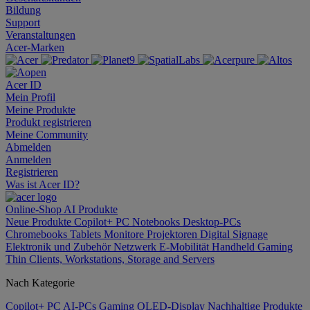
Bildung
Support
Veranstaltungen
Acer-Marken
Acer ID
Mein Profil
Meine Produkte
Produkt registrieren
Meine Community
Abmelden
Anmelden
Registrieren
Was ist Acer ID?
Online-Shop
AI
Produkte
Neue Produkte
Copilot+ PC
Notebooks
Desktop-PCs
Chromebooks
Tablets
Monitore
Projektoren
Digital Signage
Elektronik und Zubehör
Netzwerk
E-Mobilität
Handheld Gaming
Thin Clients, Workstations, Storage and Servers
Nach Kategorie
Copilot+ PC
AI-PCs
Gaming
OLED-Display
Nachhaltige Produkte