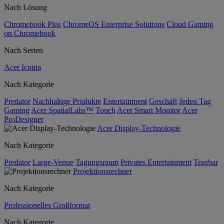
Nach Lösung
Chromebook Plus
ChromeOS Enterprise Solutions
Cloud Gaming
on Chromebook
Nach Serien
Acer Iconia
Nach Kategorie
Predator
Nachhaltige Produkte
Entertainment
Geschäft
Jeden Tag
Gaming
Acer SpatialLabs™
Touch
Acer Smart Monitor
Acer
ProDesigner
Acer Display-Technologie
Nach Kategorie
Predator
Large-Venue
Tagungsraum
Privates Entertainment
Tragbar
Projektionsrechner
Nach Kategorie
Professionelles Großformat
Nach Kategorie