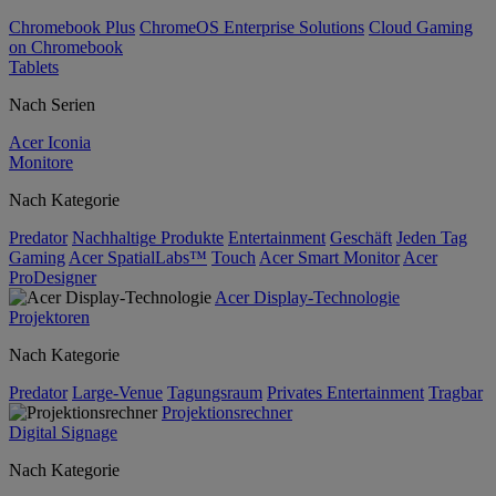
Chromebook Plus
ChromeOS Enterprise Solutions
Cloud Gaming
on Chromebook
Tablets
Nach Serien
Acer Iconia
Monitore
Nach Kategorie
Predator
Nachhaltige Produkte
Entertainment
Geschäft
Jeden Tag
Gaming
Acer SpatialLabs™
Touch
Acer Smart Monitor
Acer
ProDesigner
Acer Display-Technologie
Projektoren
Nach Kategorie
Predator
Large-Venue
Tagungsraum
Privates Entertainment
Tragbar
Projektionsrechner
Digital Signage
Nach Kategorie