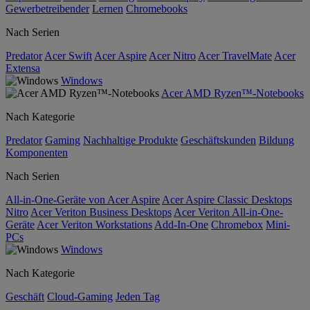
Gewerbetreibender
Lernen
Chromebooks
Nach Serien
Predator
Acer Swift
Acer Aspire
Acer Nitro
Acer TravelMate
Acer
Extensa
Windows
Acer AMD Ryzen™-Notebooks
Nach Kategorie
Predator
Gaming
Nachhaltige Produkte
Geschäftskunden
Bildung
Komponenten
Nach Serien
All-in-One-Geräte von Acer Aspire
Acer Aspire Classic Desktops
Nitro
Acer Veriton Business Desktops
Acer Veriton All-in-One-
Geräte
Acer Veriton Workstations
Add-In-One
Chromebox
Mini-
PCs
Windows
Nach Kategorie
Geschäft
Cloud-Gaming
Jeden Tag