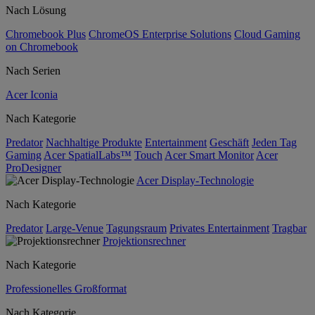
Nach Lösung
Chromebook Plus
ChromeOS Enterprise Solutions
Cloud Gaming
on Chromebook
Nach Serien
Acer Iconia
Nach Kategorie
Predator
Nachhaltige Produkte
Entertainment
Geschäft
Jeden Tag
Gaming
Acer SpatialLabs™
Touch
Acer Smart Monitor
Acer
ProDesigner
Acer Display-Technologie
Nach Kategorie
Predator
Large-Venue
Tagungsraum
Privates Entertainment
Tragbar
Projektionsrechner
Nach Kategorie
Professionelles Großformat
Nach Kategorie