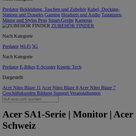
Predator
Bekleidung, Taschen und Zubehör
Kabel, Docking-
Stations und Dongles
Gaming
Headsets und Audio
Tastaturen,
Mäuse und Stylus Pens
Smart-Geräte
Kameras
ZUBEHÖR FINDER
Nach Kategorie
Predator
Wi-Fi
5G
Nach Kategorie
Predator
E-Bikes
E-Scooter
Kinetic Tech
Dargestellt
Acer Nitro Blaze 11
Acer Nitro Blaze 8
Acer Nitro Blaze 7
Geschäftskunden
Bildung
Support
Veranstaltungen
Acer SA1-Serie | Monitor | Acer
Schweiz