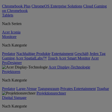
Chromebook Plus
ChromeOS Enterprise Solutions
Cloud Gaming
on Chromebook
Tablets
Nach Serien
Acer Iconia
Monitore
Nach Kategorie
Predator
Nachhaltige Produkte
Entertainment
Geschäft
Jeden Tag
Gaming
Acer SpatialLabs™
Touch
Acer Smart Monitor
Acer
ProDesigner
Acer Display-Technologie
Projektoren
Nach Kategorie
Predator
Large-Venue
Tagungsraum
Privates Entertainment
Tragbar
Projektionsrechner
Digital Signage
Nach Kategorie