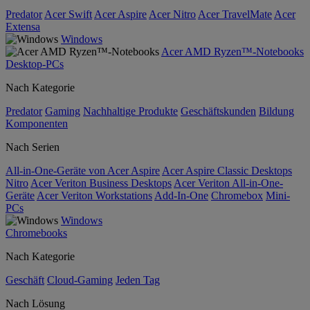
Predator
Acer Swift
Acer Aspire
Acer Nitro
Acer TravelMate
Acer
Extensa
Windows
Acer AMD Ryzen™-Notebooks
Desktop-PCs
Nach Kategorie
Predator
Gaming
Nachhaltige Produkte
Geschäftskunden
Bildung
Komponenten
Nach Serien
All-in-One-Geräte von Acer Aspire
Acer Aspire Classic Desktops
Nitro
Acer Veriton Business Desktops
Acer Veriton All-in-One-
Geräte
Acer Veriton Workstations
Add-In-One
Chromebox
Mini-
PCs
Windows
Chromebooks
Nach Kategorie
Geschäft
Cloud-Gaming
Jeden Tag
Nach Lösung