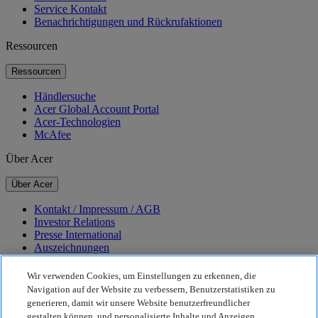
Service Kontakt
Benachrichtigungen und Rückrufaktionen
Ressourcen
Ressourcen
Händlersuche
Acer Global Account Portal
Acer-Technologien
McAfee
Über Acer
Über Acer
Kontakt / Impressum / AGB
Investor Relations
Presse International
Auszeichnungen
Veranstaltungen
Karriere
Wir verwenden Cookies, um Einstellungen zu erkennen, die
Navigation auf der Website zu verbessern, Benutzerstatistiken zu
Nachhaltigkeit
generieren, damit wir unsere Website benutzerfreundlicher
gestalten können, und personalisierte Inhalte und Anzeigen