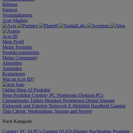
Bildung
Support
Veranstaltungen
Acer-Marken
Acer ID
Mein Profil
Meine Produkte
Produkt registrieren
Meine Community
Abmelden
Anmelden
Registrieren
Was ist Acer ID?
Online-Shop
AI
Produkte
Neue Produkte
Copilot+ PC
Notebooks
Desktop-PCs
Chromebooks
Tablets
Monitore
Projektoren
Digital Signage
Elektronik und Zubehör
Netzwerk
E-Mobilität
Handheld Gaming
Thin Clients, Workstations, Storage and Servers
Nach Kategorie
Copilot+ PC
AI-PCs
Gaming
OLED-Display
Nachhaltige Produkte