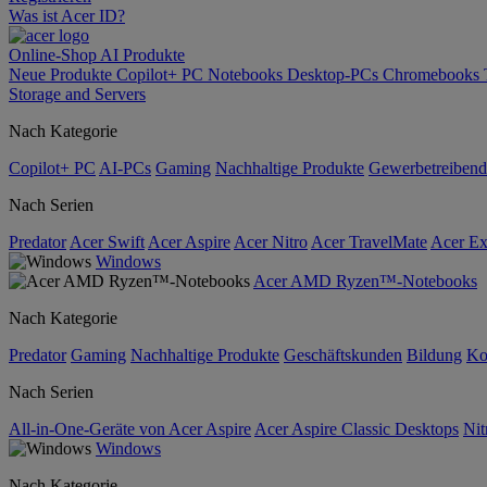
Was ist Acer ID?
Online-Shop
AI
Produkte
Neue Produkte
Copilot+ PC
Notebooks
Desktop-PCs
Chromebooks
Storage and Servers
Nach Kategorie
Copilot+ PC
AI-PCs
Gaming
Nachhaltige Produkte
Gewerbetreibend
Nach Serien
Predator
Acer Swift
Acer Aspire
Acer Nitro
Acer TravelMate
Acer Ex
Windows
Acer AMD Ryzen™-Notebooks
Nach Kategorie
Predator
Gaming
Nachhaltige Produkte
Geschäftskunden
Bildung
Ko
Nach Serien
All-in-One-Geräte von Acer Aspire
Acer Aspire Classic Desktops
Nit
Windows
Nach Kategorie