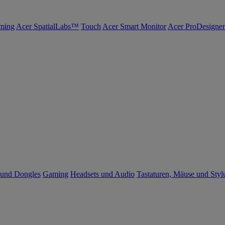
ming
Acer SpatialLabs™
Touch
Acer Smart Monitor
Acer ProDesigner
 und Dongles
Gaming
Headsets und Audio
Tastaturen, Mäuse und Styl