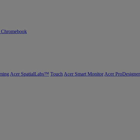
n Chromebook
ming
Acer SpatialLabs™
Touch
Acer Smart Monitor
Acer ProDesigner