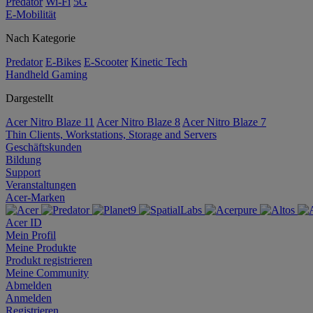
Predator
Wi-Fi
5G
E-Mobilität
Nach Kategorie
Predator
E-Bikes
E-Scooter
Kinetic Tech
Handheld Gaming
Dargestellt
Acer Nitro Blaze 11
Acer Nitro Blaze 8
Acer Nitro Blaze 7
Thin Clients, Workstations, Storage and Servers
Geschäftskunden
Bildung
Support
Veranstaltungen
Acer-Marken
Acer ID
Mein Profil
Meine Produkte
Produkt registrieren
Meine Community
Abmelden
Anmelden
Registrieren