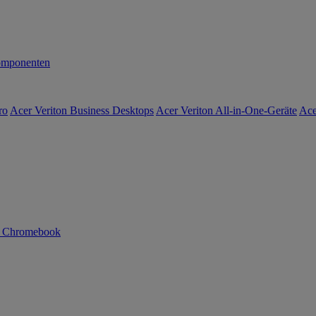
mponenten
ro
Acer Veriton Business Desktops
Acer Veriton All-in-One-Geräte
Ace
n Chromebook