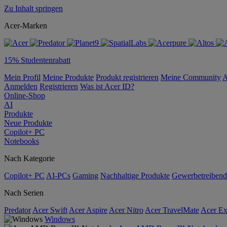
Zu Inhalt springen
Acer-Marken
15% Studentenrabatt
Mein Profil
Meine Produkte
Produkt registrieren
Meine Community
A
Anmelden
Registrieren
Was ist Acer ID?
Online-Shop
AI
Produkte
Neue Produkte
Copilot+ PC
Notebooks
Nach Kategorie
Copilot+ PC
AI-PCs
Gaming
Nachhaltige Produkte
Gewerbetreibend
Nach Serien
Predator
Acer Swift
Acer Aspire
Acer Nitro
Acer TravelMate
Acer Ex
Windows