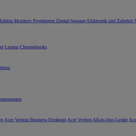
Tablets
Monitore
Projektoren
Digital Signage
Elektronik und Zubehör
er
Lernen
Chromebooks
tensa
mponenten
ro
Acer Veriton Business Desktops
Acer Veriton All-in-One-Geräte
Ace