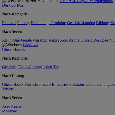
Acer AMD Ryzen™-Notebooks
Desktop-PCs
Nach Kategorie
Predator
Gaming
Nachhaltige Produkte
Geschäftskunden
Bildung
Ko
Nach Serien
All-in-One-Geräte von Acer Aspire
Acer Aspire Classic Desktops
Nit
Windows
Chromebooks
Nach Kategorie
Geschäft
Cloud-Gaming
Jeden Tag
Nach Lösung
Chromebook Plus
ChromeOS Enterprise Solutions
Cloud Gaming o
Tablets
Nach Serien
Acer Iconia
Monitore