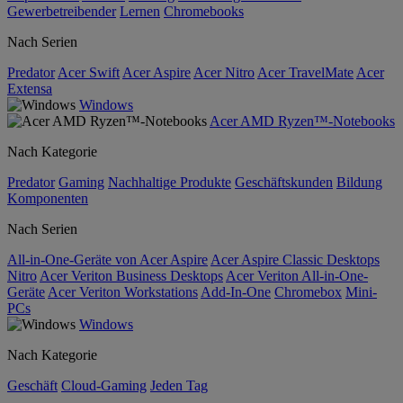
Gewerbetreibender
Lernen
Chromebooks
Nach Serien
Predator
Acer Swift
Acer Aspire
Acer Nitro
Acer TravelMate
Acer
Extensa
Windows
Acer AMD Ryzen™-Notebooks
Nach Kategorie
Predator
Gaming
Nachhaltige Produkte
Geschäftskunden
Bildung
Komponenten
Nach Serien
All-in-One-Geräte von Acer Aspire
Acer Aspire Classic Desktops
Nitro
Acer Veriton Business Desktops
Acer Veriton All-in-One-
Geräte
Acer Veriton Workstations
Add-In-One
Chromebox
Mini-
PCs
Windows
Nach Kategorie
Geschäft
Cloud-Gaming
Jeden Tag