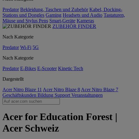
Predator
Bekleidung, Taschen und Zubehör
Kabel, Docking-
Stations und Dongles
Gaming
Headsets und Audio
Tastaturen,
Mäuse und Stylus Pens
Smart-Geräte
Kameras
ZUBEHÖR FINDER
Nach Kategorie
Predator
Wi-Fi
5G
Nach Kategorie
Predator
E-Bikes
E-Scooter
Kinetic Tech
Dargestellt
Acer Nitro Blaze 11
Acer Nitro Blaze 8
Acer Nitro Blaze 7
Geschäftskunden
Bildung
Support
Veranstaltungen
Acer for Education Forest |
Acer Schweiz