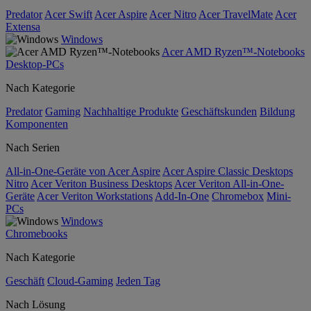
Predator
Acer Swift
Acer Aspire
Acer Nitro
Acer TravelMate
Acer
Extensa
Windows
Acer AMD Ryzen™-Notebooks
Desktop-PCs
Nach Kategorie
Predator
Gaming
Nachhaltige Produkte
Geschäftskunden
Bildung
Komponenten
Nach Serien
All-in-One-Geräte von Acer Aspire
Acer Aspire Classic Desktops
Nitro
Acer Veriton Business Desktops
Acer Veriton All-in-One-
Geräte
Acer Veriton Workstations
Add-In-One
Chromebox
Mini-
PCs
Windows
Chromebooks
Nach Kategorie
Geschäft
Cloud-Gaming
Jeden Tag
Nach Lösung