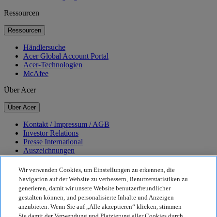
Ressourcen
Ressourcen
Händlersuche
Acer Global Account Portal
Acer-Technologien
McAfee
Über Acer
Über Acer
Kontakt / Impressum / AGB
Investor Relations
Presse International
Auszeichnungen
Veranstaltungen
Karriere
Wir verwenden Cookies, um Einstellungen zu erkennen, die
Navigation auf der Website zu verbessern, Benutzerstatistiken zu
Nachhaltigkeit
generieren, damit wir unsere Website benutzerfreundlicher
gestalten können, und personalisierte Inhalte und Anzeigen
Nachhaltigkeit
anzubieten. Wenn Sie auf „Alle akzeptieren“ klicken, stimmen
Sie damit der Verwendung und Platzierung aller Cookies durch