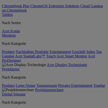
Chromebook Plus
ChromeOS Enterprise Solutions
Cloud Gaming
on Chromebook
Tablets
Nach Serien
Acer Iconia
Monitore
Nach Kategorie
Predator
Nachhaltige Produkte
Entertainment
Geschäft
Jeden Tag
Gaming
Acer SpatialLabs™
Touch
Acer Smart Monitor
Acer
ProDesigner
Acer Display-Technologie
Projektoren
Nach Kategorie
Predator
Large-Venue
Tagungsraum
Privates Entertainment
Tragbar
Projektionsrechner
Digital Signage
Nach Kategorie