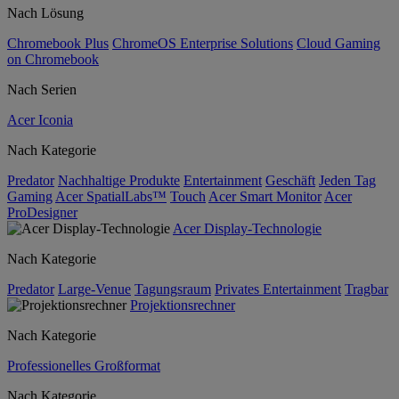
Nach Lösung
Chromebook Plus
ChromeOS Enterprise Solutions
Cloud Gaming
on Chromebook
Nach Serien
Acer Iconia
Nach Kategorie
Predator
Nachhaltige Produkte
Entertainment
Geschäft
Jeden Tag
Gaming
Acer SpatialLabs™
Touch
Acer Smart Monitor
Acer
ProDesigner
Acer Display-Technologie
Nach Kategorie
Predator
Large-Venue
Tagungsraum
Privates Entertainment
Tragbar
Projektionsrechner
Nach Kategorie
Professionelles Großformat
Nach Kategorie