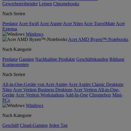
Gewerbetreibender
Lernen
Chromebooks
Nach Serien
Predator
Acer Swift
Acer Aspire
Acer Nitro
Acer TravelMate
Acer
Extensa
Windows
Acer AMD Ryzen™-Notebooks
Nach Kategorie
Predator
Gaming
Nachhaltige Produkte
Geschäftskunden
Bildung
Komponenten
Nach Serien
All-in-One-Geräte von Acer Aspire
Acer Aspire Classic Desktops
Nitro
Acer Veriton Business Desktops
Acer Veriton All-in-One-
Geräte
Acer Veriton Workstations
Add-In-One
Chromebox
Mini-
PCs
Windows
Nach Kategorie
Geschäft
Cloud-Gaming
Jeden Tag