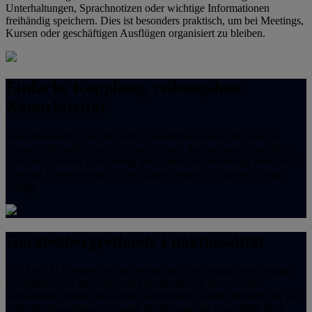
Unterhaltungen, Sprachnotizen oder wichtige Informationen
freihändig speichern. Dies ist besonders praktisch, um bei Meetings,
Kursen oder geschäftigen Ausflügen organisiert zu bleiben.
Einfache Kopplung, reibungslose
Konnektivität
Dank Bluetooth- und WLAN-Unterstützung kann die Acer AI
Glasses GI0 nahtlos mit der zugehörigen App gekoppelt werden,
was eine schnelle Einrichtung und praktische Steuerung ermöglicht.
Genieße Konnektivität, die sich ganz natürlich in deinen Alltag
einfügt.
Geräteübergreifende Funktionalität
Die Acer AI Glasses GI0 ist sowohl mit iOS als auch mit Android
kompatibel und lässt sich somit problemlos in das von dir
verwendete mobile Ökosystem integrieren. Damit profitierst du von
einfacher Kopplung, vertrauter Bedienung und Flexibilität über