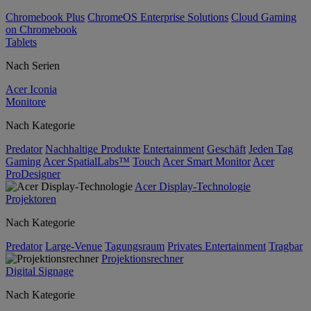
Chromebook Plus
ChromeOS Enterprise Solutions
Cloud Gaming
on Chromebook
Tablets
Nach Serien
Acer Iconia
Monitore
Nach Kategorie
Predator
Nachhaltige Produkte
Entertainment
Geschäft
Jeden Tag
Gaming
Acer SpatialLabs™
Touch
Acer Smart Monitor
Acer
ProDesigner
Acer Display-Technologie
Projektoren
Nach Kategorie
Predator
Large-Venue
Tagungsraum
Privates Entertainment
Tragbar
Projektionsrechner
Digital Signage
Nach Kategorie