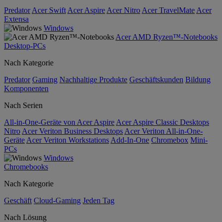
Predator
Acer Swift
Acer Aspire
Acer Nitro
Acer TravelMate
Acer
Extensa
Windows
Acer AMD Ryzen™-Notebooks
Desktop-PCs
Nach Kategorie
Predator
Gaming
Nachhaltige Produkte
Geschäftskunden
Bildung
Komponenten
Nach Serien
All-in-One-Geräte von Acer Aspire
Acer Aspire Classic Desktops
Nitro
Acer Veriton Business Desktops
Acer Veriton All-in-One-
Geräte
Acer Veriton Workstations
Add-In-One
Chromebox
Mini-
PCs
Windows
Chromebooks
Nach Kategorie
Geschäft
Cloud-Gaming
Jeden Tag
Nach Lösung