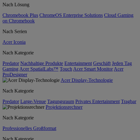
Nach Lösung
Chromebook Plus
ChromeOS Enterprise Solutions
Cloud Gaming
on Chromebook
Nach Serien
Acer Iconia
Nach Kategorie
Predator
Nachhaltige Produkte
Entertainment
Geschäft
Jeden Tag
Gaming
Acer SpatialLabs™
Touch
Acer Smart Monitor
Acer
ProDesigner
Acer Display-Technologie
Nach Kategorie
Predator
Large-Venue
Tagungsraum
Privates Entertainment
Tragbar
Projektionsrechner
Nach Kategorie
Professionelles Großformat
Nach Kategorie