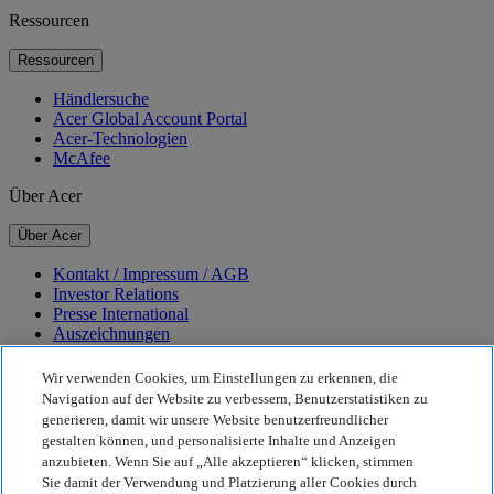
Ressourcen
Ressourcen
Händlersuche
Acer Global Account Portal
Acer-Technologien
McAfee
Über Acer
Über Acer
Kontakt / Impressum / AGB
Investor Relations
Presse International
Auszeichnungen
Veranstaltungen
Karriere
Wir verwenden Cookies, um Einstellungen zu erkennen, die
Navigation auf der Website zu verbessern, Benutzerstatistiken zu
Nachhaltigkeit
generieren, damit wir unsere Website benutzerfreundlicher
gestalten können, und personalisierte Inhalte und Anzeigen
Nachhaltigkeit
anzubieten. Wenn Sie auf „Alle akzeptieren“ klicken, stimmen
Sie damit der Verwendung und Platzierung aller Cookies durch
Corporate Social Responsibility