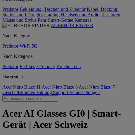
Predator
Bekleidung, Taschen und Zubehör
Kabel, Docking-
Stations und Dongles
Gaming
Headsets und Audio
Tastaturen,
Mäuse und Stylus Pens
Smart-Geräte
Kameras
ZUBEHÖR FINDER
Nach Kategorie
Predator
Wi-Fi
5G
Nach Kategorie
Predator
E-Bikes
E-Scooter
Kinetic Tech
Dargestellt
Acer Nitro Blaze 11
Acer Nitro Blaze 8
Acer Nitro Blaze 7
Geschäftskunden
Bildung
Support
Veranstaltungen
Acer AI Glasses GI0 | Smart-
Gerät | Acer Schweiz