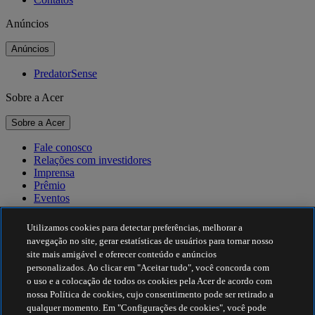
Anúncios
Anúncios
PredatorSense
Sobre a Acer
Sobre a Acer
Fale conosco
Relações com investidores
Imprensa
Prêmio
Eventos
Sustentabilidade
Utilizamos cookies para detectar preferências, melhorar a
navegação no site, gerar estatísticas de usuários para tornar nosso
Sustentabilidade
site mais amigável e oferecer conteúdo e anúncios
personalizados. Ao clicar em "Aceitar tudo", você concorda com
Responsabilidade social corporativa
o uso e a colocação de todos os cookies pela Acer de acordo com
Pegada de carbono do produto
nossa Política de cookies, cujo consentimento pode ser retirado a
Project Humanity
qualquer momento. Em "Configurações de cookies", você pode
Earthion