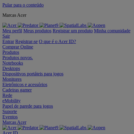
Pular para o conteúdo
Marcas Acer
Meu perfil
Meus produtos
Registrar um produto
Minha comunidade
Sair
Entrar
Registrar-se
O que é o Acer ID?
Comprar Online
Produtos
Produtos novos.
Notebooks
Desktops
Dispositivos portáteis para jogos
Monitores
Eletrônicos e acessórios
Cadeiras gamer
Rede
eMobility
Papel de parede para jogos
Suporte
Eventos
Marcas Acer
Acer ID