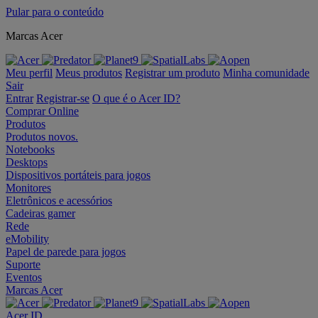
Pular para o conteúdo
Marcas Acer
Meu perfil
Meus produtos
Registrar um produto
Minha comunidade
Sair
Entrar
Registrar-se
O que é o Acer ID?
Comprar Online
Produtos
Produtos novos.
Notebooks
Desktops
Dispositivos portáteis para jogos
Monitores
Eletrônicos e acessórios
Cadeiras gamer
Rede
eMobility
Papel de parede para jogos
Suporte
Eventos
Marcas Acer
Acer ID