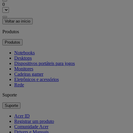
0
Voltar ao início
Produtos
Produtos
Notebooks
Desktops
Dispositivos portáteis para jogos
Monitores
Cadeiras gamer
Eletrônicos e acessórios
Rede
Suporte
Suporte
Acer ID
Registrar um produto
Comunidade Acer
Drivers e Manuais