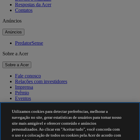
Respostas da Acer
Contatos
Anúncios
Anúncios
PredatorSense
Sobre a Acer
Sobre a Acer
Fale conosco
Relações com investidores
Imprensa
Prêmio
Eventos
Sustentabilidade
Utilizamos cookies para detectar preferências, melhorar a
navegação no site, gerar estatísticas de usuários para tornar nosso
Sustentabilidade
site mais amigável e oferecer conteúdo e anúncios
personalizados. Ao clicar em "Aceitar tudo", você concorda com
Responsabilidade social corporativa
o uso e a colocação de todos os cookies pela Acer de acordo com
Pegada de carbono do produto