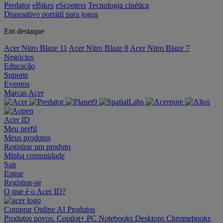
Predator
eBikes
eScooters
Tecnologia cinética
Dispositivo portátil para jogos
Em destaque
Acer Nitro Blaze 11
Acer Nitro Blaze 8
Acer Nitro Blaze 7
Negócios
Educação
Suporte
Eventos
Marcas Acer
Acer ID
Meu perfil
Meus produtos
Registrar um produto
Minha comunidade
Sair
Entrar
Registrar-se
O que é o Acer ID?
Comprar Online
AI
Produtos
Produtos novos.
Copilot+ PC
Notebooks
Desktops
Chromebooks