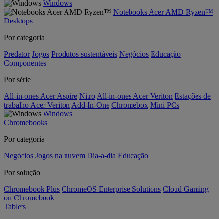
Windows
Notebooks Acer AMD Ryzen™
Desktops
Por categoria
Predator
Jogos
Produtos sustentáveis
Negócios
Educação
Componentes
Por série
All-in-ones Acer Aspire
Nitro
All-in-ones Acer Veriton
Estações de
trabalho Acer Veriton
Add-In-One
Chromebox
Mini PCs
Windows
Chromebooks
Por categoria
Negócios
Jogos na nuvem
Dia-a-dia
Educação
Por solução
Chromebook Plus
ChromeOS Enterprise Solutions
Cloud Gaming
on Chromebook
Tablets