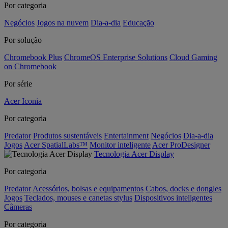
Por categoria
Negócios
Jogos na nuvem
Dia-a-dia
Educação
Por solução
Chromebook Plus
ChromeOS Enterprise Solutions
Cloud Gaming
on Chromebook
Por série
Acer Iconia
Por categoria
Predator
Produtos sustentáveis
Entertainment
Negócios
Dia-a-dia
Jogos
Acer SpatialLabs™
Monitor inteligente
Acer ProDesigner
Tecnologia Acer Display
Por categoria
Predator
Acessórios, bolsas e equipamentos
Cabos, docks e dongles
Jogos
Teclados, mouses e canetas stylus
Dispositivos inteligentes
Câmeras
Por categoria