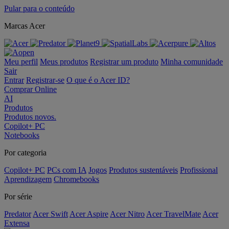
Pular para o conteúdo
Marcas Acer
Meu perfil
Meus produtos
Registrar um produto
Minha comunidade
Sair
Entrar
Registrar-se
O que é o Acer ID?
Comprar Online
AI
Produtos
Produtos novos.
Copilot+ PC
Notebooks
Por categoria
Copilot+ PC
PCs com IA
Jogos
Produtos sustentáveis
Profissional
Aprendizagem
Chromebooks
Por série
Predator
Acer Swift
Acer Aspire
Acer Nitro
Acer TravelMate
Acer
Extensa