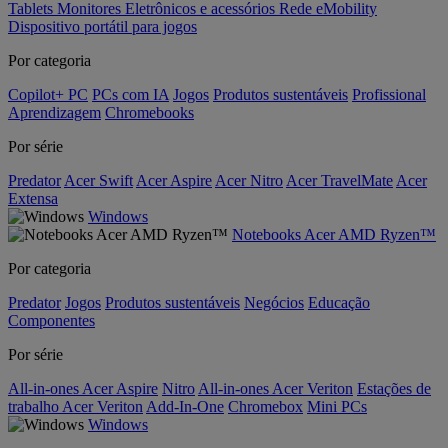
Tablets
Monitores
Eletrônicos e acessórios
Rede
eMobility
Dispositivo portátil para jogos
Por categoria
Copilot+ PC
PCs com IA
Jogos
Produtos sustentáveis
Profissional
Aprendizagem
Chromebooks
Por série
Predator
Acer Swift
Acer Aspire
Acer Nitro
Acer TravelMate
Acer
Extensa
Windows
Notebooks Acer AMD Ryzen™
Por categoria
Predator
Jogos
Produtos sustentáveis
Negócios
Educação
Componentes
Por série
All-in-ones Acer Aspire
Nitro
All-in-ones Acer Veriton
Estações de
trabalho Acer Veriton
Add-In-One
Chromebox
Mini PCs
Windows