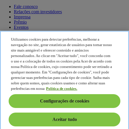
Fale conosco
Relações com investidores
Imprensa
Prêmio
Eventos
Sustentabilidade
Utilizamos cookies para detectar preferências, melhorar a
navegação no site, gerar estatísticas de usuários para tornar nosso
Sustentabilidade
site mais amigável e oferecer conteúdo e anúncios
personalizados. Ao clicar em "Aceitar tudo", você concorda com
Responsabilidade social corporativa
o uso e a colocação de todos os cookies pela Acer de acordo com
Pegada de carbono do produto
nossa Política de cookies, cujo consentimento pode ser retirado a
Project Humanity
qualquer momento. Em "Configurações de cookies", você pode
Earthion
gerenciar suas preferências para cada tipo de cookie. Saiba mais
Política de Privacidade
sobre quem somos, quais cookies usamos e como alterar suas
Política de Cookies
preferências em nossa
Política de cookies.
Aviso legal
Informações legais adicionais
Configurações de cookies
Política de acessibilidade
Configurações de cookies
Brasil - Português
Aceitar tudo
© 2026 Acer Inc.