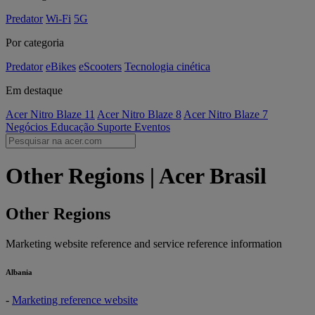
Predator
Wi-Fi
5G
Por categoria
Predator
eBikes
eScooters
Tecnologia cinética
Em destaque
Acer Nitro Blaze 11
Acer Nitro Blaze 8
Acer Nitro Blaze 7
Negócios
Educação
Suporte
Eventos
Other Regions | Acer Brasil
Other Regions
Marketing website reference and service reference information
Albania
-
Marketing reference website