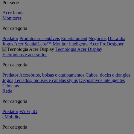
Por série
Acer Iconia
Monitores
Por categoria
Predator
Produtos sustentáveis
Entertainment
Negócios
Dia-a-dia
Jogos
Acer SpatialLabs™
Monitor inteligente
Acer ProDesigner
Tecnologia Acer Display
Eletrônicos e acessórios
Por categoria
Predator
Acessórios, bolsas e equipamentos
Cabos, docks e dongles
Jogos
Teclados, mouses e canetas stylus
Dispositivos inteligentes
Câmeras
Rede
Por categoria
Predator
Wi-Fi
5G
eMobility
Por categoria