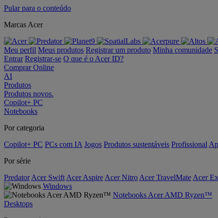
Pular para o conteúdo
Marcas Acer
Meu perfil
Meus produtos
Registrar um produto
Minha comunidade
S
Entrar
Registrar-se
O que é o Acer ID?
Comprar Online
AI
Produtos
Produtos novos.
Copilot+ PC
Notebooks
Por categoria
Copilot+ PC
PCs com IA
Jogos
Produtos sustentáveis
Profissional
Ap
Por série
Predator
Acer Swift
Acer Aspire
Acer Nitro
Acer TravelMate
Acer Ex
Windows
Notebooks Acer AMD Ryzen™
Desktops