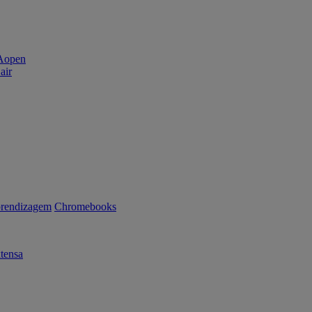
air
rendizagem
Chromebooks
tensa