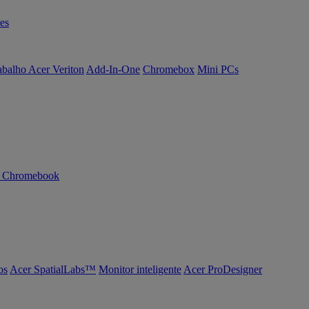
es
abalho Acer Veriton
Add-In-One
Chromebox
Mini PCs
n Chromebook
os
Acer SpatialLabs™
Monitor inteligente
Acer ProDesigner