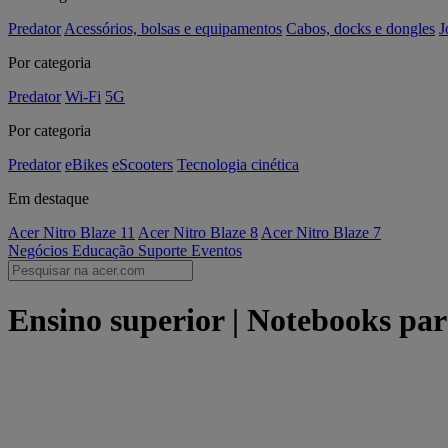
Predator
Acessórios, bolsas e equipamentos
Cabos, docks e dongles
J
Por categoria
Predator
Wi-Fi
5G
Por categoria
Predator
eBikes
eScooters
Tecnologia cinética
Em destaque
Acer Nitro Blaze 11
Acer Nitro Blaze 8
Acer Nitro Blaze 7
Negócios
Educação
Suporte
Eventos
Ensino superior | Notebooks par