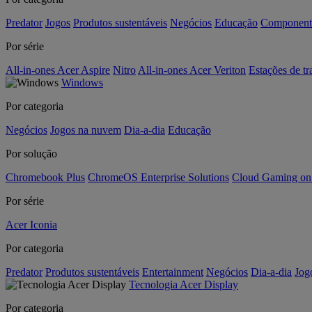
Predator
Jogos
Produtos sustentáveis
Negócios
Educação
Component
Por série
All-in-ones Acer Aspire
Nitro
All-in-ones Acer Veriton
Estações de tr
Windows
Por categoria
Negócios
Jogos na nuvem
Dia-a-dia
Educação
Por solução
Chromebook Plus
ChromeOS Enterprise Solutions
Cloud Gaming o
Por série
Acer Iconia
Por categoria
Predator
Produtos sustentáveis
Entertainment
Negócios
Dia-a-dia
Jog
Tecnologia Acer Display
Por categoria