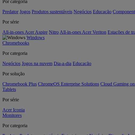
Por categoria
Predator
Jogos
Produtos sustentáveis
Negócios
Educação
Component
Por série
All-in-ones Acer Aspire
Nitro
All-in-ones Acer Veriton
Estações de tr
Windows
Chromebooks
Por categoria
Negócios
Jogos na nuvem
Dia-a-dia
Educação
Por solução
Chromebook Plus
ChromeOS Enterprise Solutions
Cloud Gaming o
Tablets
Por série
Acer Iconia
Monitores
Por categoria