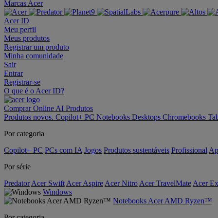
Marcas Acer
Acer ID
Meu perfil
Meus produtos
Registrar um produto
Minha comunidade
Sair
Entrar
Registrar-se
O que é o Acer ID?
Comprar Online
AI
Produtos
Produtos novos.
Copilot+ PC
Notebooks
Desktops
Chromebooks
Tab
Por categoria
Copilot+ PC
PCs com IA
Jogos
Produtos sustentáveis
Profissional
Ap
Por série
Predator
Acer Swift
Acer Aspire
Acer Nitro
Acer TravelMate
Acer Ex
Windows
Notebooks Acer AMD Ryzen™
Por categoria