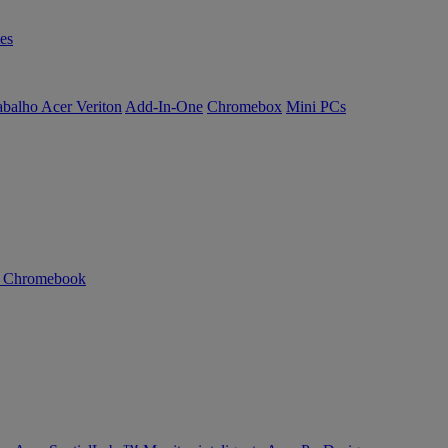
es
abalho Acer Veriton
Add-In-One
Chromebox
Mini PCs
n Chromebook