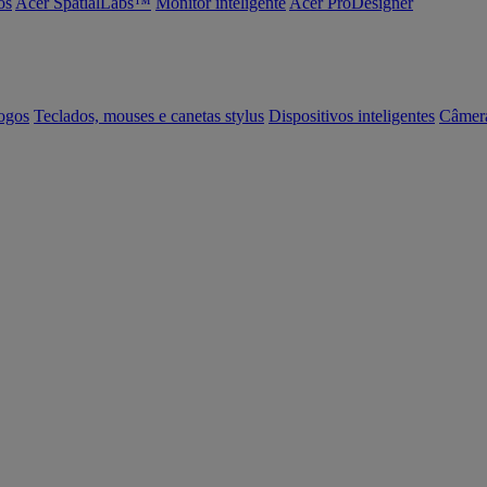
os
Acer SpatialLabs™
Monitor inteligente
Acer ProDesigner
ogos
Teclados, mouses e canetas stylus
Dispositivos inteligentes
Câmer