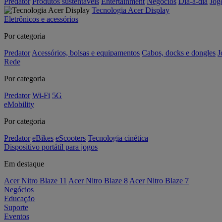
Predator
Produtos sustentáveis
Entertainment
Negócios
Dia-a-dia
Jog
Tecnologia Acer Display
Eletrônicos e acessórios
Por categoria
Predator
Acessórios, bolsas e equipamentos
Cabos, docks e dongles
J
Rede
Por categoria
Predator
Wi-Fi
5G
eMobility
Por categoria
Predator
eBikes
eScooters
Tecnologia cinética
Dispositivo portátil para jogos
Em destaque
Acer Nitro Blaze 11
Acer Nitro Blaze 8
Acer Nitro Blaze 7
Negócios
Educação
Suporte
Eventos