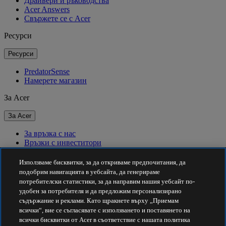
Драйвери и ръководства
Acer Answers
Свържете се с Acer
Ресурси
Ресурси
PredatorSense
Намерете магазин
За Acer
За Acer
За връзка с нас
Връзки с инвеститори
За пресата
Награди
Използваме бисквитки, за да откриваме предпочитания, да
Събития
подобрим навигацията в уебсайта, да генерираме
потребителски статистики, за да направим нашия уебсайт по-
Устойчивост
удобен за потребителя и да предложим персонализирано
съдържание и реклами. Като щракнете върху „Приемам
Устойчивост
всички“, вие се съгласявате с използването и поставянето на
всички бисквитки от Acer в съответствие с нашата политика
Корпоративна социална отговорност