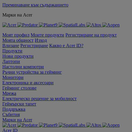
Преминаване към съдържанието
Марки на Acer
Моят профил
Моите продукти
Регистриране на продукт
Моята общност
Изход
Влизане
Регистриране
Какво е Acer ID?
Продукти
Нови продукти
Лаптопи
Настолни компютри
Ръчни устройства за гейминг
Монитори
Електроника и аксесоари
Гейминг столове
Мрежа
Електрическо решение за мобилност
Геймърски тапет
Поддръжка
Събития
Марки на Acer
Acer ID