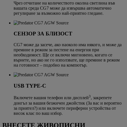
Чрез отчитане на количеството околна светлина във
вашата среда CG7 може да извършва автоматично
регулиране за възможно най-приятно гледане.
СЕНЗОР ЗА БЛИЗОСТ
CG7 може да засече, ако наоколо има някого, и може да
премине в режим за пестене на енергия при
необходимост. Ще се включи мигновено, когато се
върнете, но ако не го използвате, ще премине в режим
на готовност – подобно на компютър.
USB TYPE-C
3
Включете вашия телефон или дисплей
, закрепете
донгъл за вашия безжичен джойстик (За вас и вероятно
за приятел?) или включете периферни устройства от
висок клас по ваш избор.
ВНЕСЕТЕ ЖИВОПИСНИ