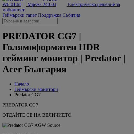
Мрежа
Електрическо решение за
мобилност
Геймърски тапет
Поддръжка
Събития
PREDATOR CG7 |
Голямоформатен HDR
гейминг монитор | Predator |
Acer България
Начало
Геймърски монитори
Predator CG7
PREDATOR CG7
ОТДАЙТЕ СЕ НА ВЕЛИЧИЕТО