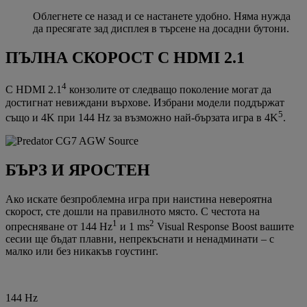
Облегнете се назад и се настанете удобно. Няма нужда
да пресягате зад дисплея в търсене на досадни бутони.
ПЪЛНА СКОРОСТ С HDMI 2.1
4
С HDMI 2.1
конзолите от следващо поколение могат да
достигнат невиждани върхове. Избрани модели поддържат
5
също и 4K при 144 Hz за възможно най-бързата игра в 4K
.
БЪРЗ И ЯРОСТЕН
Ако искате безпроблемна игра при наистина невероятна
скорост, сте дошли на правилното място. С честота на
1
2
опресняване от 144 Hz
и 1 ms
Visual Response Boost вашите
сесии ще бъдат плавни, непрекъснати и ненадминати – с
малко или без никакъв гоустинг.
144 Hz