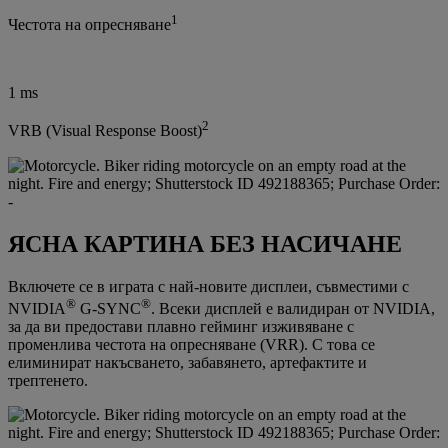
1
Честота на опресняване
1 ms
2
VRB (Visual Response Boost)
ЯСНА КАРТИНА БЕЗ НАСИЧАНЕ
Включете се в играта с най-новите дисплеи, съвместими с
®
®
NVIDIA
G-SYNC
. Всеки дисплей е валидиран от NVIDIA,
за да ви предостави плавно гейминг изживяване с
променлива честота на опресняване (VRR). С това се
елиминират накъсването, забавянето, артефактите и
трептенето.