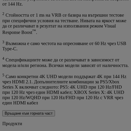
от 144 Hz.
2
Стойността от 1 ms на VRB се базира на вътрешни тестове
при специфични условия на тестване. Нивата на яркост може
да се различават в резултат на използвания режим Visual
™
Response Boost
.
3
Възможна е само честота на опресняване от 60 Hz чрез USB
Type-C.
4
Спецификациите може да се различават в зависимост от
модела и/или региона. Всички модели зависят от наличността.
5
Само конкретни 4K UHD модели поддържат 4K при 144 Hz
чрез HDMI 2.1. Допълнителните комбинации за PS5/Xbox
Series X включват следното: PS5: 4K UHD при 120 Hz/FHD
при 120 Hz чрез един HDMI кабел; XBOX Series X: 4K UHD
при 120 Hz/WQHD при 120 Hz/FHD при 120 Hz с VRR чрез
един HDMI кабел
Връщане към горната част
Продукти