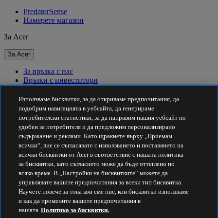
PredatorSense
Намерете магазин
За Acer
За Acer
За връзка с нас
Връзки с инвеститори
За пресата
Награди
Използваме бисквитки, за да откриваме предпочитания, да
Събития
подобрим навигацията в уебсайта, да генерираме
потребителски статистики, за да направим нашия уебсайт по-
Устойчивост
удобен за потребителя и да предложим персонализирано
съдържание и реклами. Като щракнете върху „Приемам
Устойчивост
всички“, вие се съгласявате с използването и поставянето на
всички бисквитки от Acer в съответствие с нашата политика
Корпоративна социална отговорност
за бисквитки, като съгласието може да бъде оттеглено по
Въглероден отпечатък на продукта
всяко време. В „Настройки на бисквитките“ можете да
Project Humanity
управлявате вашите предпочитания за всеки тип бисквитка.
Earthion
Научете повече за това кои сме ние, кои бисквитки използваме
Правила за поверителност
и как да промените вашите предпочитания в
Правила за бисквитките
нашата
Политика за бисквитки.
Правна бележка