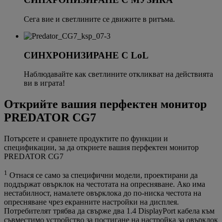
Сега вие и светлините се движите в ритъма.
СИНХРОНИЗИРАНЕ С LoL
Наблюдавайте как светлините откликват на действията
ви в играта!
Открийте вашия перфектен монитор
PREDATOR CG7
Потърсете и сравнете продуктите по функции и
спецификации, за да откриете вашия перфектен монитор
PREDATOR CG7
1
Отнася се само за специфични модели, проектирани да
поддържат овърклок на честотата на опресняване. Ако има
нестабилност, намалете овърклока до по-ниска честота на
опресняване чрез екранните настройки на дисплея.
Потребителят трябва да свърже два 1.4 DisplayPort кабела към
съвместимо устройство за постигане на настройка за овърклок