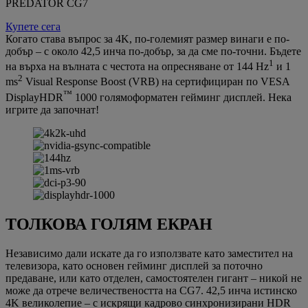
PREDATOR CG7
Купете сега
Когато става въпрос за 4K, по-големият размер винаги е по-
добър – с около 42,5 инча по-добър, за да сме по-точни. Бъдете
1
на върха на вълната с честота на опресняване от 144 Hz
и 1
2
ms
Visual Response Boost (VRB) на сертифициран по VESA
™
DisplayHDR
1000 голямоформатен гейминг дисплей. Нека
игрите да започнат!
ТОЛКОВА ГОЛЯМ ЕКРАН
Независимо дали искате да го използвате като заместител на
телевизора, като основен гейминг дисплей за поточно
предаване, или като отделен, самостоятелен гигант – никой не
може да отрече величествеността на CG7. 42,5 инча истинско
4K великолепие – с искрящи кадрово синхронизирани HDR