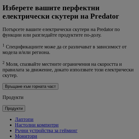
Изберете вашите перфектни
електрически скутери на Predator
Потърсете вашите електрически скутери на Predator по
функции или разгледайте продуктите по-долу.
1
Спецификациите може да се различават в зависимост от
модела и/или региона.
2
Моля, спазвайте местните ограничения на скоростта и
правилата за движение, докато използвате този електрически
скутер.
Връщане към горната част
Продукти
Продукти
Лаптопи
Настолни компютри
Ръчни устройства за гейминг
Монитори