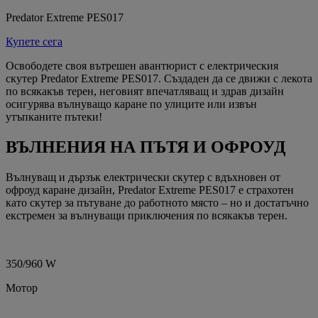
Predator Extreme PES017
Купете сега
Освободете своя вътрешен авантюрист с електрическия
скутер Predator Extreme PES017. Създаден да се движи с лекота
по всякакъв терен, неговият впечатляващ и здрав дизайн
осигурява вълнуващо каране по улиците или извън
утъпканите пътеки!
ВЪЛНЕНИЯ НА ПЪТЯ И ОФРОУД
Вълнуващ и дързък електрически скутер с вдъхновен от
офроуд каране дизайн, Predator Extreme PES017 е страхотен
като скутер за пътуване до работното място – но и достатъчно
екстремен за вълнуващи приключения по всякакъв терен.
350/960 W
Мотор