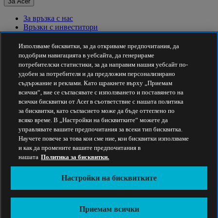
За Acer
За връзка с нас
Връзки с инвеститори
За пресата
Награди
Използваме бисквитки, за да откриваме предпочитания, да
Събития
подобрим навигацията в уебсайта, да генерираме
потребителски статистики, за да направим нашия уебсайт по-
Устойчивост
удобен за потребителя и да предложим персонализирано
съдържание и реклами. Като щракнете върху „Приемам
Устойчивост
всички“, вие се съгласявате с използването и поставянето на
всички бисквитки от Acer в съответствие с нашата политика
Корпоративна социална отговорност
за бисквитки, като съгласието може да бъде оттеглено по
Въглероден отпечатък на продукта
всяко време. В „Настройки на бисквитките“ можете да
Project Humanity
управлявате вашите предпочитания за всеки тип бисквитка.
Earthion
Научете повече за това кои сме ние, кои бисквитки използваме
Правила за поверителност
и как да промените вашите предпочитания в
Правила за бисквитките
нашата
Политика за бисквитки.
Правна бележка
Допълнителна правна информация
Настройки на бисквитките
Политика за достъпност
Настройки на бисквитките
България - Български
Приемам всички
© 2026 Acer Inc.