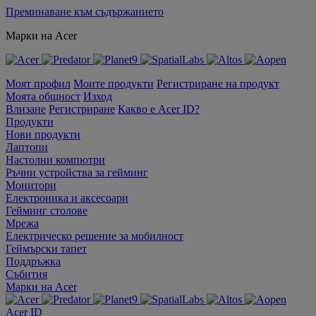
Преминаване към съдържанието
Марки на Acer
Моят профил
Моите продукти
Регистриране на продукт
Моята общност
Изход
Влизане
Регистриране
Какво е Acer ID?
Продукти
Нови продукти
Лаптопи
Настолни компютри
Ръчни устройства за гейминг
Монитори
Електроника и аксесоари
Гейминг столове
Мрежа
Електрическо решение за мобилност
Геймърски тапет
Поддръжка
Събития
Марки на Acer
Acer ID