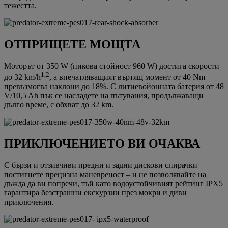
тежестта.
ОТПРИЩЕТЕ МОЩТА
Моторът от 350 W (пикова стойност 960 W) достига скорости
1,2
до 32 km/h
, а впечатляващият въртящ момент от 40 Nm
превъзмогва наклони до 18%. С литиевойонната батерия от 48
V/10,5 Ah пък се насладете на пътувания, продължаващи
дълго време, с обхват до 32 km.
ПРИКЛЮЧЕНИЕТО ВИ ОЧАКВА
С бързи и отзивчиви предни и задни дискови спирачки
постигнете прецизна маневреност – и не позволявайте на
дъжда да ви попречи, тъй като водоустойчивият рейтинг IPX5
гарантира безстрашни екскурзии през мокри и диви
приключения.