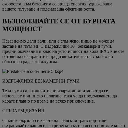
скоростта, към батерията се връща енергия, удължаваща
вашето пътуване и подсилваща ефективността.
ВЪЗПОЛЗВАЙТЕ СЕ ОТ БУРНАТА
МОЩНОСТ
Независимо дали вали, или е слънчево, нищо не може да
застане на пътя ви. С издръжливи 10" безкамерни гуми,
предни окачвания и клас на устойчивост на вода IPX5 вие сте
готови да се справите с предизвикателствата, с които ви
сблъсква градската джунгла.
ИЗДРЪЖЛИВИ БЕЗКАМЕРНИ ГУМИ
Тези гуми са изключително издръжливи и могат да се
използват при ниско налягане, така че да продължавате да
карате плавно по време на всяко приключение.
СГЪВАЕМ ДИЗАЙН
Сгънете бързо и се качете на градския транспорт или
съхранявайте вашия електрически скутер лесно и вижте колко