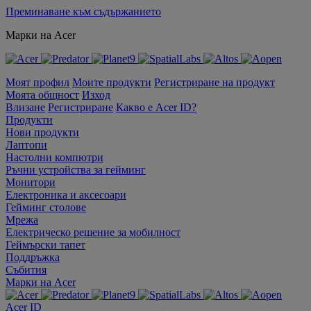
Преминаване към съдържанието
Марки на Acer
Моят профил
Моите продукти
Регистриране на продукт
Моята общност
Изход
Влизане
Регистриране
Какво е Acer ID?
Продукти
Нови продукти
Лаптопи
Настолни компютри
Ръчни устройства за гейминг
Монитори
Електроника и аксесоари
Гейминг столове
Мрежа
Електрическо решение за мобилност
Геймърски тапет
Поддръжка
Събития
Марки на Acer
Acer ID