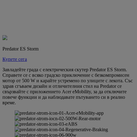
Predator ES Storm
Купете сега
Завладейте града с електрическия скутер Predator ES Storm.
Справете се с всяко градско приключение с безкомпромисен
мотор от 500 W и карайте устремено по улиците с лекота. Със
здрав сгъваем дизайн и отличителния стил на Predator се
свързвайте с приложението Acer eMobility, за да отключите
повече функции и да наблюдавате пътуването си в реално
време.