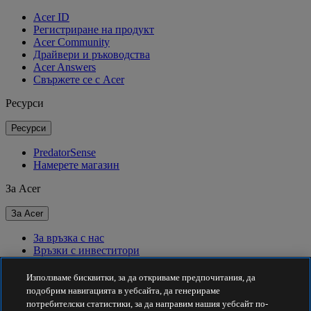
Acer ID
Регистриране на продукт
Acer Community
Драйвери и ръководства
Acer Answers
Свържете се с Acer
Ресурси
Ресурси
PredatorSense
Намерете магазин
За Acer
За Acer
За връзка с нас
Връзки с инвеститори
За пресата
Награди
Използваме бисквитки, за да откриваме предпочитания, да
Събития
подобрим навигацията в уебсайта, да генерираме
потребителски статистики, за да направим нашия уебсайт по-