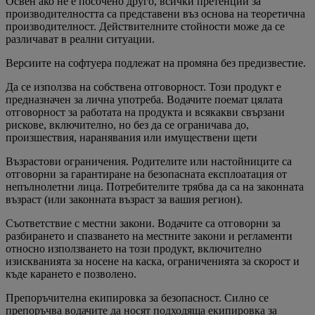
Освен ако не е посочено друго, всички претенции за
производителността са представени въз основа на теоретична
производителност. Действителните стойности може да се
различават в реални ситуации.
Версиите на софтуера подлежат на промяна без предизвестие.
Да се използва на собствена отговорност. Този продукт е
предназначен за лична употреба. Водачите поемат цялата
отговорност за работата на продукта и всякакви свързани
рискове, включително, но без да се ограничава до,
произшествия, наранявания или имуществени щети
Възрастови ограничения. Родителите или настойниците са
отговорни за гарантиране на безопасната експлоатация от
непълнолетни лица. Потребителите трябва да са на законната
възраст (или законната възраст за вашия регион).
Съответствие с местни закони. Водачите са отговорни за
разбирането и спазването на местните закони и регламенти
относно използването на този продукт, включително
изискванията за носене на каска, ограниченията за скорост и
къде карането е позволено.
Препоръчителна екипировка за безопасност. Силно се
препоръчва водачите да носят подходяща екипировка за