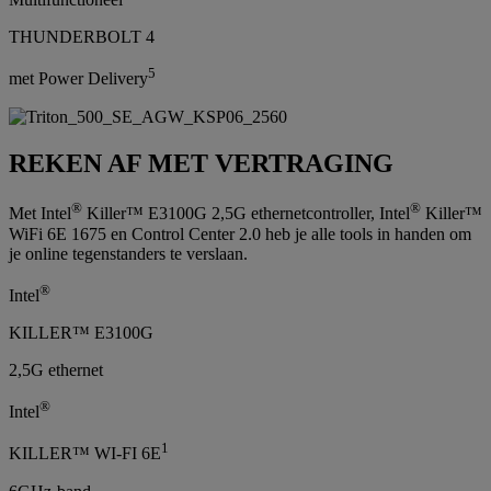
THUNDERBOLT 4
5
met Power Delivery
REKEN AF MET VERTRAGING
®
®
Met Intel
Killer™ E3100G 2,5G ethernetcontroller, Intel
Killer™
WiFi 6E 1675 en Control Center 2.0 heb je alle tools in handen om
je online tegenstanders te verslaan.
®
Intel
KILLER™ E3100G
2,5G ethernet
®
Intel
1
KILLER™ WI-FI 6E