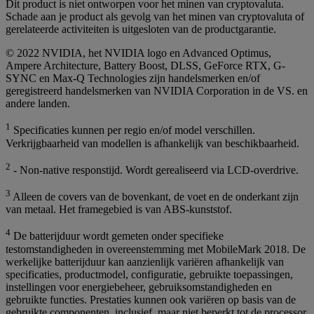
Dit product is niet ontworpen voor het minen van cryptovaluta.
Schade aan je product als gevolg van het minen van cryptovaluta of
gerelateerde activiteiten is uitgesloten van de productgarantie.
© 2022 NVIDIA, het NVIDIA logo en Advanced Optimus,
Ampere Architecture, Battery Boost, DLSS, GeForce RTX, G-
SYNC en Max-Q Technologies zijn handelsmerken en/of
geregistreerd handelsmerken van NVIDIA Corporation in de VS. en
andere landen.
1
Specificaties kunnen per regio en/of model verschillen.
Verkrijgbaarheid van modellen is afhankelijk van beschikbaarheid.
2
- Non-native responstijd. Wordt gerealiseerd via LCD-overdrive.
3
Alleen de covers van de bovenkant, de voet en de onderkant zijn
van metaal. Het framegebied is van ABS-kunststof.
4
De batterijduur wordt gemeten onder specifieke
testomstandigheden in overeenstemming met MobileMark 2018. De
werkelijke batterijduur kan aanzienlijk variëren afhankelijk van
specificaties, productmodel, configuratie, gebruikte toepassingen,
instellingen voor energiebeheer, gebruiksomstandigheden en
gebruikte functies. Prestaties kunnen ook variëren op basis van de
gebruikte componenten, inclusief, maar niet beperkt tot de processor,