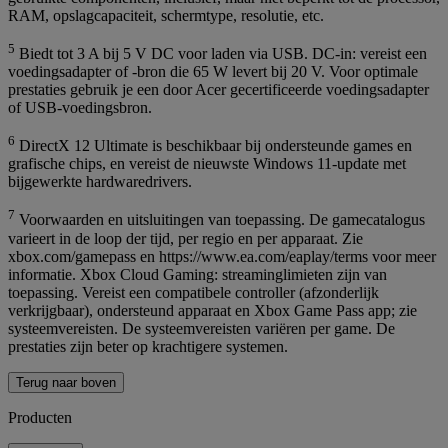
RAM, opslagcapaciteit, schermtype, resolutie, etc.
5
Biedt tot 3 A bij 5 V DC voor laden via USB. DC-in: vereist een
voedingsadapter of -bron die 65 W levert bij 20 V. Voor optimale
prestaties gebruik je een door Acer gecertificeerde voedingsadapter
of USB-voedingsbron.
6
DirectX 12 Ultimate is beschikbaar bij ondersteunde games en
grafische chips, en vereist de nieuwste Windows 11-update met
bijgewerkte hardwaredrivers.
7
Voorwaarden en uitsluitingen van toepassing. De gamecatalogus
varieert in de loop der tijd, per regio en per apparaat. Zie
xbox.com/gamepass en https://www.ea.com/eaplay/terms voor meer
informatie. Xbox Cloud Gaming: streaminglimieten zijn van
toepassing. Vereist een compatibele controller (afzonderlijk
verkrijgbaar), ondersteund apparaat en Xbox Game Pass app; zie
systeemvereisten. De systeemvereisten variëren per game. De
prestaties zijn beter op krachtigere systemen.
Terug naar boven
Producten