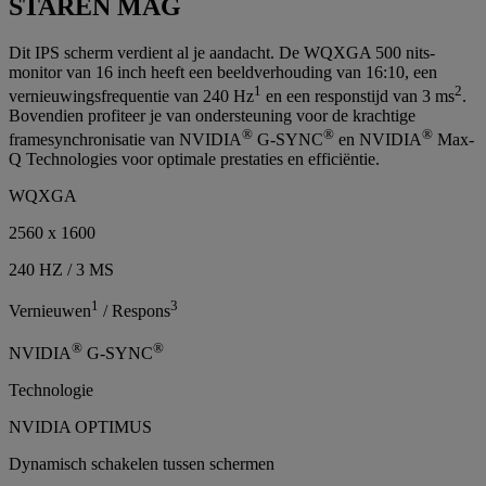
STAREN MAG
Dit IPS scherm verdient al je aandacht. De WQXGA 500 nits-
monitor van 16 inch heeft een beeldverhouding van 16:10, een
1
2
vernieuwingsfrequentie van 240 Hz
en een responstijd van 3 ms
.
Bovendien profiteer je van ondersteuning voor de krachtige
®
®
®
framesynchronisatie van NVIDIA
G-SYNC
en NVIDIA
Max-
Q Technologies voor optimale prestaties en efficiëntie.
WQXGA
2560 x 1600
240 HZ / 3 MS
1
3
Vernieuwen
/ Respons
®
®
NVIDIA
G-SYNC
Technologie
NVIDIA OPTIMUS
Dynamisch schakelen tussen schermen