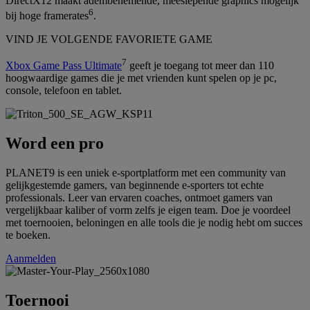
DirectX12 maakt adembenemende, meeslepende graphics mogelijk
6
bij hoge framerates
.
VIND JE VOLGENDE FAVORIETE GAME
7
Xbox Game Pass Ultimate
geeft je toegang tot meer dan 110
hoogwaardige games die je met vrienden kunt spelen op je pc,
console, telefoon en tablet.
Word een pro
PLANET9 is een uniek e-sportplatform met een community van
gelijkgestemde gamers, van beginnende e-sporters tot echte
professionals. Leer van ervaren coaches, ontmoet gamers van
vergelijkbaar kaliber of vorm zelfs je eigen team. Doe je voordeel
met toernooien, beloningen en alle tools die je nodig hebt om succes
te boeken.
Aanmelden
Toernooi