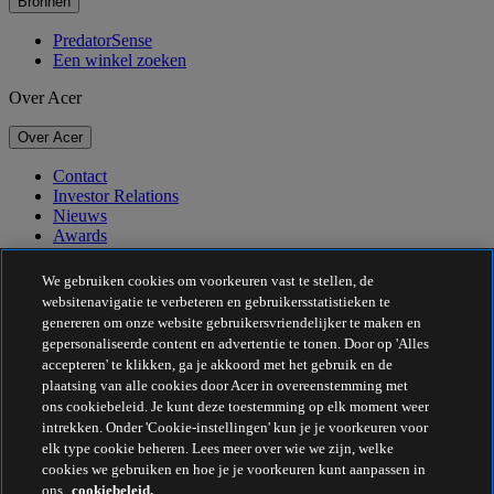
Bronnen
PredatorSense
Een winkel zoeken
Over Acer
Over Acer
Contact
Investor Relations
Nieuws
Awards
Evenementen
We gebruiken cookies om voorkeuren vast te stellen, de
Duurzaamheid
websitenavigatie te verbeteren en gebruikersstatistieken te
genereren om onze website gebruikersvriendelijker te maken en
Duurzaamheid
gepersonaliseerde content en advertentie te tonen. Door op 'Alles
accepteren' te klikken, ga je akkoord met het gebruik en de
Maatschappelijk verantwoord ondernemen
plaatsing van alle cookies door Acer in overeenstemming met
De CO2-voetafdruk van het product
ons cookiebeleid. Je kunt deze toestemming op elk moment weer
Project Humanity
intrekken. Onder 'Cookie-instellingen' kun je je voorkeuren voor
Earthion
elk type cookie beheren. Lees meer over wie we zijn, welke
Privacybeleid
cookies we gebruiken en hoe je je voorkeuren kunt aanpassen in
Cookiebeleid
ons
cookiebeleid.