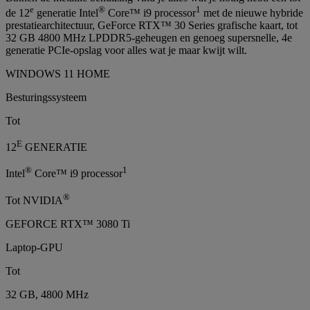
e
®
1
de 12
generatie Intel
Core™ i9 processor
met de nieuwe hybride
prestatiearchitectuur, GeForce RTX™ 30 Series grafische kaart, tot
32 GB 4800 MHz LPDDR5-geheugen en genoeg supersnelle, 4e
generatie PCIe-opslag voor alles wat je maar kwijt wilt.
WINDOWS 11 HOME
Besturingssysteem
Tot
E
12
GENERATIE
®
1
Intel
Core™ i9 processor
®
Tot NVIDIA
GEFORCE RTX™ 3080 Ti
Laptop-GPU
Tot
32 GB, 4800 MHz