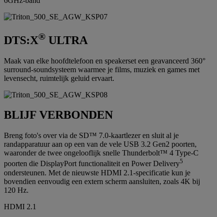
6GHz-band
®
DTS:X
ULTRA
Maak van elke hoofdtelefoon en speakerset een geavanceerd 360°
surround-soundsysteem waarmee je films, muziek en games met
levensecht, ruimtelijk geluid ervaart.
BLIJF VERBONDEN
Breng foto's over via de SD™ 7.0-kaartlezer en sluit al je
randapparatuur aan op een van de vele USB 3.2 Gen2 poorten,
waaronder de twee ongelooflijk snelle Thunderbolt™ 4 Type-C
5
poorten die DisplayPort functionaliteit en Power Delivery
ondersteunen. Met de nieuwste HDMI 2.1-specificatie kun je
bovendien eenvoudig een extern scherm aansluiten, zoals 4K bij
120 Hz.
HDMI 2.1