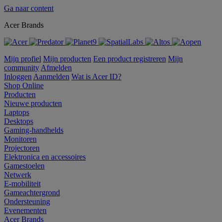
Ga naar content
Acer Brands
Mijn profiel
Mijn producten
Een product registreren
Mijn
community
Afmelden
Inloggen
Aanmelden
Wat is Acer ID?
Shop Online
Producten
Nieuwe producten
Laptops
Desktops
Gaming-handhelds
Monitoren
Projectoren
Elektronica en accessoires
Gamestoelen
Netwerk
E-mobiliteit
Gameachtergrond
Ondersteuning
Evenementen
Acer Brands