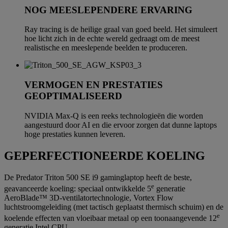
NOG MEESLEPENDERE ERVARING
Ray tracing is de heilige graal van goed beeld. Het simuleert
hoe licht zich in de echte wereld gedraagt om de meest
realistische en meeslepende beelden te produceren.
VERMOGEN EN PRESTATIES
GEOPTIMALISEERD
NVIDIA Max-Q is een reeks technologieën die worden
aangestuurd door AI en die ervoor zorgen dat dunne laptops
hoge prestaties kunnen leveren.
GEPERFECTIONEERDE KOELING
De Predator Triton 500 SE i9 gaminglaptop heeft de beste,
e
geavanceerde koeling: speciaal ontwikkelde 5
generatie
AeroBlade™ 3D-ventilatortechnologie, Vortex Flow
luchtstroomgeleiding (met tactisch geplaatst thermisch schuim) en de
e
koelende effecten van vloeibaar metaal op een toonaangevende 12
generatie Intel CPU.