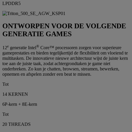
LPDDR5
ONTWORPEN VOOR DE VOLGENDE
GENERATIE GAMES
e
®
12
generatie Intel
Core™ processoren zorgen voor superieure
gameprestaties en bieden tegelijkertijd de flexibiliteit om vloeiend te
multitasken. De innovatieve nieuwe architectuur wijst de juiste kern
toe aan de juiste taak, zodat achtergrondtaken je game niet
onderbreken. Zo kun je chatten, browsen, streamen, bewerken,
opnemen en afspelen zonder een beat te missen.
Tot
14 KERNEN
6P-kern + 8E-kern
Tot
20 THREADS