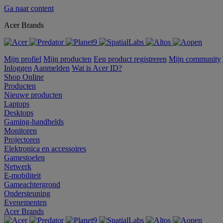
Ga naar content
Acer Brands
Mijn profiel
Mijn producten
Een product registreren
Mijn community
Inloggen
Aanmelden
Wat is Acer ID?
Shop Online
Producten
Nieuwe producten
Laptops
Desktops
Gaming-handhelds
Monitoren
Projectoren
Elektronica en accessoires
Gamestoelen
Netwerk
E-mobiliteit
Gameachtergrond
Ondersteuning
Evenementen
Acer Brands