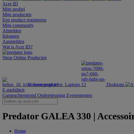
Acer ID
Mijn profiel
Mijn producten
Een product registreren
Mijn community
Afmelden
Inloggen
Aanmelden
Wat is Acer ID?
Shop Online
Producten
Nieuwe producten
Laptops
Desktops
E-mobiliteit
Gameachtergrond
Ondersteuning
Evenementen
Predator GALEA 330 | Accessoire
Home