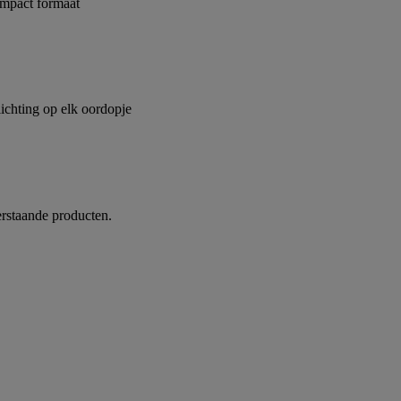
ompact formaat
ichting op elk oordopje
erstaande producten.