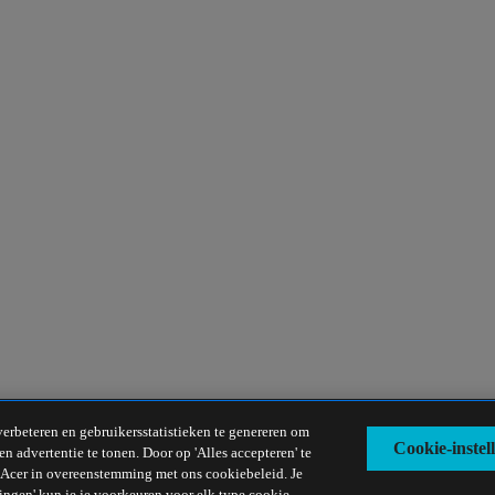
verbeteren en gebruikersstatistieken te genereren om
Cookie-instel
n advertentie te tonen. Door op 'Alles accepteren' te
r Acer in overeenstemming met ons cookiebeleid. Je
ngen' kun je je voorkeuren voor elk type cookie