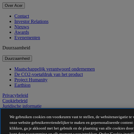
Over Acer
Contact
Investor Relations
Nieuws
Awards
Evenementen
Duurzaamheid
Duurzaamheid
Maatschappelijk verantwoord ondernemen
De CO2-voetafdruk van het product
Project Humanity
Earthion
Privacybeleid
Cookiebeleid
Juridische informatie
Aanvullende juridische informatie
Toegankelijkheidsbeleid
We gebruiken cookies om voorkeuren vast te stellen, de websitenavigatie te 
Cookie-instellingen
onze website gebruikersvriendelijker te maken en gepersonaliseerde content e
België - Nederlands
klikken, ga je akkoord met het gebruik en de plaatsing van alle cookies doo
kunt deze toestemming op elk moment weer intrekken. Onder 'Cookie-instelli