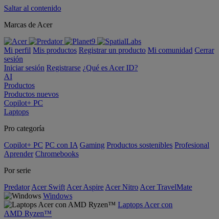
Saltar al contenido
Marcas de Acer
Mi perfil
Mis productos
Registrar un producto
Mi comunidad
Cerrar
sesión
Iniciar sesión
Registrarse
¿Qué es Acer ID?
AI
Productos
Productos nuevos
Copilot+ PC
Laptops
Pro categoría
Copilot+ PC
PC con IA
Gaming
Productos sostenibles
Profesional
Aprender
Chromebooks
Por serie
Predator
Acer Swift
Acer Aspire
Acer Nitro
Acer TravelMate
Windows
Laptops Acer con
AMD Ryzen™