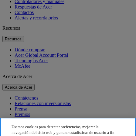
Controladores y manuales
Respuestas de Acer
Contactos
Alertas y recordatorios
Recursos
Recursos
Dónde comprar
Acer Global Account Portal
Tecnologías Acer
McAfee
Acerca de Acer
Acerca de Acer
Contáctenos
Relaciones con inversionistas
Prensa
Premios
Eventos
Usamos cookies para detectar preferencias, mejorar la
Sostenibilidad
navegación del sitio web y generar estadísticas de usuario a fin