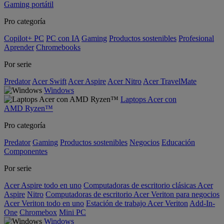
Gaming portátil
Pro categoría
Copilot+ PC
PC con IA
Gaming
Productos sostenibles
Profesional
Aprender
Chromebooks
Por serie
Predator
Acer Swift
Acer Aspire
Acer Nitro
Acer TravelMate
Windows
Laptops Acer con
AMD Ryzen™
Pro categoría
Predator
Gaming
Productos sostenibles
Negocios
Educación
Componentes
Por serie
Acer Aspire todo en uno
Computadoras de escritorio clásicas Acer
Aspire
Nitro
Computadoras de escritorio Acer Veriton para negocios
Acer Veriton todo en uno
Estación de trabajo Acer Veriton
Add-In-
One
Chromebox
Mini PC
Windows