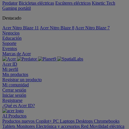
Predator
Bicicletas eléctricas
Escúteres eléctricos
Kinetic Tech
Gaming portátil
Destacado
Acer Nitro Blaze 11
Acer Nitro Blaze 8
Acer Nitro Blaze 7
Negocios
Educación
Soporte
Eventos
Marcas de Acer
Acer ID
Mi perfil
Mis productos
Registrar un producto
Mi comunidad
Cerrar sesión
Iniciar sesión
Registrarse
¿Qué es Acer ID?
AI
Productos
Productos nuevos
Copilot+ PC
Laptops
Desktops
Chromebooks
Tablets
Monitores
Electrónica y accesorios
Red
Movilidad eléctrica