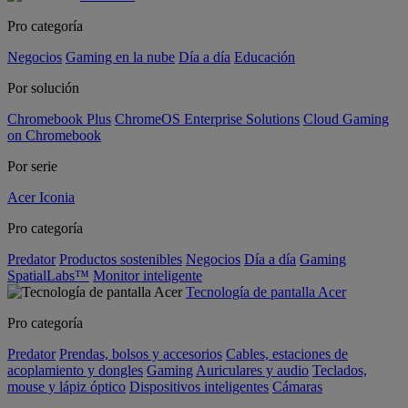
Pro categoría
Negocios
Gaming en la nube
Día a día
Educación
Por solución
Chromebook Plus
ChromeOS Enterprise Solutions
Cloud Gaming
on Chromebook
Por serie
Acer Iconia
Pro categoría
Predator
Productos sostenibles
Negocios
Día a día
Gaming
SpatialLabs™
Monitor inteligente
Tecnología de pantalla Acer
Pro categoría
Predator
Prendas, bolsos y accesorios
Cables, estaciones de
acoplamiento y dongles
Gaming
Auriculares y audio
Teclados,
mouse y lápiz óptico
Dispositivos inteligentes
Cámaras