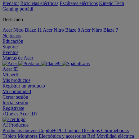
Predator
Bicicletas eléctricas
Escúteres eléctricos
Kinetic Tech
Gaming portátil
Destacado
Acer Nitro Blaze 11
Acer Nitro Blaze 8
Acer Nitro Blaze 7
Negocios
Educación
Soporte
Eventos
Marcas de Acer
Acer ID
Mi perfil
Mis productos
Registrar un producto
Mi comunidad
Cerrar sesión
Iniciar sesión
Registrarse
¿Qué es Acer ID?
AI
Productos
Productos nuevos
Copilot+ PC
Laptops
Desktops
Chromebooks
Tablets
Monitores
Electrónica y accesorios
Red
Movilidad eléctrica