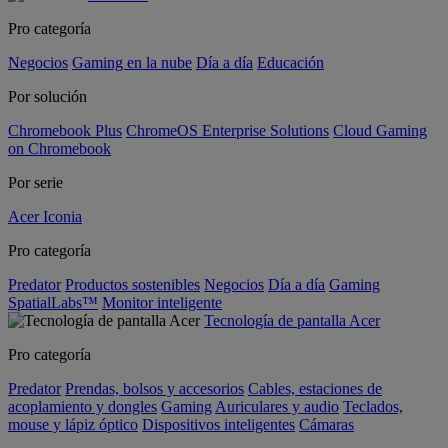
Pro categoría
Negocios
Gaming en la nube
Día a día
Educación
Por solución
Chromebook Plus
ChromeOS Enterprise Solutions
Cloud Gaming
on Chromebook
Por serie
Acer Iconia
Pro categoría
Predator
Productos sostenibles
Negocios
Día a día
Gaming
SpatialLabs™
Monitor inteligente
Tecnología de pantalla Acer
Pro categoría
Predator
Prendas, bolsos y accesorios
Cables, estaciones de
acoplamiento y dongles
Gaming
Auriculares y audio
Teclados,
mouse y lápiz óptico
Dispositivos inteligentes
Cámaras