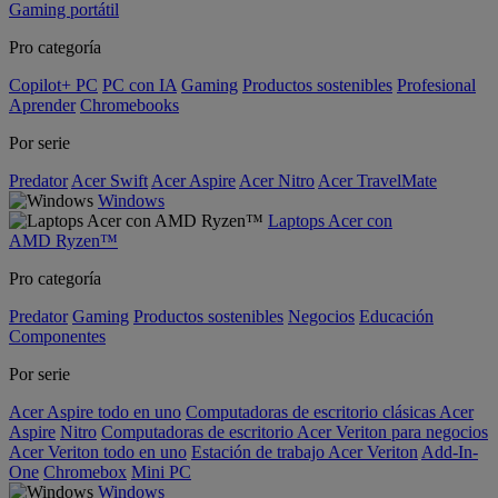
Gaming portátil
Pro categoría
Copilot+ PC
PC con IA
Gaming
Productos sostenibles
Profesional
Aprender
Chromebooks
Por serie
Predator
Acer Swift
Acer Aspire
Acer Nitro
Acer TravelMate
Windows
Laptops Acer con
AMD Ryzen™
Pro categoría
Predator
Gaming
Productos sostenibles
Negocios
Educación
Componentes
Por serie
Acer Aspire todo en uno
Computadoras de escritorio clásicas Acer
Aspire
Nitro
Computadoras de escritorio Acer Veriton para negocios
Acer Veriton todo en uno
Estación de trabajo Acer Veriton
Add-In-
One
Chromebox
Mini PC
Windows