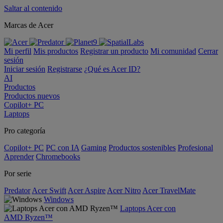
Saltar al contenido
Marcas de Acer
Mi perfil
Mis productos
Registrar un producto
Mi comunidad
Cerrar
sesión
Iniciar sesión
Registrarse
¿Qué es Acer ID?
AI
Productos
Productos nuevos
Copilot+ PC
Laptops
Pro categoría
Copilot+ PC
PC con IA
Gaming
Productos sostenibles
Profesional
Aprender
Chromebooks
Por serie
Predator
Acer Swift
Acer Aspire
Acer Nitro
Acer TravelMate
Windows
Laptops Acer con
AMD Ryzen™